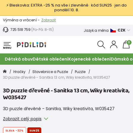
⚡ Bleskovka: EXTRA −25 % na vše i zlevněné · kód SUN25 · jen do
pondělí 10. 8.
Výměna a vrácení -
Zobrazit
Sleva 100 Kč na první nákup -
Podmínky
725 518 759
(Po-Pá: 8-15)
CZK
Jazyk a měna
0
MENU
Dětská obuv
Dětské oblečení
Kojenecké oblečení
Dámská o
Hračky
Stavebnice a Puzzle
Puzzle
3D puzzle dřevěné - Sanitka 13 cm, Wiky kreativita, W035427
3D puzzle dřevěné - Sanitka 13 cm, Wiky kreativita,
W035427
3D puzzle dřevěné - Sanitka, Wiky kreativita, W035427
Zobrazit celý popis
SLEVA
-32%
SUN25