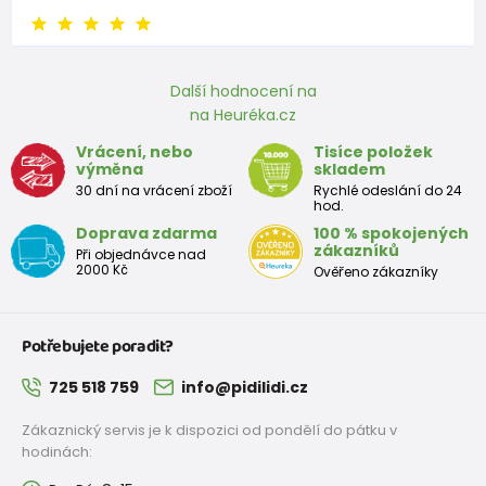
Další hodnocení na
na Heuréka.cz
Vrácení, nebo
Tisíce položek
výměna
skladem
30 dní na vrácení zboží
Rychlé odeslání do 24
hod.
Doprava zdarma
100 % spokojených
zákazníků
Při objednávce nad
2000 Kč
Ověřeno zákazníky
Potřebujete poradit?
725 518 759
info@pidilidi.cz
Zákaznický servis je k dispozici od pondělí do pátku v
hodinách: