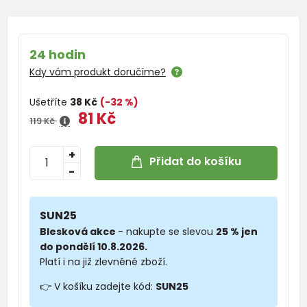
24 hodin
Kdy vám produkt doručíme?
Ušetříte
38 Kč
(-32 %)
81 Kč
119 Kč
+
Přidat do košíku
-
SUN25
Blesková akce
- nakupte se slevou
25 % jen
do pondělí 10.8.2026.
Platí i na již zlevněné zboží.
👉 V košíku zadejte kód:
SUN25