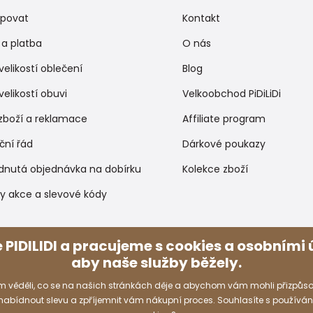
upovat
Kontakt
a platba
O nás
velikostí oblečení
Blog
velikostí obuvi
Velkoobchod PiDiLiDi
zboží a reklamace
Affiliate program
ční řád
Dárkové poukazy
dnutá objednávka na dobírku
Kolekce zboží
y akce a slevové kódy
Způsoby platby
 PIDILIDI a pracujeme s cookies a osobními ú
aby naše služby běžely.
 věděli, co se na našich stránkách děje a abychom vám mohli přizpůso
 nabídnout slevu a zpříjemnit vám nákupní proces. Souhlasíte s používá