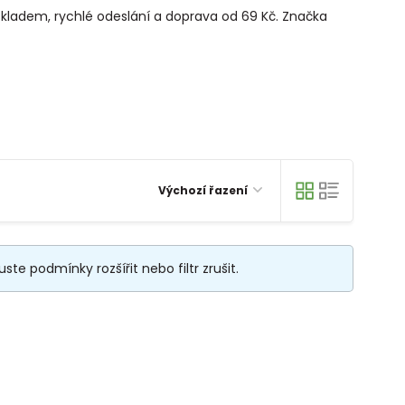
e skladem, rychlé odeslání a doprava od 69 Kč. Značka
Výchozí řazení
te podmínky rozšířit nebo filtr zrušit.