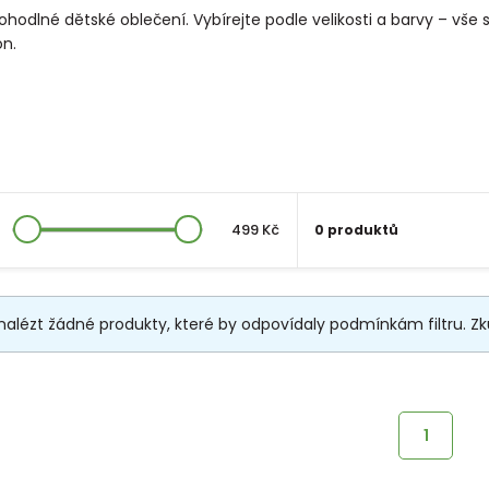
pohodlné dětské oblečení. Vybírejte podle velikosti a barvy – vš
on.
499 Kč
0 produktů
nalézt žádné produkty, které by odpovídaly podmínkám filtru. Zkus
1