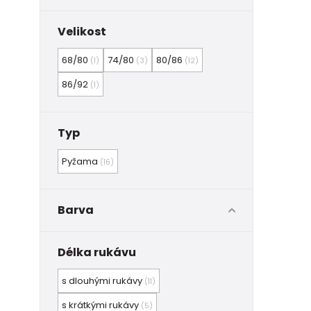
Velikost
68/80
74/80
80/86
(1)
(3)
(12)
86/92
(1)
Typ
Pyžama
(16)
Barva
Délka rukávu
s dlouhými rukávy
(11)
s krátkými rukávy
(5)