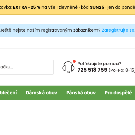
kovka:
EXTRA −25 %
na vše i zlevněné · kód
SUN25
· jen do pondělí
Ještě nejste naším registrovaným zákazníkem?
Zaregistrujte se
Potřebujete pomoci?
725 518 759
(Po-Pá: 8-15
blečení
Dámská obuv
Pánská obuv
Pro dospělé