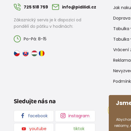
725 518 759
info@pidilidi.cz
Jak nak
Doprava 
Zákaznický servis je k dispozici od
pondělí do pátku v hodinách:
Tabulka 
Po-Pá: 8-15
Tabulka 
Vrácení 
Reklama
Nevyzve
Podmínk
Sledujte nás na
Jsme
facebook
instagram
Abychom
reklamy,
youtube
tiktok