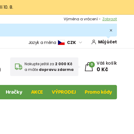
 10. 8.
Výměna a vrácení -
Zobrazit
Sleva 100 Kč na první nákup -
Podmínky
.
Můj účet
Jazyk a měna
CZK
Váš košík
Nakupte ještě za
2 000 Kč
0
0 Kč
)
a máte
dopravu zdarma
Hračky
AKCE
VÝPRODEJ
Promo kódy