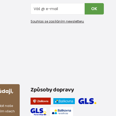
OK
Souhlas se zasíláním newsletteru
Způsoby dopravy
daji,
bit naše
ním všech