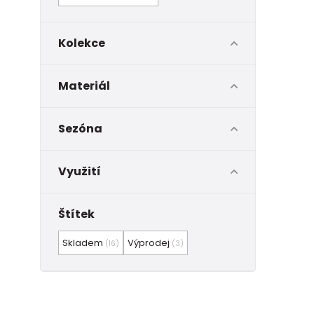
Kolekce
Materiál
Sezóna
Využití
Štítek
Skladem
Výprodej
(16)
(3)