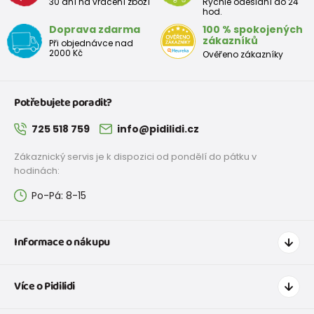
30 dní na vrácení zboží
Rychlé odeslání do 24
hod.
Doprava zdarma
100 % spokojených
zákazníků
Při objednávce nad
2000 Kč
Ověřeno zákazníky
Potřebujete poradit?
725 518 759
info@pidilidi.cz
Zákaznický servis je k dispozici od pondělí do pátku v
hodinách:
Po-Pá: 8-15
Informace o nákupu
Jak nakupovat
Více o Pidilidi
Doprava a platba
Tabulka velikostí oblečení
Kontakt