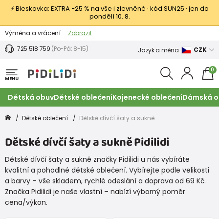
⚡ Bleskovka: EXTRA −25 % na vše i zlevněné · kód SUN25 · jen do
pondělí 10. 8.
Výměna a vrácení -
Zobrazit
Sleva 100 Kč na první nákup -
Podmínky
725 518 759
(Po-Pá: 8-15)
CZK
Jazyk a měna
0
MENU
Dětská obuv
Dětské oblečení
Kojenecké oblečení
Dámská o
Dětské oblečení
Dětské dívčí šaty a sukně
Dětské dívčí šaty a sukně Pidilidi
Dětské dívčí šaty a sukně značky Pidilidi u nás vybíráte
kvalitní a pohodlné dětské oblečení. Vybírejte podle velikosti
a barvy – vše skladem, rychlé odeslání a doprava od 69 Kč.
Značka Pidilidi je naše vlastní – nabízí výborný poměr
cena/výkon.