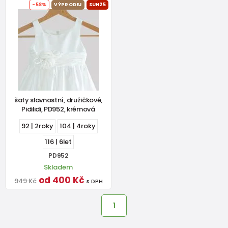
-58%
VÝPRODEJ
SUN25
šaty slavnostní, družičkové,
Pidilidi, PD952, krémová
92 | 2roky
104 | 4roky
116 | 6let
PD952
Skladem
od 400 Kč
949 Kč
s DPH
1