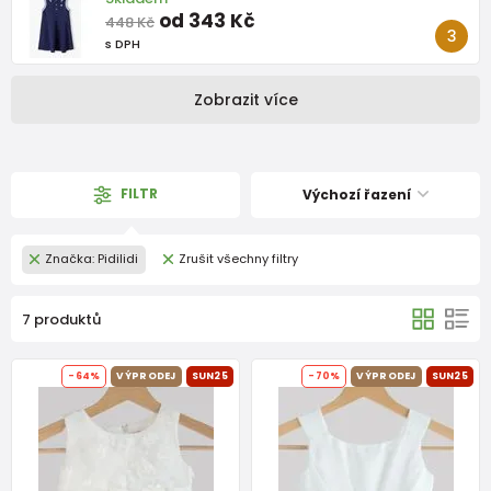
od 343 Kč
448 Kč
s DPH
Zobrazit více
FILTR
Výchozí řazení
Značka: Pidilidi
Zrušit všechny filtry
7 produktů
-64%
VÝPRODEJ
SUN25
-70%
VÝPRODEJ
SUN25