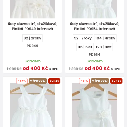
šaty slavnostní, družičkové,
šaty slavnostní, družičkové,
Pidilidi, PD949, krémová
Pidilidi, PD954, krémová
92 | 2roky
92 | 2roky
104 | 4roky
PD949
116 | 6let
128 | 8let
PD954
Skladem
Skladem
od 400 Kč
od 400 Kč
1 099 Kč
1 339 Kč
s DPH
s DPH
-67%
VÝPRODEJ
SUN25
-61%
VÝPRODEJ
SUN25