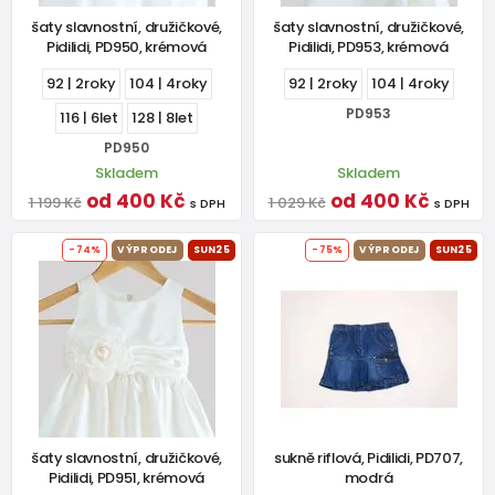
šaty slavnostní, družičkové,
šaty slavnostní, družičkové,
Pidilidi, PD950, krémová
Pidilidi, PD953, krémová
92 | 2roky
104 | 4roky
92 | 2roky
104 | 4roky
PD953
116 | 6let
128 | 8let
PD950
Skladem
Skladem
od 400 Kč
od 400 Kč
1 199 Kč
1 029 Kč
s DPH
s DPH
-74%
VÝPRODEJ
SUN25
-75%
VÝPRODEJ
SUN25
šaty slavnostní, družičkové,
sukně riflová, Pidilidi, PD707,
Pidilidi, PD951, krémová
modrá