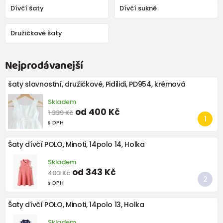
Dívčí šaty
Dívčí sukně
Družičkové šaty
Nejprodávanejší
šaty slavnostní, družičkové, Pidilidi, PD954, krémová
Skladem
od 400 Kč
1 339 Kč
s DPH
Šaty dívčí POLO, Minoti, 14polo 14, Holka
Skladem
od 343 Kč
403 Kč
s DPH
Šaty dívčí POLO, Minoti, 14polo 13, Holka
Skladem