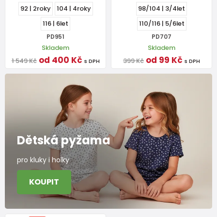
92 | 2roky
104 | 4roky
98/104 | 3/4let
116 | 6let
110/116 | 5/6let
PD951
PD707
Skladem
Skladem
od 400 Kč
od 99 Kč
1 549 Kč
399 Kč
s DPH
s DPH
Dětská pyžama
pro kluky i holky
KOUPIT