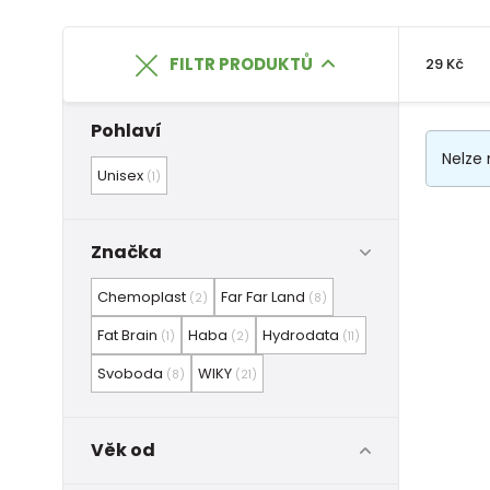
FILTR PRODUKTŮ
29 Kč
Pohlaví
Nelze 
Unisex
(1)
Značka
Chemoplast
Far Far Land
(2)
(8)
Fat Brain
Haba
Hydrodata
(1)
(2)
(11)
Svoboda
WIKY
(8)
(21)
Věk od