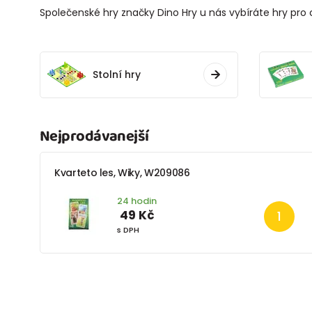
Společenské hry značky Dino Hry u nás vybíráte hry pro c
Stolní hry
Nejprodávanejší
Kvarteto les, Wiky, W209086
24 hodin
49 Kč
s DPH