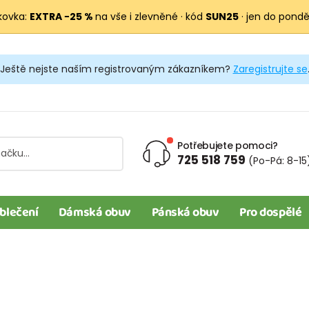
kovka:
EXTRA −25 %
na vše i zlevněné · kód
SUN25
· jen do pondělí
Ještě nejste naším registrovaným zákazníkem?
Zaregistrujte se
Potřebujete pomoci?
725 518 759
(Po-Pá: 8-15
blečení
Dámská obuv
Pánská obuv
Pro dospělé