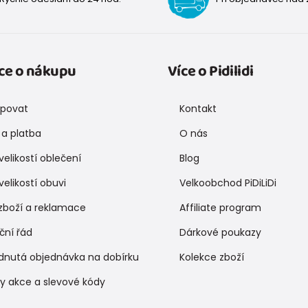
ce o nákupu
Více o Pidilidi
upovat
Kontakt
a platba
O nás
velikostí oblečení
Blog
velikostí obuvi
Velkoobchod PiDiLiDi
zboží a reklamace
Affiliate program
ční řád
Dárkové poukazy
dnutá objednávka na dobírku
Kolekce zboží
y akce a slevové kódy