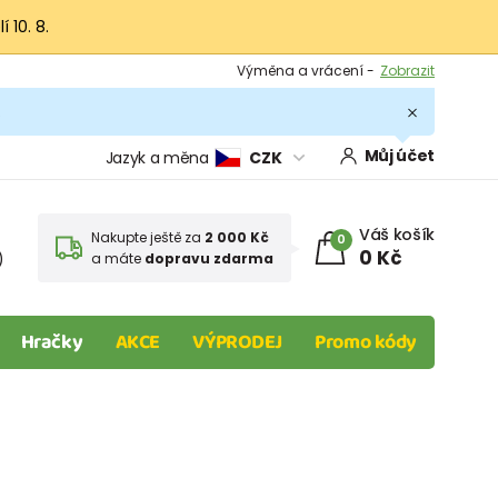
 10. 8.
Výměna a vrácení -
Zobrazit
Sleva 100 Kč na první nákup -
Podmínky
.
Můj účet
Jazyk a měna
CZK
Váš košík
Nakupte ještě za
2 000 Kč
0
0 Kč
)
a máte
dopravu zdarma
Hračky
AKCE
VÝPRODEJ
Promo kódy