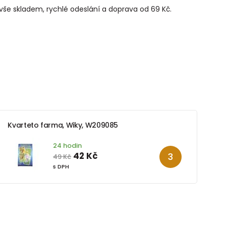
 vše skladem, rychlé odeslání a doprava od 69 Kč.
Kvarteto farma, Wiky, W209085
24 hodin
42 Kč
49 Kč
s DPH