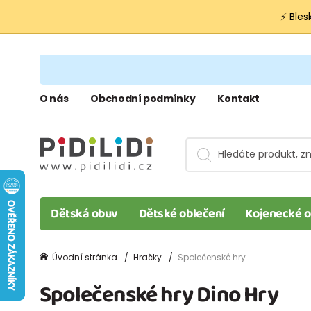
⚡ Bles
O nás
Obchodní podmínky
Kontakt
Dětská obuv
Dětské oblečení
Kojenecké o
Úvodní stránka
Hračky
Společenské hry
Společenské hry Dino Hry