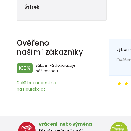
Štítek
Ověřeno
výborn
našimi zákazníky
Ověřený
zákazníků doporučuje
100%
náš obchod
Další hodnocení na
na Heuréka.cz
Vrácení, nebo výměna
30 dní na vrácení zboží