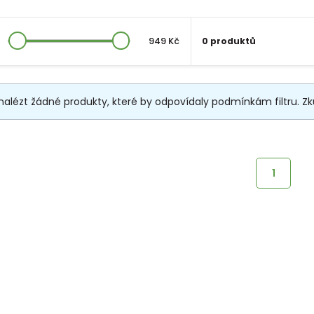
949 Kč
0 produktů
nalézt žádné produkty, které by odpovídaly podmínkám filtru. Zkus
1