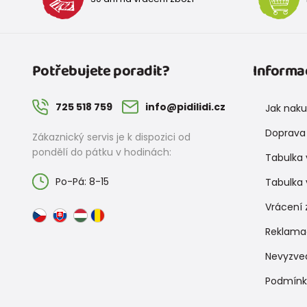
Potřebujete poradit?
Informa
725 518 759
info@pidilidi.cz
Jak nak
Doprava 
Zákaznický servis je k dispozici od
pondělí do pátku v hodinách:
Tabulka 
Po-Pá: 8-15
Tabulka 
Vrácení 
Reklama
Nevyzve
Podmínk