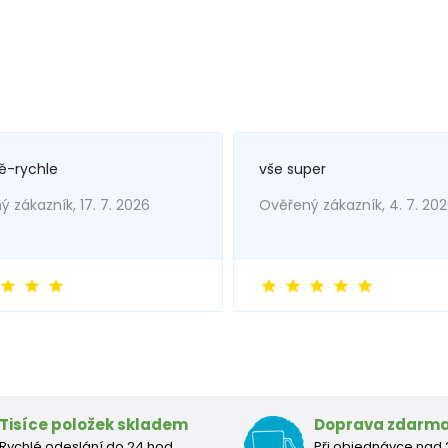
ě-rychle
vše super
 zákazník, 17. 7. 2026
Ověřený zákazník, 4. 7. 20
Tisíce položek skladem
Doprava zdarm
Rychlé odeslání do 24 hod.
Při objednávce nad 