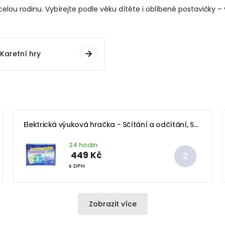
elou rodinu. Vybírejte podle věku dítěte i oblíbené postavičky –
Karetní hry
Elektrická výuková hračka - Sčítání a odčítání, Svoboda, W200004
24 hodin
449 Kč
s DPH
Zobrazit více