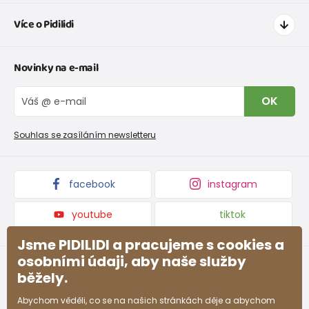
Jak nakupovat
Více o Pidilidi
Doprava a platba
Tabulka velikostí oblečení
Kontakt
Novinky na e-mail
Tabulka velikostí obuvi
O nás
Vrácení zboží a reklamace
Blog
OK
Reklamační řád
Velkoobchod PiDiLiDi
Nevyzvednutá objednávka na dobírku
Affiliate program
Souhlas se zasíláním newsletteru
Podmínky akce a slevové kódy
Dárkové poukazy
Kolekce zboží
facebook
instagram
youtube
tiktok
Jsme PIDILIDI a pracujeme s cookies a
osobními údaji, aby naše služby
běžely.
Abychom věděli, co se na našich stránkách děje a abychom