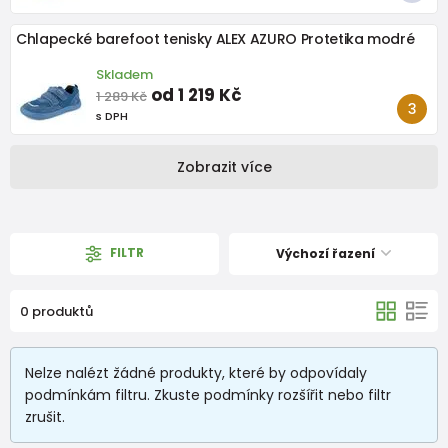
Chlapecké barefoot tenisky ALEX AZURO Protetika modré
Skladem
od 1 219 Kč
1 289 Kč
s DPH
Zobrazit více
FILTR
Výchozí řazení
0 produktů
Nelze nalézt žádné produkty, které by odpovídaly
podmínkám filtru. Zkuste podmínky rozšířit nebo filtr
zrušit.