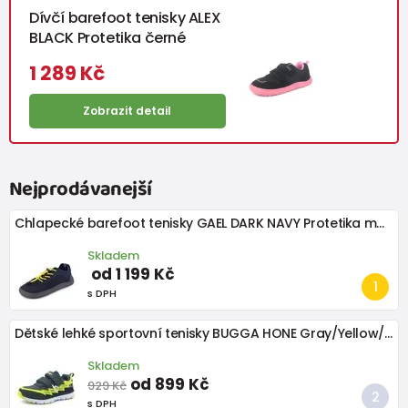
Dívčí barefoot tenisky ALEX
BLACK Protetika černé
1 289 Kč
Zobrazit detail
Nejprodávanejší
Chlapecké barefoot tenisky GAEL DARK NAVY Protetika modré
Skladem
od 1 199 Kč
s DPH
Dětské lehké sportovní tenisky BUGGA HONE Gray/Yellow/Black
Skladem
od 899 Kč
929 Kč
s DPH