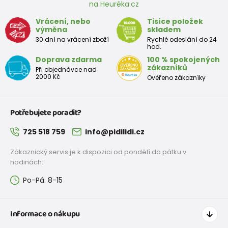
na Heuréka.cz
Vrácení, nebo
Tisíce položek
výměna
skladem
30 dní na vrácení zboží
Rychlé odeslání do 24
hod.
Doprava zdarma
100 % spokojených
zákazníků
Při objednávce nad
2000 Kč
Ověřeno zákazníky
Potřebujete poradit?
725 518 759
info@pidilidi.cz
Zákaznický servis je k dispozici od pondělí do pátku v
hodinách:
Po-Pá: 8-15
Informace o nákupu