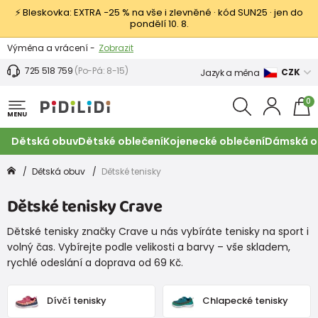
⚡ Bleskovka: EXTRA −25 % na vše i zlevněné · kód SUN25 · jen do
pondělí 10. 8.
Výměna a vrácení -
Zobrazit
Sleva 100 Kč na první nákup -
Podmínky
725 518 759
(Po-Pá: 8-15)
CZK
Jazyk a měna
0
MENU
Dětská obuv
Dětské oblečení
Kojenecké oblečení
Dámská o
Dětská obuv
Dětské tenisky
Dětské tenisky Crave
Dětské tenisky značky Crave u nás vybíráte tenisky na sport i
volný čas. Vybírejte podle velikosti a barvy – vše skladem,
rychlé odeslání a doprava od 69 Kč.
Dívčí tenisky
Chlapecké tenisky