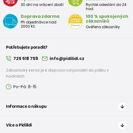
30 dní na vrácení zboží
Rychlé odeslání do 24
hod.
Doprava zdarma
100 % spokojených
zákazníků
Při objednávce nad
2000 Kč
Ověřeno zákazníky
Potřebujete poradit?
725 518 759
info@pidilidi.cz
Zákaznický servis je k dispozici od pondělí do pátku v
hodinách:
Po-Pá: 8-15
Informace o nákupu
Jak nakupovat
Více o Pidilidi
Doprava a platba