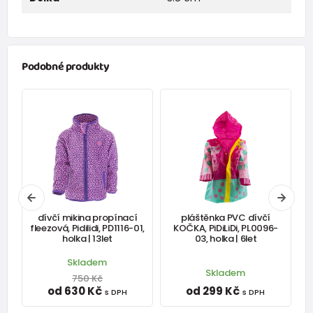
Podobné produkty
dívčí mikina propínací
pláštěnka PVC dívčí
fleezová, Pidilidi, PD1116-01,
KOČKA, PiDiLiDi, PL0096-
holka | 13let
03, holka | 6let
Skladem
Skladem
750 Kč
od 630 Kč
od 299 Kč
s DPH
s DPH