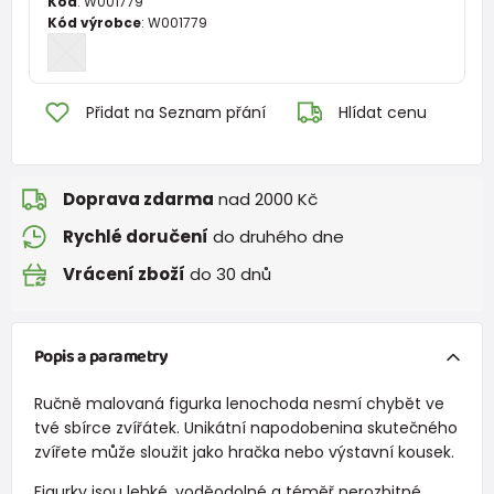
Kód
:
W001779
Kód výrobce
:
W001779
Přidat na Seznam přání
Hlídat cenu
Doprava zdarma
nad 2000 Kč
Rychlé doručení
do druhého dne
Vrácení zboží
do 30 dnů
Popis a parametry
Ručně malovaná figurka lenochoda nesmí chybět ve
tvé sbírce zvířátek. Unikátní napodobenina skutečného
zvířete může sloužit jako hračka nebo výstavní kousek.
Figurky jsou lehké, voděodolné a téměř nerozbitné.