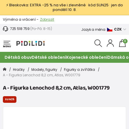
⚡ Bleskovka: EXTRA −25 % na vše i zlevněné · kód SUN25 · jen do
pondělí 10. 8.
Výměna a vrácení -
Zobrazit
Sleva 100 Kč na první nákup -
Podmínky
725 518 759
(Po-Pá: 8-15)
CZK
Jazyk a měna
0
MENU
Dětská obuv
Dětské oblečení
Kojenecké oblečení
Dámská o
Hračky
Modely, figurky
Figurky a zvířátka
A - Figurka Lenochod 8,2 cm, Atlas, W001779
A - Figurka Lenochod 8,2 cm, Atlas, W001779
SUN25