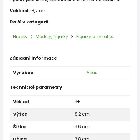
Velikost:
8,2 cm
Další v kategorii
Hračky
Modely, figurky
Figurky a zvířátka
Základní informace
Výrobce
Atlas
Technické parametry
Věk od
3+
Výška
8.2 cm
Šířka
3.6 cm
Délka
3.8 cm