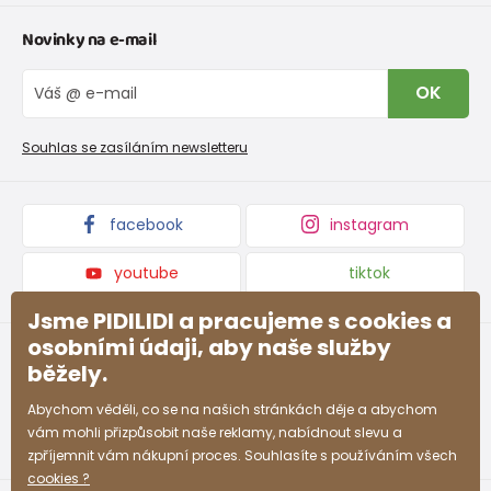
Tabulka velikostí oblečení
Kontakt
Novinky na e-mail
Tabulka velikostí obuvi
O nás
Vrácení zboží a reklamace
Blog
OK
Reklamační řád
Velkoobchod PiDiLiDi
Nevyzvednutá objednávka na dobírku
Affiliate program
Souhlas se zasíláním newsletteru
Podmínky akce a slevové kódy
Dárkové poukazy
Kolekce zboží
facebook
instagram
youtube
tiktok
Jsme PIDILIDI a pracujeme s cookies a
osobními údaji, aby naše služby
běžely.
Abychom věděli, co se na našich stránkách děje a abychom
vám mohli přizpůsobit naše reklamy, nabídnout slevu a
zpříjemnit vám nákupní proces. Souhlasíte s používáním všech
cookies ?