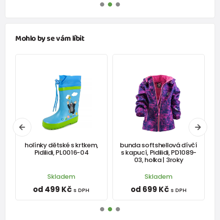
Mohlo by se vám líbit
holínky dětské s krtkem,
bunda softshellová dívčí
Pidilidi, PL0016-04
s kapucí, Pidilidi, PD1089-
p
03, holka | 3roky
Skladem
Skladem
od 499 Kč
od 699 Kč
s DPH
s DPH