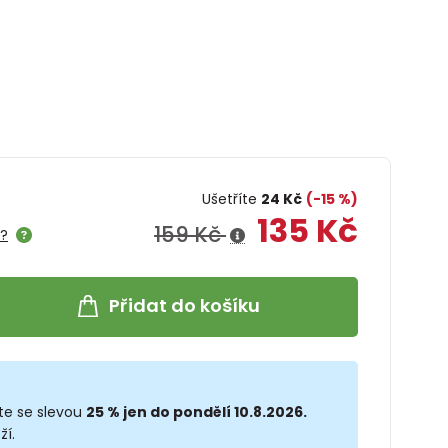
Ušetříte
24 Kč
(-15 %)
135 Kč
159 Kč
e?
Přidat do košíku
te se slevou
25 % jen do pondělí 10.8.2026.
ží.