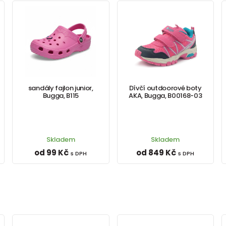
sandály fajlon junior,
Dívčí outdoorové boty
Bugga, B115
AKA, Bugga, B00168-03
Skladem
Skladem
od 99 Kč
od 849 Kč
s DPH
s DPH