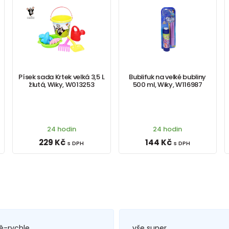
Písek sada Krtek velká 3,5 L
Bublifuk na velké bubliny
žlutá, Wiky, W013253
500 ml, Wiky, W116987
24 hodin
24 hodin
229 Kč
144 Kč
s DPH
s DPH
ě-rychle
vše super