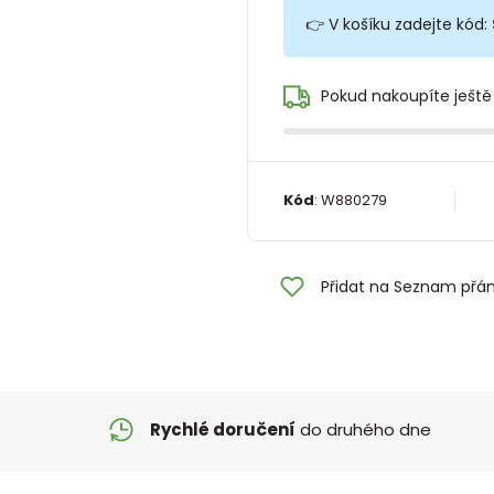
👉 V košíku zadejte kód:
Pokud nakoupíte ještě
Kód
:
W880279
Přidat na Seznam přán
Rychlé doručení
do druhého dne