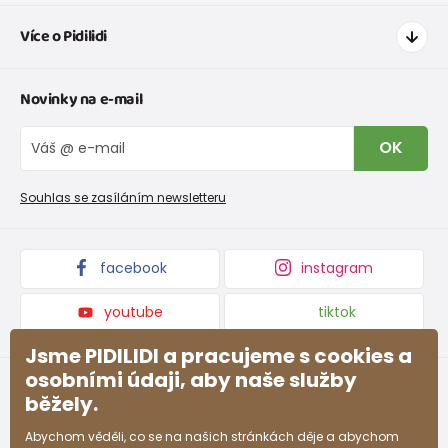
Jak nakupovat
Více o Pidilidi
Doprava a platba
Tabulka velikostí oblečení
Kontakt
Novinky na e-mail
Tabulka velikostí obuvi
O nás
Vrácení zboží a reklamace
Blog
OK
Reklamační řád
Velkoobchod PiDiLiDi
Nevyzvednutá objednávka na dobírku
Affiliate program
Souhlas se zasíláním newsletteru
Podmínky akce a slevové kódy
Dárkové poukazy
Kolekce zboží
facebook
instagram
youtube
tiktok
Jsme PIDILIDI a pracujeme s cookies a
osobními údaji, aby naše služby
běžely.
Abychom věděli, co se na našich stránkách děje a abychom