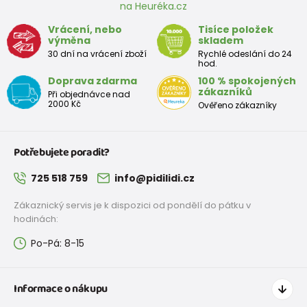
na Heuréka.cz
Vrácení, nebo
Tisíce položek
výměna
skladem
30 dní na vrácení zboží
Rychlé odeslání do 24
hod.
Doprava zdarma
100 % spokojených
zákazníků
Při objednávce nad
2000 Kč
Ověřeno zákazníky
Potřebujete poradit?
725 518 759
info@pidilidi.cz
Zákaznický servis je k dispozici od pondělí do pátku v
hodinách:
Po-Pá: 8-15
Informace o nákupu