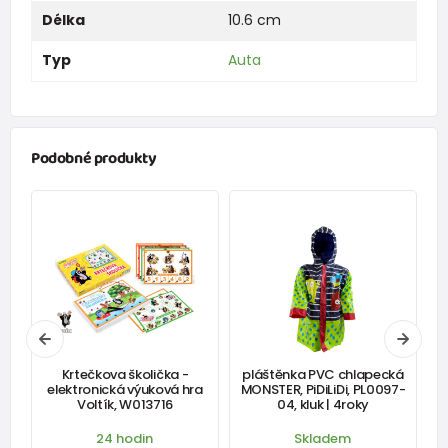
Délka
10.6 cm
Typ
Auta
Podobné produkty
,
Krtečkova školička -
pláštěnka PVC chlapecká
y
elektronická výuková hra
MONSTER, PiDiLiDi, PL0097-
Voltík, W013716
04, kluk | 4roky
24 hodin
Skladem