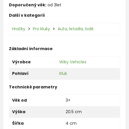
Doporučený věk:
od 3let
Další v kategorii
Hračky
Pro kluky
Auta, letadla, lodě
Základní informace
Výrobce
Wiky Vehicles
Pohlaví
Kluk
Technické parametry
Věk od
3+
Výška
20.5 cm
Šířka
4 cm