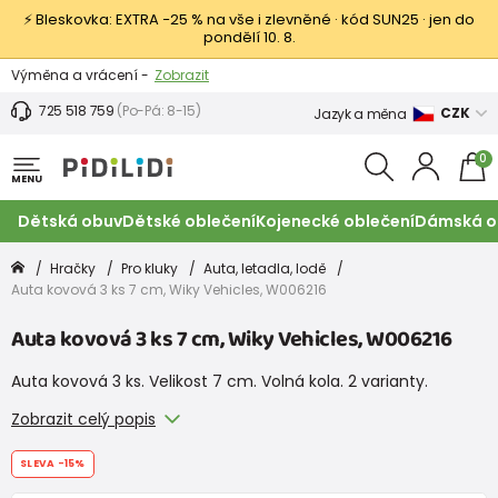
⚡ Bleskovka: EXTRA −25 % na vše i zlevněné · kód SUN25 · jen do
pondělí 10. 8.
Výměna a vrácení -
Zobrazit
Sleva 100 Kč na první nákup -
Podmínky
725 518 759
(Po-Pá: 8-15)
CZK
Jazyk a měna
0
MENU
Dětská obuv
Dětské oblečení
Kojenecké oblečení
Dámská o
Hračky
Pro kluky
Auta, letadla, lodě
Auta kovová 3 ks 7 cm, Wiky Vehicles, W006216
Auta kovová 3 ks 7 cm, Wiky Vehicles, W006216
Auta kovová 3 ks. Velikost 7 cm. Volná kola. 2 varianty.
Zobrazit celý popis
SLEVA
-15%