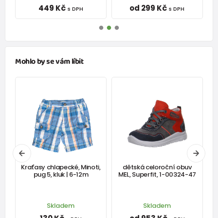
449 Kč
od 299 Kč
s DPH
s DPH
Mohlo by se vám líbit
Kraťasy chlapecké, Minoti,
dětská celoroční obuv
pug 5, kluk | 6-12m
MEL, Superfit, 1-00324-47
Skladem
Skladem