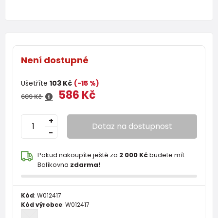
Není dostupné
Ušetříte
103 Kč
(-15 %)
586 Kč
689 Kč
+
Dotaz na dostupnost
-
Pokud nakoupíte ještě za
2 000 Kč
budete mít
Balíkovna
zdarma!
Kód
:
W012417
Kód výrobce
:
W012417