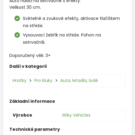
Auto hasiči na setrvačník s efekty.
Velikost 30 cm.
Světelné a zvukové efekty, aktivace tlačítkem
na střeše.
Vysouvací žebřík na střeše. Pohon na
setrvačník.
Doporučený věk: 3+
Další v kategorii
Hračky
Pro kluky
Auta, letadla, lodě
Základní informace
Výrobce
Wiky Vehicles
Technické parametry