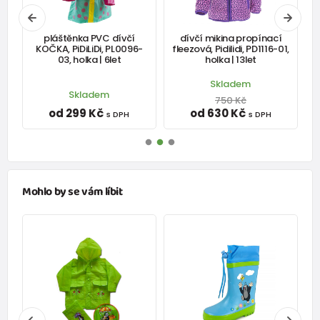
pláštěnka PVC dívčí
dívčí mikina propínací
KOČKA, PiDiLiDi, PL0096-
fleezová, Pidilidi, PD1116-01,
03, holka | 6let
holka | 13let
Skladem
Skladem
750 Kč
od 299 Kč
od 630 Kč
s DPH
s DPH
Mohlo by se vám líbit