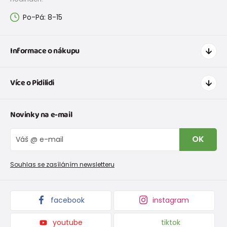
Po-Pá: 8-15
Informace o nákupu
Jak nakupovat
Více o Pidilidi
Doprava a platba
Tabulka velikostí oblečení
Kontakt
Novinky na e-mail
Tabulka velikostí obuvi
O nás
Vrácení zboží a reklamace
Blog
OK
Reklamační řád
Velkoobchod PiDiLiDi
Nevyzvednutá objednávka na dobírku
Affiliate program
Souhlas se zasíláním newsletteru
Podmínky akce a slevové kódy
Dárkové poukazy
Kolekce zboží
facebook
instagram
youtube
tiktok