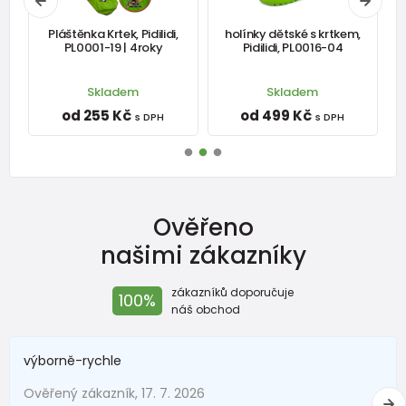
í
Pláštěnka Krtek, Pidilidi,
holínky dětské s krtkem,
-
PL0001-19 | 4roky
Pidilidi, PL0016-04
Skladem
Skladem
od 255 Kč
od 499 Kč
s DPH
s DPH
Ověřeno
našimi zákazníky
zákazníků doporučuje
100%
náš obchod
výborně-rychle
Ověřený zákazník, 17. 7. 2026