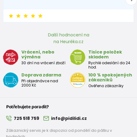
Další hodnocení na
na Heuréka.cz
Vrácení, nebo
Tisíce položek
výměna
skladem
30 dní na vrácení zboží
Rychlé odeslání do 24
hod.
Doprava zdarma
100 % spokojených
zákazníků
Při objednávce nad
2000 Kč
Ověřeno zákazníky
Potřebujete poradit?
725 518 759
info@pidilidi.cz
Zákaznický servis je k dispozici od pondělí do pátku v
hodinách: