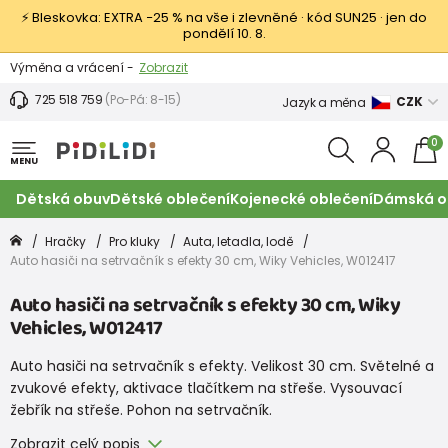
⚡ Bleskovka: EXTRA −25 % na vše i zlevněné · kód SUN25 · jen do
pondělí 10. 8.
Výměna a vrácení -
Zobrazit
Sleva 100 Kč na první nákup -
Podmínky
725 518 759
(Po-Pá: 8-15)
CZK
Jazyk a měna
0
MENU
Dětská obuv
Dětské oblečení
Kojenecké oblečení
Dámská o
Hračky
Pro kluky
Auta, letadla, lodě
Auto hasiči na setrvačník s efekty 30 cm, Wiky Vehicles, W012417
Auto hasiči na setrvačník s efekty 30 cm, Wiky
Vehicles, W012417
Auto hasiči na setrvačník s efekty. Velikost 30 cm. Světelné a
zvukové efekty, aktivace tlačítkem na střeše. Vysouvací
žebřík na střeše. Pohon na setrvačník.
Zobrazit celý popis