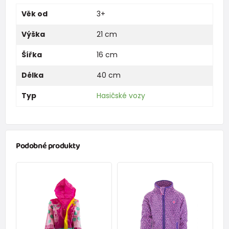
Věk od
3+
Výška
21 cm
Šířka
16 cm
Délka
40 cm
Typ
Hasičské vozy
Podobné produkty