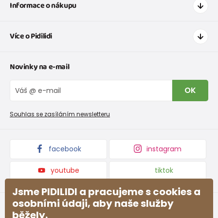
Informace o nákupu
Jak nakupovat
Více o Pidilidi
Doprava a platba
Tabulka velikostí oblečení
Kontakt
Novinky na e-mail
Tabulka velikostí obuvi
O nás
Vrácení zboží a reklamace
Blog
OK
Reklamační řád
Velkoobchod PiDiLiDi
Nevyzvednutá objednávka na dobírku
Affiliate program
Souhlas se zasíláním newsletteru
Podmínky akce a slevové kódy
Dárkové poukazy
Kolekce zboží
facebook
instagram
youtube
tiktok
Jsme PIDILIDI a pracujeme s cookies a
osobními údaji, aby naše služby
běžely.