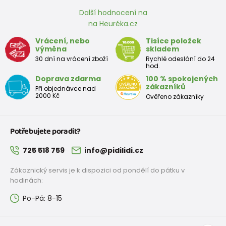
Další hodnocení na
na Heuréka.cz
Vrácení, nebo
Tisíce položek
výměna
skladem
30 dní na vrácení zboží
Rychlé odeslání do 24
hod.
Doprava zdarma
100 % spokojených
zákazníků
Při objednávce nad
2000 Kč
Ověřeno zákazníky
Potřebujete poradit?
725 518 759
info@pidilidi.cz
Zákaznický servis je k dispozici od pondělí do pátku v
hodinách:
Po-Pá: 8-15