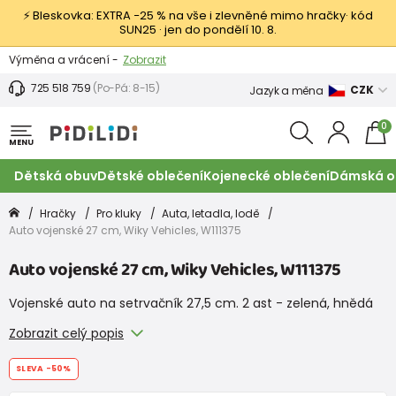
⚡ Bleskovka: EXTRA −25 % na vše i zlevněné mimo hračky· kód
SUN25 · jen do pondělí 10. 8.
Výměna a vrácení -
Zobrazit
Sleva 100 Kč na první nákup -
Podmínky
725 518 759
(Po-Pá: 8-15)
CZK
Jazyk a měna
0
MENU
Dětská obuv
Dětské oblečení
Kojenecké oblečení
Dámská o
Hračky
Pro kluky
Auta, letadla, lodě
Auto vojenské 27 cm, Wiky Vehicles, W111375
Auto vojenské 27 cm, Wiky Vehicles, W111375
Vojenské auto na setrvačník 27,5 cm. 2 ast - zelená, hnědá
Zobrazit celý popis
SLEVA
-50%