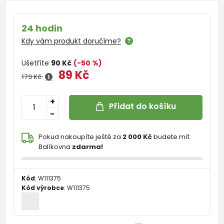
24 hodin
Kdy vám produkt doručíme?
Ušetříte
90 Kč
(-50 %)
89 Kč
179 Kč
+
Přidat do košíku
-
Pokud nakoupíte ještě za
2 000 Kč
budete mít
Balíkovna
zdarma!
Kód
:
W111375
Kód výrobce
:
W111375