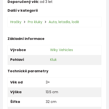
Doporučený věk:
od 3 let
Další v kategorii
Hračky
Pro kluky
Auta, letadla, lodě
Základní informace
Výrobce
Wiky Vehicles
Pohlaví
Kluk
Technické parametry
Věk od
3+
Výška
13.5 cm
Šířka
32 cm