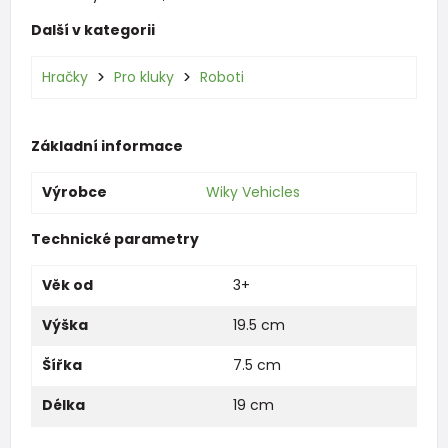
Další v kategorii
Hračky
Pro kluky
Roboti
Základní informace
Výrobce
Wiky Vehicles
Technické parametry
Věk od
3+
Výška
19.5 cm
Šířka
7.5 cm
Délka
19 cm