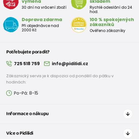
výměna
skladem
30 dní na vrácení zboží
Rychlé odeslání do 24
hod.
Doprava zdarma
100 % spokojených
zákazníků
Při objednávce nad
2000 Kč
Ověřeno zákazníky
Potřebujete poradit?
725 518 759
info@pidilidi.cz
Zákaznický servis je k dispozici od pondělí do pátku v
hodinách:
Po-Pá: 8-15
Informace o nákupu
Jak nakupovat
Více o Pidilidi
Doprava a platba