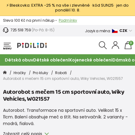
⚡ Bleskovka: EXTRA −25 % na vše i zlevněné · kód SUN25 · jen do
pondělí 10. 8.
Výměna a vrácení -
Zobrazit
Sleva 100 Kč na první nákup -
Podmínky
725 518 759
(Po-Pá: 8-15)
CZK
Jazyk a měna
0
MENU
Dětská obuv
Dětské oblečení
Kojenecké oblečení
Dámská o
Hračky
Pro kluky
Roboti
Autorobot s mečem 15 cm sportovní auto, Wiky Vehicles, W021557
Autorobot s mečem 15 cm sportovní auto, Wiky
Vehicles, W021557
Autorobot. Transformace na sportovní auto. Velikost 15 x
11cm. Balení obsahuje meč a štít. Na setrvačník. 2 varianty -
modrá, fialová.
Zobrazit celý popis