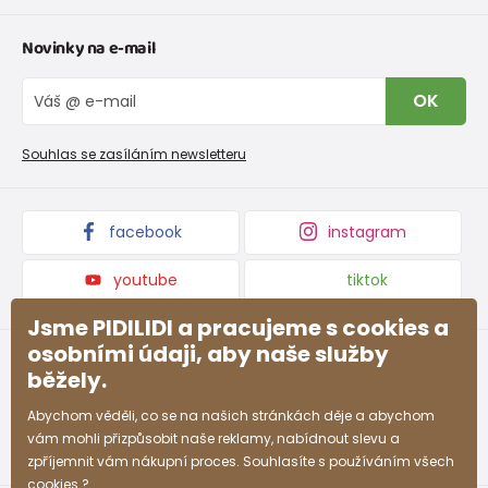
Tabulka velikostí oblečení
Kontakt
Novinky na e-mail
Tabulka velikostí obuvi
O nás
Vrácení zboží a reklamace
Blog
OK
Reklamační řád
Velkoobchod PiDiLiDi
Nevyzvednutá objednávka na dobírku
Affiliate program
Souhlas se zasíláním newsletteru
Podmínky akce a slevové kódy
Dárkové poukazy
Kolekce zboží
facebook
instagram
youtube
tiktok
Jsme PIDILIDI a pracujeme s cookies a
osobními údaji, aby naše služby
běžely.
Abychom věděli, co se na našich stránkách děje a abychom
vám mohli přizpůsobit naše reklamy, nabídnout slevu a
zpříjemnit vám nákupní proces. Souhlasíte s používáním všech
cookies ?