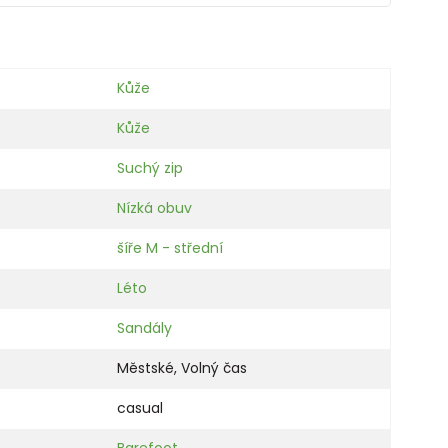
Kůže
Kůže
Suchý zip
Nízká obuv
šíře M - střední
Léto
Sandály
Městské
,
Volný čas
casual
Barefoot