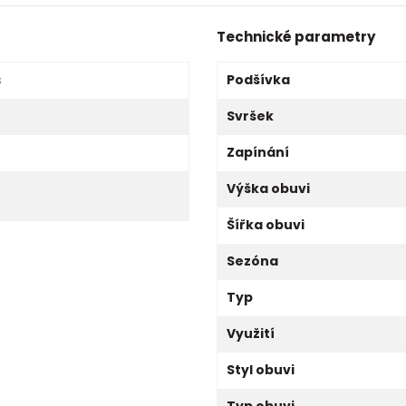
Technické parametry
s
Podšívka
Svršek
Zapínání
Výška obuvi
Šířka obuvi
Sezóna
Typ
Využití
Styl obuvi
Typ obuvi