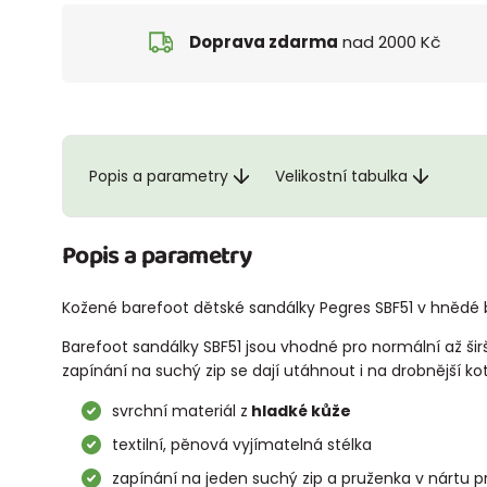
Doprava zdarma
nad 2000 Kč
Popis a parametry
Velikostní tabulka
Popis a parametry
Kožené barefoot dětské sandálky Pegres SBF51 v hnědé
Barefoot sandálky SBF51 jsou vhodné pro normální až širš
zapínání na suchý zip se dají utáhnout i na drobnější kot
svrchní materiál z
hladké kůže
textilní, pěnová vyjímatelná stélka
zapínání na jeden suchý zip a pruženka v nártu p