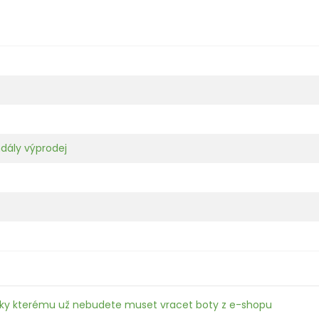
dály výprodej
íky kterému už nebudete muset vracet boty z e-shopu