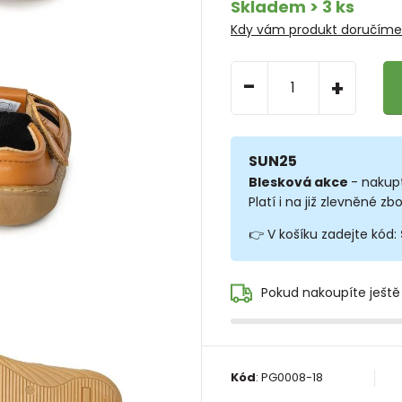
Skladem > 3 ks
Kdy vám produkt doručím
-
+
SUN25
Blesková akce
- nakup
Platí i na již zlevněné zbo
👉 V košíku zadejte kód:
Pokud nakoupíte ještě
Kód
:
PG0008-18