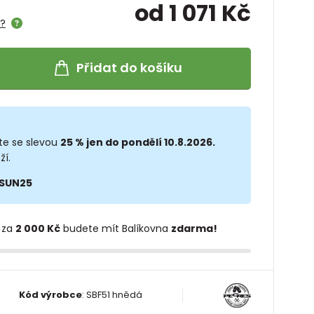
od 1 071 Kč
e?
Přidat do košíku
te se slevou
25 % jen do pondělí 10.8.2026.
ží.
SUN25
 za
2 000 Kč
budete mít Balíkovna
zdarma!
Kód výrobce
:
SBF51 hnědá