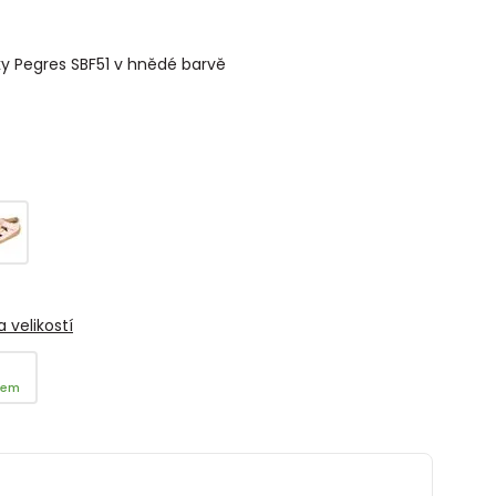
y Pegres SBF51 v hnědé barvě
 velikostí
dem