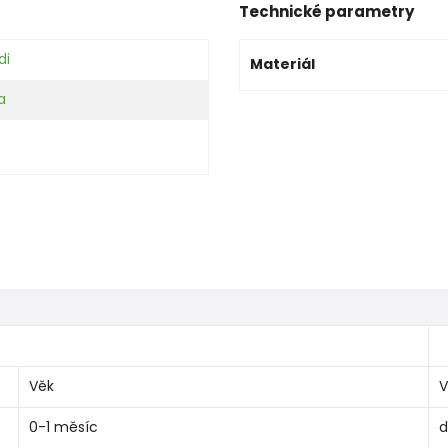
Technické parametry
di
Materiál
a
Věk
V
0-1 měsíc
d