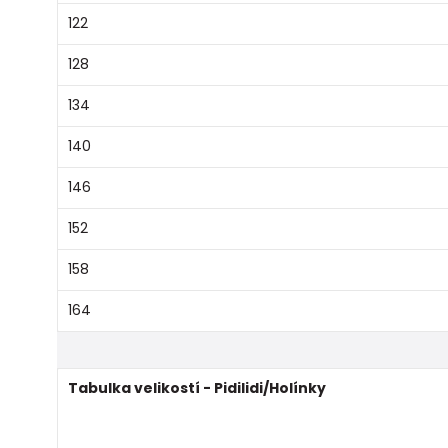
122
128
134
140
146
152
158
164
Tabulka velikostí - Pidilidi/Holínky