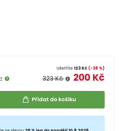
Ušetříte
123 Kč
(-38 %)
200 Kč
323 Kč
e?
Přidat do košíku
te se slevou
25 % jen do pondělí 10.8.2026.