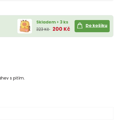
Skladem > 3 ks
Do košíku
200 Kč
323 Kč
áhev s pitím.