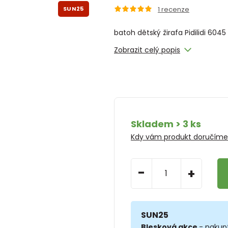
SUN25
1
recenze
batoh dětský žirafa Pidilidi 6045
Zobrazit celý popis
Skladem > 3 ks
Kdy vám produkt doručím
-
+
SUN25
Blesková akce
- nakup