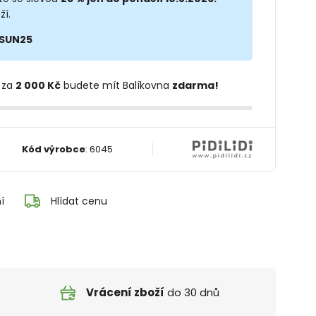
ží.
SUN25
 za
2 000 Kč
budete mít Balíkovna
zdarma!
Kód výrobce
:
6045
í
Hlídat cenu
Vrácení zboží
do 30 dnů