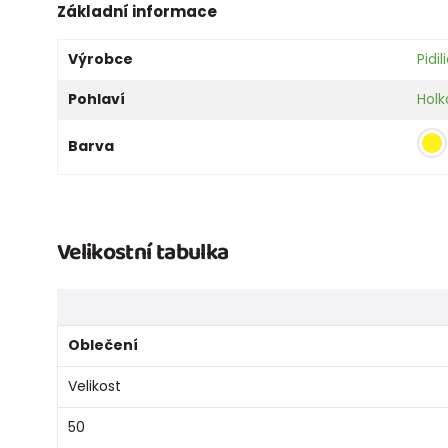
Základní informace
Výrobce
Pidili
Pohlaví
Holk
Barva
Velikostní tabulka
Oblečení
Velikost
50