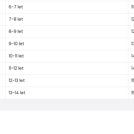
6-7 let
1
7-8 let
1
8-9 let
1
9-10 let
1
10-11 let
1
11-12 let
1
12-13 let
1
13-14 let
1