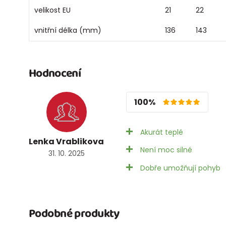
velikost EU
21
22
vnitřní délka (mm)
136
143
Hodnocení
100%
Akurát teplé
Lenka Vrablikova
Není moc silné
31. 10. 2025
Dobře umožňují pohyb
Podobné produkty