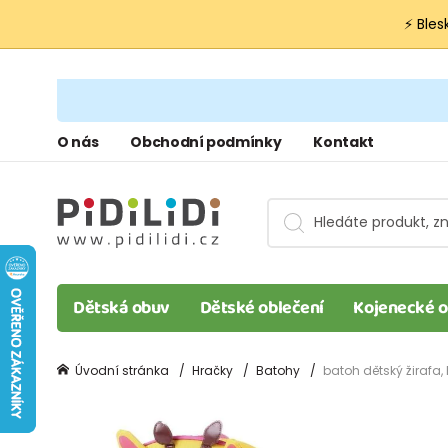
⚡ Bles
O nás
Obchodní podmínky
Kontakt
Dětská obuv
Dětské oblečení
Kojenecké o
Úvodní stránka
Hračky
Batohy
batoh dětský žirafa, P