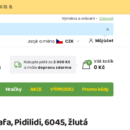
 10. 8.
Výměna a vrácení -
Zobrazit
Sleva 100 Kč na první nákup -
Podmínky
.
Můj účet
Jazyk a měna
CZK
Váš košík
Nakupte ještě za
2 000 Kč
0
0 Kč
)
a máte
dopravu zdarma
Hračky
AKCE
VÝPRODEJ
Promo kódy
fa, Pidilidi, 6045, žlutá