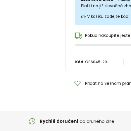
Platí i na již zlevněné zbo
👉 V košíku zadejte kód:
Pokud nakoupíte ještě
Kód
:
OS6045-20
Přidat na Seznam přán
Rychlé doručení
do druhého dne