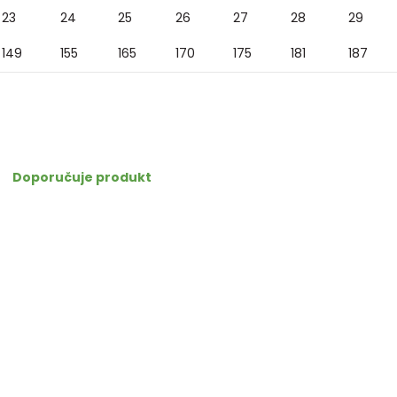
23
24
25
26
27
28
29
149
155
165
170
175
181
187
Doporučuje produkt