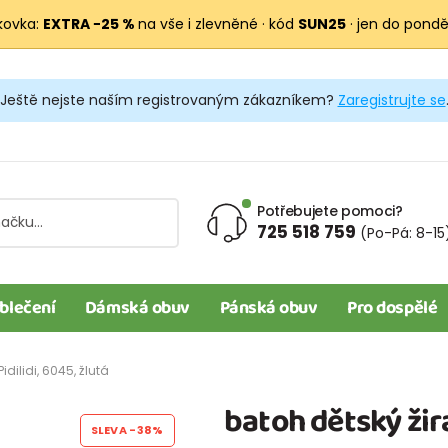
kovka:
EXTRA −25 %
na vše i zlevněné · kód
SUN25
· jen do pondělí
Ještě nejste naším registrovaným zákazníkem?
Zaregistrujte se
Potřebujete pomoci?
725 518 759
(Po-Pá: 8-15
blečení
Dámská obuv
Pánská obuv
Pro dospělé
idilidi, 6045, žlutá
batoh dětský žira
SLEVA
-38%