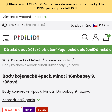
⚡ Bleskovka: EXTRA −25 % na vše i zlevněné mimo hračky· kód
SUN25 · jen do pondělí 10. 8.
Výměna a vrácení -
Zobrazit
Sleva 100 Kč na první nákup -
Podmínky
725 518 759
(Po-Pá: 8-15)
CZK
Jazyk a měna
0
MENU
Dětská obuv
Dětské oblečení
Kojenecké oblečení
Dámská o
Kojenecké oblečení
Kojenecké body
Body kojenecké 4pack, Minoti, 16mbabay 9, růžová
Body kojenecké 4pack, Minoti, 16mbabay 9,
růžová
Body kojenecké 4pack, Minoti, 16mbabay 9, růžová
Zobrazit celý popis
SLEVA
-25%
MIX2+1
SUN25