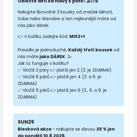
Oblečte děti od hlavy k patě! 🧢👕👖
Nakupte libovolné 3 kousky od značek Minoti,
Sobe nebo Wendee a ten nejlevnější máte od
nás jako dárek.
👉 V košíku zadejte kód:
MIX2+1
Pravidlo je jednoduché:
Každý třetí kousek
od
nás máte
jako DÁREK
. 🥳
Jak to funguje v košíku?
✅ Vložíš 3 páry 👉 platíš jen 2 (3. je ZDARMA)
✅ Vložíš 6 párů 👉 platíš jen 4 (3. a 6. je
ZDARMA)
✅ Vložíš 9 párů 👉 platíš jen 6 (3., 6. a 9. je
ZDARMA)
SUN25
Blesková akce
- nakupte se slevou
25 % jen
do pondělí 10.8.2026.