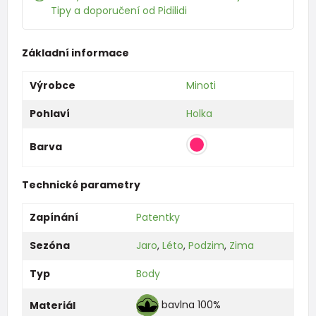
Tipy a doporučení od Pidilidi
Základní informace
Výrobce
Minoti
Pohlaví
Holka
Barva
Technické parametry
Zapínání
Patentky
Sezóna
Jaro
,
Léto
,
Podzim
,
Zima
Typ
Body
bavlna 100%
Materiál