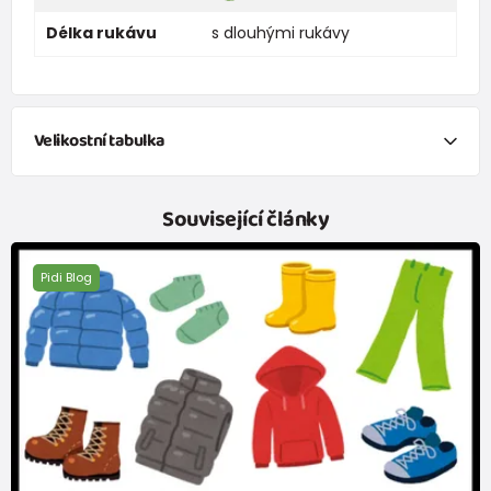
Délka rukávu
s dlouhými rukávy
Velikostní tabulka
NEWBORN
Související články
Velikost
Výška (cm)
váha (kg)
Pidi Blog
New Baby
do 50
do 3,4
Do 1 měsíce
do 56
do 4,5
1 - 3 měsíců
56 - 62
4,5 - 6
3 - 6 měsíců
62 -68
6 - 8
6 - 9 měsíců
68 -74
8 - 9,5