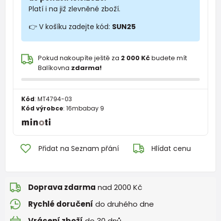
Platí i na již zlevněné zboží.
👉 V košíku zadejte kód:
SUN25
Pokud nakoupíte ještě za
2 000 Kč
budete mít
Balíkovna
zdarma!
Kód
:
MT4794-03
Kód výrobce
:
16mbabay 9
Přidat na Seznam přání
Hlídat cenu
Doprava zdarma
nad 2000 Kč
Rychlé doručení
do druhého dne
Vrácení zboží
do 30 dnů