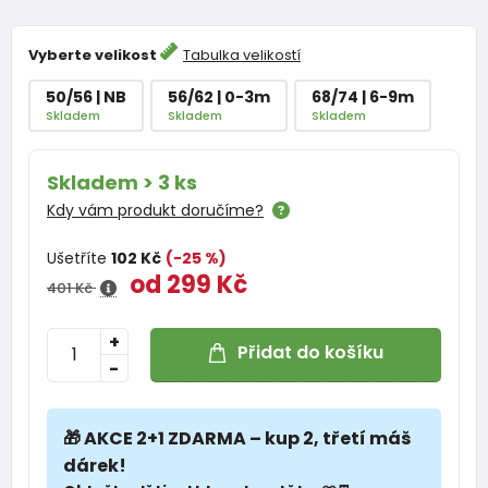
Vyberte velikost
Tabulka velikostí
50/56 | NB
56/62 | 0-3m
68/74 | 6-9m
Skladem
Skladem
Skladem
Skladem > 3 ks
Kdy vám produkt doručíme?
Ušetříte
102 Kč
(-25 %)
od 299 Kč
401 Kč
+
Přidat do košíku
-
🎁 AKCE 2+1 ZDARMA – kup 2, třetí máš
dárek!