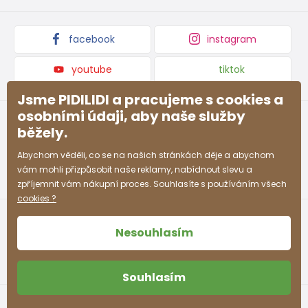
Podmínky akce a slevové kódy
Dárkové poukazy
Kolekce zboží
facebook
instagram
youtube
tiktok
Jsme PIDILIDI a pracujeme s cookies a
osobními údaji, aby naše služby
běžely.
Abychom věděli, co se na našich stránkách děje a abychom
vám mohli přizpůsobit naše reklamy, nabídnout slevu a
zpříjemnit vám nákupní proces. Souhlasíte s používáním všech
cookies ?
Nesouhlasím
Souhlasím
Obchodní podmínky
Ochrana osobních údajů