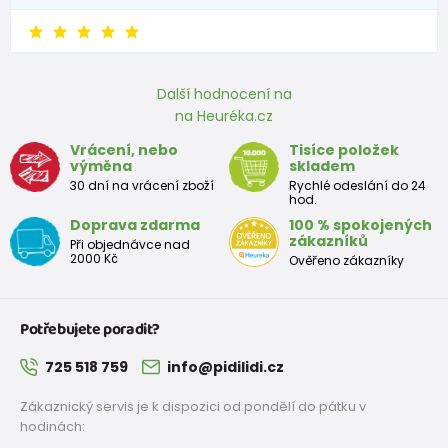
Další hodnocení na
na Heuréka.cz
Vrácení, nebo
Tisíce položek
výměna
skladem
30 dní na vrácení zboží
Rychlé odeslání do 24
hod.
Doprava zdarma
100 % spokojených
zákazníků
Při objednávce nad
2000 Kč
Ověřeno zákazníky
Potřebujete poradit?
725 518 759
info@pidilidi.cz
Zákaznický servis je k dispozici od pondělí do pátku v
hodinách: