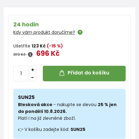
24 hodin
Kdy vám produkt doručíme?
Ušetříte
123 Kč
(-15 %)
696 Kč
819 Kč
+
Přidat do košíku
-
SUN25
Blesková akce
- nakupte se slevou
25 % jen
do pondělí 10.8.2026.
Platí i na již zlevněné zboží.
👉 V košíku zadejte kód:
SUN25