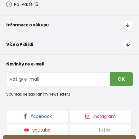
Po-Pá: 8-15
Informace o nákupu
Jak nakupovat
Více o Pidilidi
Doprava a platba
Tabulka velikostí oblečení
Kontakt
Novinky na e-mail
Tabulka velikostí obuvi
O nás
Vrácení zboží a reklamace
Blog
OK
Reklamační řád
Velkoobchod PiDiLiDi
Nevyzvednutá objednávka na dobírku
Affiliate program
Souhlas se zasíláním newsletteru
Podmínky akce a slevové kódy
Dárkové poukazy
Kolekce zboží
facebook
instagram
youtube
tiktok