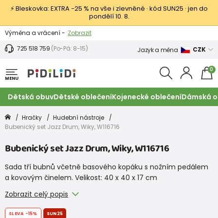
⚡ Bleskovka: EXTRA −25 % na vše i zlevněné · kód SUN25 · jen do
pondělí 10. 8.
Výměna a vrácení -
Zobrazit
Sleva 100 Kč na první nákup -
Podmínky
725 518 759
(Po-Pá: 8-15)
CZK
Jazyk a měna
0
MENU
Dětská obuv
Dětské oblečení
Kojenecké oblečení
Dámská o
Hračky
Hudební nástroje
Bubenický set Jazz Drum, Wiky, W116716
Bubenický set Jazz Drum, Wiky, W116716
Sada tří bubnů včetně basového kopáku s nožním pedálem
a kovovým činelem. Velikost: 40 x 40 x 17 cm
Zobrazit celý popis
SLEVA
-15%
SUN25