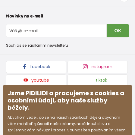
Tabulka velikostí oblečení
Kontakt
Novinky na e-mail
Tabulka velikostí obuvi
O nás
Vrácení zboží a reklamace
Blog
OK
Reklamační řád
Velkoobchod PiDiLiDi
Nevyzvednutá objednávka na dobírku
Affiliate program
Souhlas se zasíláním newsletteru
Podmínky akce a slevové kódy
Dárkové poukazy
Kolekce zboží
facebook
instagram
youtube
tiktok
Jsme PIDILIDI a pracujeme s cookies a
osobními údaji, aby naše služby
běžely.
Abychom věděli, co se na našich stránkách děje a abychom
vám mohli přizpůsobit naše reklamy, nabídnout slevu a
zpříjemnit vám nákupní proces. Souhlasíte s používáním všech