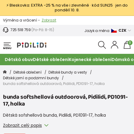
⚡ Bleskovka: EXTRA −25 % na vše i zlevněné · kód SUN25 · jen do
pondělí 10. 8.
Výměna a vrácení -
Zobrazit
Sleva 100 Kč na první nákup -
Podmínky
725 518 759
(Po-Pá: 8-15)
CZK
Jazyk a měna
0
MENU
Dětská obuv
Dětské oblečení
Kojenecké oblečení
Dámská o
Dětské oblečení
Dětské bundy a vesty
Dětské jarní a podzimní bundy
bunda softshellová outdoorová, Pidilidi, PD1091-17, holka
bunda softshellová outdoorová, Pidilidi, PD1091-
17, holka
Dětská sofshellová bunda, Pidilidi, PD1091-17, holka
Zobrazit celý popis