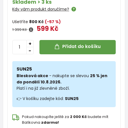
Skladem > 3 ks
Kdy vám produkt doručíme?
Ušetříte
800 Kč
(-57 %)
599 Kč
1 399 Kč
+
Přidat do košíku
-
SUN25
Blesková akce
- nakupte se slevou
25 % jen
do pondělí 10.8.2026.
Platí i na již zlevněné zboží.
👉 V košíku zadejte kód:
SUN25
Pokud nakoupíte ještě za
2 000 Kč
budete mít
Balíkovna
zdarma!