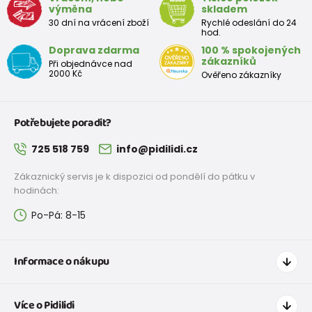
výměna
skladem
30 dní na vrácení zboží
Rychlé odeslání do 24
hod.
Doprava zdarma
100 % spokojených
zákazníků
Při objednávce nad
2000 Kč
Ověřeno zákazníky
Potřebujete poradit?
725 518 759
info@pidilidi.cz
Zákaznický servis je k dispozici od pondělí do pátku v
hodinách:
Po-Pá: 8-15
Informace o nákupu
Jak nakupovat
Více o Pidilidi
Doprava a platba