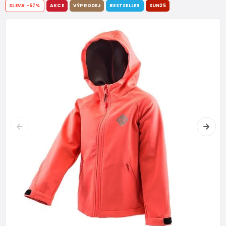
SLEVA
-57%
AKCE
VÝPRODEJ
BESTSELLER
SUN25