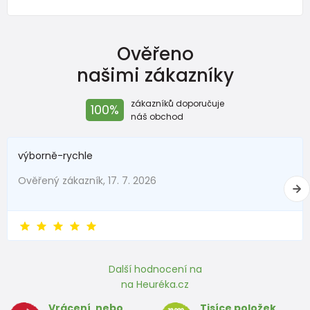
od 699 Kč
s DPH
Skladem
Ověřeno
kalhoty sportovní outdoorové, podšité fleezovou podšívkou,
Pidilidi, PD1121-16, vínová
našimi zákazníky
od 799 Kč
s DPH
zákazníků doporučuje
Skladem
100%
náš obchod
výborně-rychle
Ověřený zákazník, 17. 7. 2026
Další hodnocení na
na Heuréka.cz
Vrácení, nebo
Tisíce položek