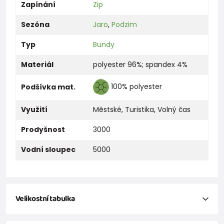
Zapínání
Zip
Sezóna
Jaro
,
Podzim
Typ
Bundy
Materiál
polyester 96%; spandex 4%
100% polyester
Podšívka mat.
Využití
Městské
,
Turistika
,
Volný čas
Prodyšnost
3000
Vodní sloupec
5000
Velikostní tabulka
Velikostní tabulka: