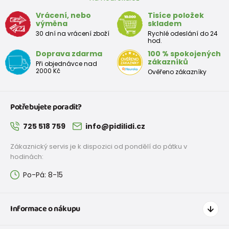
Kalhoty sportovní outdoorové Pidilidi PD1107-09 šedá
Vrácení, nebo
Tisíce položek
výměna
skladem
od 699 Kč
s DPH
30 dní na vrácení zboží
Rychlé odeslání do 24
Skladem
hod.
Doprava zdarma
100 % spokojených
zákazníků
kalhoty sportovní outdoorové, podšité fleezovou podšívkou,
Při objednávce nad
Pidilidi, PD1106-09, šedá
2000 Kč
Ověřeno zákazníky
od 699 Kč
s DPH
Skladem
Potřebujete poradit?
725 518 759
info@pidilidi.cz
kalhoty sportovní outdoorové, podšité fleezovou podšívkou,
Pidilidi, PD1106-06, fialová
Zákaznický servis je k dispozici od pondělí do pátku v
hodinách:
od 699 Kč
s DPH
Skladem
Po-Pá: 8-15
kalhoty sportovní outdoorové, podšité fleezovou podšívkou,
Informace o nákupu
Pidilidi, PD1121-16, vínová
Jak nakupovat