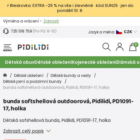
⚡ Bleskovka: EXTRA −25 % na vše i zlevněné · kód SUN25 · jen do
pondělí 10. 8.
Výměna a vrácení -
Zobrazit
Sleva 100 Kč na první nákup -
Podmínky
725 518 759
(Po-Pá: 8-15)
CZK
Jazyk a měna
0
MENU
Dětská obuv
Dětské oblečení
Kojenecké oblečení
Dámská o
Dětské oblečení
Dětské bundy a vesty
Dětské jarní a podzimní bundy
bunda softshellová outdoorová, Pidilidi, PD1091-17, holka
bunda softshellová outdoorová, Pidilidi, PD1091-
17, holka
Dětská sofshellová bunda, Pidilidi, PD1091-17, holka
Zobrazit celý popis