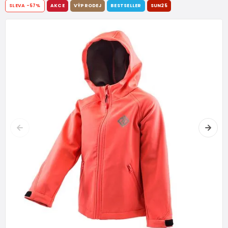
SLEVA
-57%
AKCE
VÝPRODEJ
BESTSELLER
SUN25