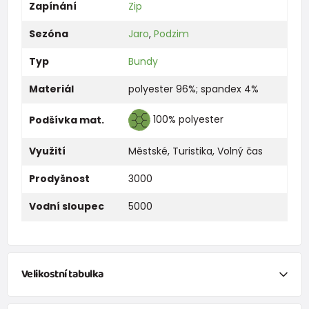
Zapínání
Zip
Sezóna
Jaro
,
Podzim
Typ
Bundy
Materiál
polyester 96%; spandex 4%
100% polyester
Podšívka mat.
Využití
Městské
,
Turistika
,
Volný čas
Prodyšnost
3000
Vodní sloupec
5000
Velikostní tabulka
Velikostní tabulka: