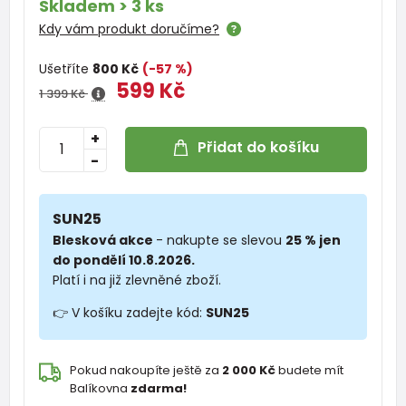
Skladem > 3 ks
Kdy vám produkt doručíme?
Ušetříte
800 Kč
(-57 %)
599 Kč
1 399 Kč
+
Přidat do košíku
-
SUN25
Blesková akce
- nakupte se slevou
25 % jen
do pondělí 10.8.2026.
Platí i na již zlevněné zboží.
👉 V košíku zadejte kód:
SUN25
Pokud nakoupíte ještě za
2 000 Kč
budete mít
Balíkovna
zdarma!