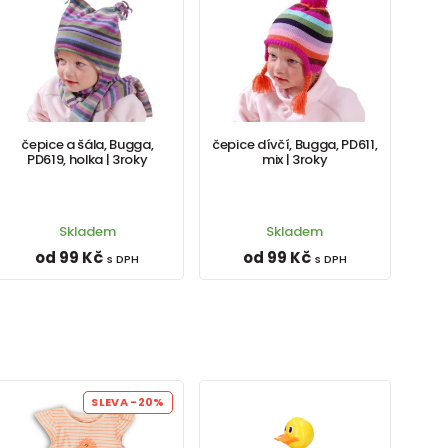
čepice a šála, Bugga,
čepice dívčí, Bugga, PD611,
PD619, holka | 3roky
mix | 3roky
Skladem
Skladem
od 99 Kč
od 99 Kč
s DPH
s DPH
SLEVA
-20%