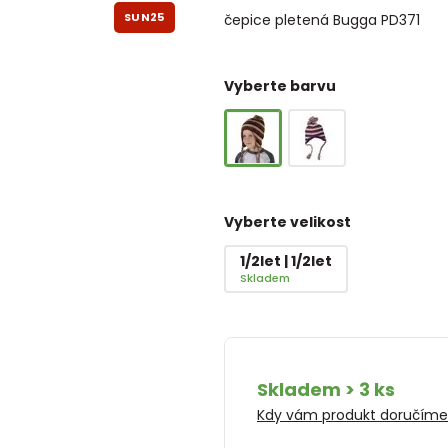
SUN25
čepice pletená Bugga PD371
Vyberte barvu
Vyberte velikost
1/2let | 1/2let
Skladem
Skladem > 3 ks
Kdy vám produkt doručím