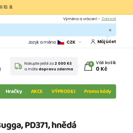
 10. 8.
Výměna a vrácení -
Zobrazit
Sleva 100 Kč na první nákup -
Podmínky
.
Můj účet
Jazyk a měna
CZK
Váš košík
Nakupte ještě za
2 000 Kč
0
0 Kč
)
a máte
dopravu zdarma
Hračky
AKCE
VÝPRODEJ
Promo kódy
Bugga, PD371, hnědá