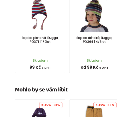
čepice pletená, Bugga,
čepice dětská, Bugga,
PD371 | 1/2let
PD364 | 4/5let
Skladem
Skladem
99 Kč
od 99 Kč
s DPH
s DPH
Mohlo by se vám líbit
SLEVA
-53%
SLEVA
-36%