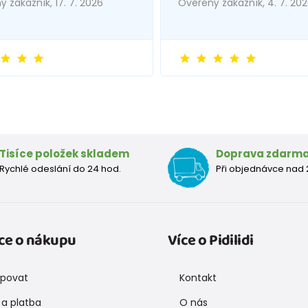
 zákazník, 17. 7. 2026
Ověřený zákazník, 4. 7. 20
Tisíce položek skladem
Doprava zdarm
Rychlé odeslání do 24 hod.
Při objednávce nad 
ce o nákupu
Více o Pidilidi
upovat
Kontakt
a platba
O nás