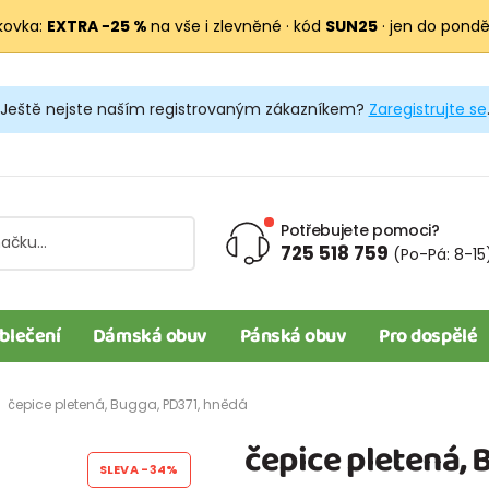
kovka:
EXTRA −25 %
na vše i zlevněné · kód
SUN25
· jen do pondělí
Ještě nejste naším registrovaným zákazníkem?
Zaregistrujte se
Potřebujete pomoci?
725 518 759
(Po-Pá: 8-15
blečení
Dámská obuv
Pánská obuv
Pro dospělé
čepice pletená, Bugga, PD371, hnědá
čepice pletená, 
SLEVA
-34%