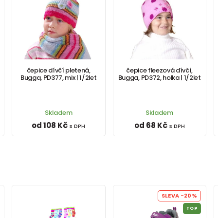
čepice dívčí pletená,
čepice fleezová dívčí,
Bugga, PD377, mix | 1/2let
Bugga, PD372, holka | 1/2let
Skladem
Skladem
od 108 Kč
od 68 Kč
s DPH
s DPH
SLEVA
-20%
TOP