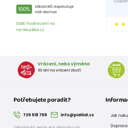
Ověřený
zákazníků doporučuje
100%
náš obchod
Další hodnocení na
na Heuréka.cz
Vrácení, nebo výměna
30 dní na vrácení zboží
Potřebujete poradit?
Informa
725 518 759
info@pidilidi.cz
Jak nak
Doprava 
Zákaznický servis je k dispozici od