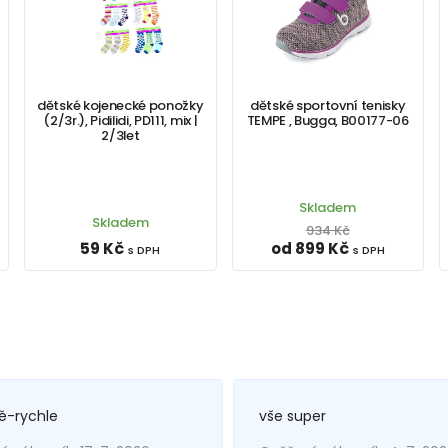
dětské kojenecké ponožky
dětské sportovní tenisky
(2/3r.), Pidilidi, PD111, mix |
TEMPE , Bugga, B00177-06
2/3let
Skladem
Skladem
934 Kč
59 Kč
od 899 Kč
s DPH
s DPH
ě-rychle
vše super