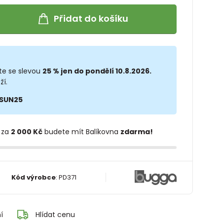
Přidat do košíku
te se slevou
25 % jen do pondělí 10.8.2026.
ží.
SUN25
 za
2 000 Kč
budete mít Balíkovna
zdarma!
Kód výrobce
:
PD371
í
Hlídat cenu