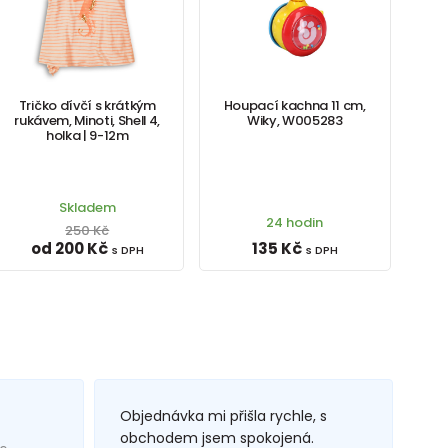
Tričko dívčí s krátkým
Houpací kachna 11 cm,
rukávem, Minoti, Shell 4,
Wiky, W005283
holka | 9-12m
Skladem
24 hodin
250 Kč
od 200 Kč
135 Kč
s DPH
s DPH
Objednávka mi přišla rychle, s
obchodem jsem spokojená.