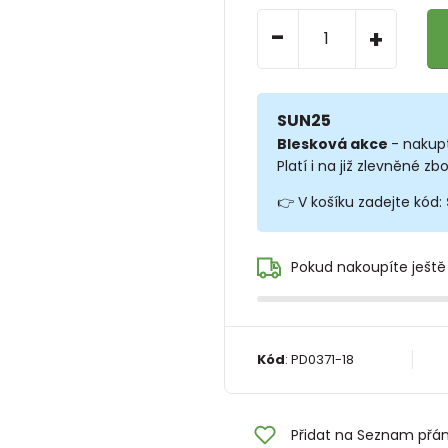
-
+
SUN25
Blesková akce
- nakup
Platí i na již zlevněné zbo
👉 V košíku zadejte kód:
Pokud nakoupíte ještě
Kód
:
PD0371-18
Přidat na Seznam přán