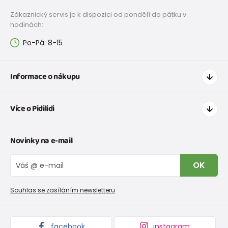
Zákaznický servis je k dispozici od pondělí do pátku v
hodinách:
Po-Pá: 8-15
Informace o nákupu
Jak nakupovat
Více o Pidilidi
Doprava a platba
Tabulka velikostí oblečení
Kontakt
Novinky na e-mail
Tabulka velikostí obuvi
O nás
Vrácení zboží a reklamace
Blog
OK
Reklamační řád
Velkoobchod PiDiLiDi
Nevyzvednutá objednávka na dobírku
Affiliate program
Souhlas se zasíláním newsletteru
Podmínky akce a slevové kódy
Dárkové poukazy
Kolekce zboží
facebook
instagram