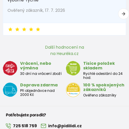
Ověřený zákazník, 17. 7. 2026
Další hodnocení na
na Heuréka.cz
Vrácení, nebo
Tisíce položek
výměna
skladem
30 dní na vrácení zboží
Rychlé odeslání do 24
hod.
Doprava zdarma
100 % spokojených
zákazníků
Při objednávce nad
2000 Kč
Ověřeno zákazníky
Potřebujete poradit?
725 518 759
info@pidilidi.cz