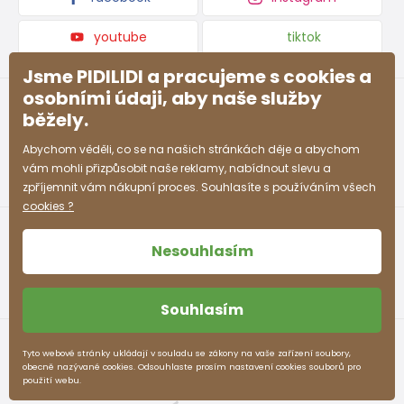
youtube
tiktok
Jsme PIDILIDI a pracujeme s cookies a
osobními údaji, aby naše služby
běžely.
Abychom věděli, co se na našich stránkách děje a abychom
vám mohli přizpůsobit naše reklamy, nabídnout slevu a
zpříjemnit vám nákupní proces. Souhlasíte s používáním všech
cookies ?
Nesouhlasím
Souhlasím
Obchodní podmínky
Ochrana osobních údajů
Tyto webové stránky ukládají v souladu se zákony na vaše zařízení soubory,
obecně nazývané cookies. Odsouhlaste prosím nastavení cookies souborů pro
pidilidi.cz © 2026. Webdesign
Litvanyi.sk
.
použití webu.
E-shop vytvořila