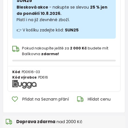
SUN25
Blesková akce
- nakupte se slevou
25 % jen
do pondělí 10.8.2026.
Platí i na již zlevněné zboží.
👉 V košíku zadejte kód:
SUN25
Pokud nakoupíte ještě za
2 000 Kč
budete mít
Balíkovna
zdarma!
Kód
:
PD0616-03
Kód výrobce
:
PD616
Přidat na Seznam přání
Hlídat cenu
Doprava zdarma
nad 2000 Kč