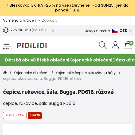
⚡ Bleskovka: EXTRA −25 % na vše i zlevněné · kód SUN25 · jen do
pondělí 10. 8.
Výměna a vrácení -
Zobrazit
Sleva 100 Kč na první nákup -
Podmínky
725 518 759
(Po-Pá: 8-15)
CZK
Jazyk a měna
0
MENU
Dětská obuv
Dětské oblečení
Kojenecké oblečení
Dámská o
Kojenecké oblečení
Kojenecké čepice rukavice a šály
čepice, rukavice, šála, Bugga, PD616, růžová
čepice, rukavice, šála, Bugga, PD616, růžová
čepice, rukavice, šála Bugga PD616
SLEVA
-57%
SUN25