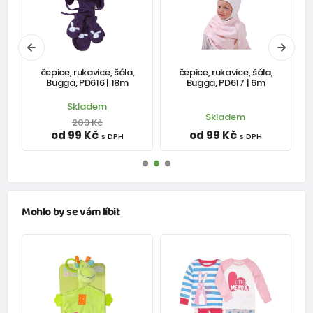
čepice, rukavice, šála,
čepice, rukavice, šála,
č
Bugga, PD616 | 18m
Bugga, PD617 | 6m
Skladem
Skladem
209 Kč
od 99 Kč
od 99 Kč
s DPH
s DPH
Mohlo by se vám líbit