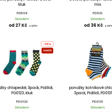
kluk
mix
PD509
PD510
Skladem
Skladem
od 27 Kč
od 36 Kč
s DPH
s DP
-39%
SUN25
ky chlapecké, 3pack, Pidilidi,
ponožky kotníkové chl
PD0123, kluk
3pack, Pidilidi, PD0131
PD0123
PD0131
Skladem
Skladem