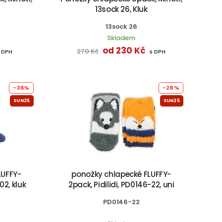
13sock 26, Kluk
13sock 26
Skladem
od 230 Kč
270 Kč
 DPH
s DPH
-36%
-28%
SUN25
SUN25
LUFFY-
ponožky chlapecké FLUFFY-
02, kluk
2pack, Pidilidi, PD0146-22, uni
PD0146-22