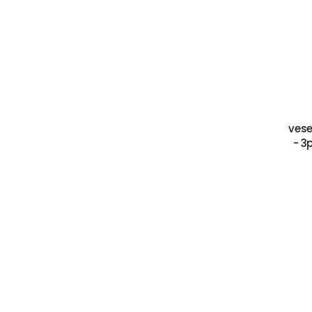
vese
- 3p