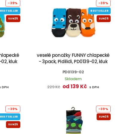
-39%
-39%
BESTSELLER
BESTSELLER
SUN25
SUN25
hlapecké
veselé ponožky FUNNY chlapecké
-02, kluk
- 3pack, Pidilidi, PD0139-02, kluk
PD0139-02
Skladem
od 139 Kč
229 Kč
s DPH
s DPH
-39%
-39%
BESTSELLER
SUN25
SUN25