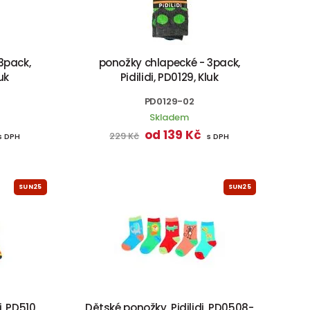
3pack,
ponožky chlapecké - 3pack,
luk
Pidilidi, PD0129, Kluk
PD0129-02
Skladem
od 139 Kč
229 Kč
s DPH
s DPH
SUN25
SUN25
, PD510,
Dětské ponožky, Pidilidi, PD0508-