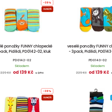
-39%
SUN25
lé ponožky FUNNY chlapecké
veselé ponožky FUNNY c
ack, Pidilidi, PD0142-02, kluk
- 3pack, Pidilidi, PD0143
PD0142-02
PD0143-02
Skladem
Skladem
od 139 Kč
od 139 Kč
229 Kč
229 Kč
s DPH
-39%
SUN25