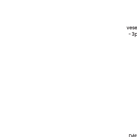
vese
- 3p
Dět