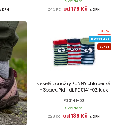
Skladem
od 179 Kč
249 Kč
s DPH
s DPH
-39%
BESTSELLER
SUN25
veselé ponožky FUNNY chlapecké
- 3pack, Pidilidi, PD0141-02, kluk
PD0141-02
Skladem
od 139 Kč
229 Kč
s DPH