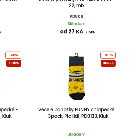
22, mix
PD508
Skladem
od 27 Kč
H
s DPH
-46%
-39%
SUN25
SUN25
apecké -
veselé ponožky FUNNY chlapecké
, Kluk
- 3pack, Pidilidi, PD0133, Kluk
Skladem