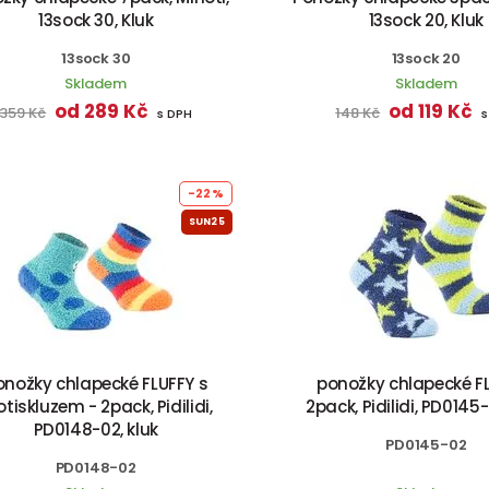
13sock 30, Kluk
13sock 20, Kluk
13sock 30
13sock 20
Skladem
Skladem
od 289 Kč
od 119 Kč
359 Kč
148 Kč
s DPH
s
-22%
SUN25
onožky chlapecké FLUFFY s
ponožky chlapecké F
otiskluzem - 2pack, Pidilidi,
2pack, Pidilidi, PD0145-
PD0148-02, kluk
PD0145-02
PD0148-02