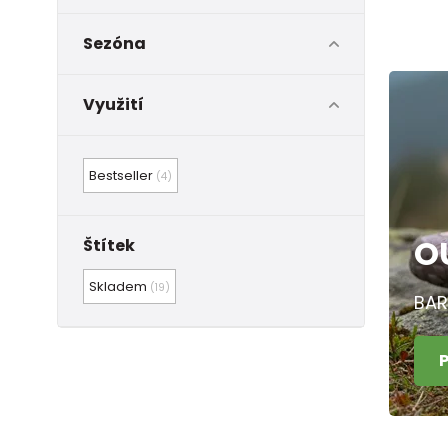
Sezóna
Využití
Bestseller
(4)
O
Štítek
Skladem
(19)
BAR