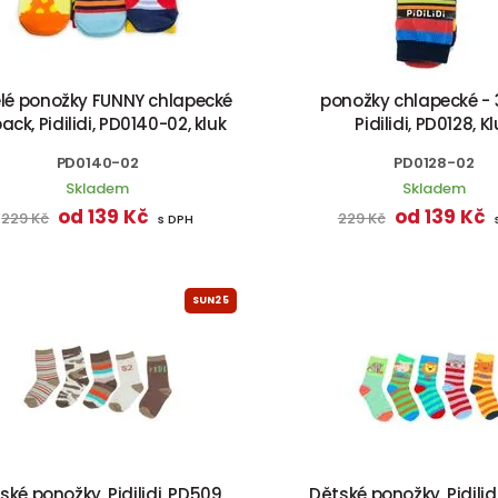
lé ponožky FUNNY chlapecké
ponožky chlapecké - 
ack, Pidilidi, PD0140-02, kluk
Pidilidi, PD0128, K
PD0140-02
PD0128-02
Skladem
Skladem
od 139 Kč
od 139 Kč
229 Kč
229 Kč
s DPH
SUN25
ské ponožky, Pidilidi, PD509,
Dětské ponožky, Pidilidi