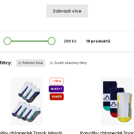
Zobrazit více
289 Kč
19 produktů
filtry:
Pohlaví: Kluk
Zrušit všechny filtry
-19%
MIX2+1
SUN25
žky chlapecké 7pack, Minoti,
Ponožky chlapecké 3pack