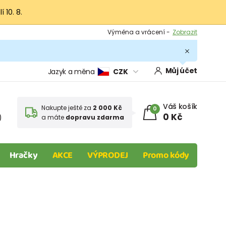
 10. 8.
Výměna a vrácení -
Zobrazit
Sleva 100 Kč na první nákup -
Podmínky
.
Můj účet
Jazyk a měna
CZK
Váš košík
Nakupte ještě za
2 000 Kč
0
0 Kč
)
a máte
dopravu zdarma
Hračky
AKCE
VÝPRODEJ
Promo kódy