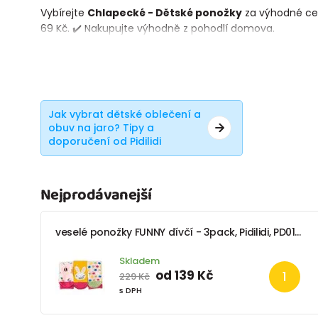
Vybírejte
Chlapecké - Dětské ponožky
za výhodné cen
69 Kč. ✔️ Nakupujte výhodně z pohodlí domova.
Jak vybrat dětské oblečení a
obuv na jaro? Tipy a
doporučení od Pidilidi
Nejprodávanejší
veselé ponožky FUNNY dívčí - 3pack, Pidilidi, PD0137-01, holka
Skladem
od 139 Kč
229 Kč
s DPH