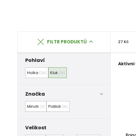
FILTR PRODUKTŮ
27 Kč
Pohlaví
Aktívni 
Holka
Kluk
(20)
(19)
Značka
Minoti
Pidilidi
(3)
(16)
Velikost
Pono