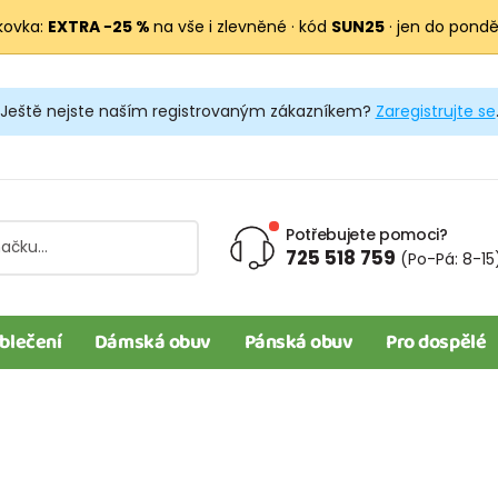
kovka:
EXTRA −25 %
na vše i zlevněné · kód
SUN25
· jen do pondělí
Ještě nejste naším registrovaným zákazníkem?
Zaregistrujte se
Potřebujete pomoci?
725 518 759
(Po-Pá: 8-15
blečení
Dámská obuv
Pánská obuv
Pro dospělé