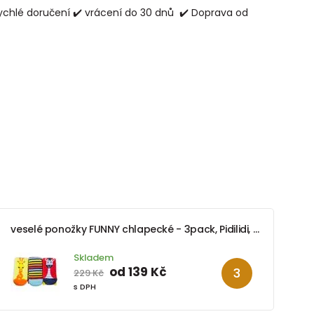
ychlé doručení ✔️ vrácení do 30 dnů ✔️ Doprava od
veselé ponožky FUNNY chlapecké - 3pack, Pidilidi, PD0140-02, kluk
Skladem
od 139 Kč
229 Kč
s DPH