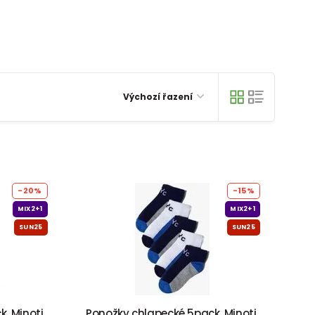
Výchozí řazení
-20%
-15%
MIX2+1
MIX2+1
SUN25
SUN25
, Minoti,
Ponožky chlapecké 5pack, Minoti,