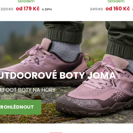
Skladem
Skladem
od 179 Kč
od 160 Kč
229 Kč
249 Kč
s DPH
UTDOOROVÉ BOTY JOMA
EFOOT BOTY NA HORY
PROHLÉDNOUT