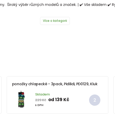
y. Široký výběr různých modelů a značek. | ✔️ Vše skladem ✔️ R
Více o kategorii
ponožky chlapecké - 3pack, Pidilidi, PD0129, Kluk
Skladem
od 139 Kč
229 Kč
s DPH