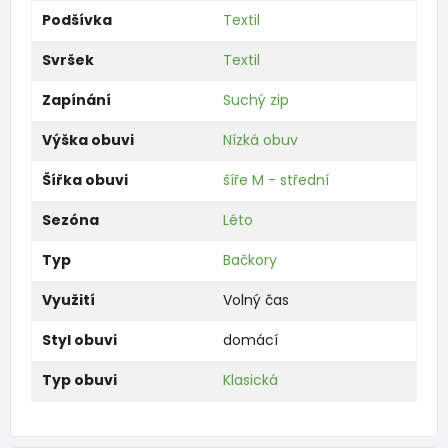
Podšívka
Textil
Svršek
Textil
Zapínání
Suchý zip
Výška obuvi
Nízká obuv
Šířka obuvi
šíře M - střední
Sezóna
Léto
Typ
Bačkory
Využití
Volný čas
Styl obuvi
domácí
Typ obuvi
Klasická