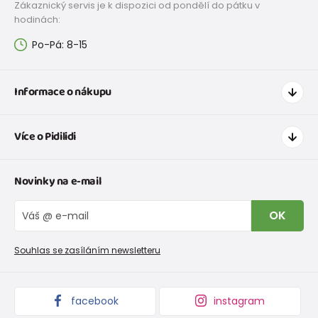
Zákaznický servis je k dispozici od pondělí do pátku v
hodinách:
Po-Pá: 8-15
Informace o nákupu
Jak nakupovat
Více o Pidilidi
Doprava a platba
Tabulka velikostí oblečení
Kontakt
Novinky na e-mail
Tabulka velikostí obuvi
O nás
Vrácení zboží a reklamace
Blog
OK
Reklamační řád
Velkoobchod PiDiLiDi
Nevyzvednutá objednávka na dobírku
Affiliate program
Souhlas se zasíláním newsletteru
Podmínky akce a slevové kódy
Dárkové poukazy
Kolekce zboží
facebook
instagram