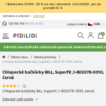
⚡ Bleskovka: EXTRA −25 % na vše i zlevněné · kód SUN25 · jen do
pondělí 10. 8.
Výměna a vrácení -
Zobrazit
Sleva 100 Kč na první nákup -
Podmínky
725 518 759
(Po-Pá: 8-15)
CZK
Jazyk a měna
0
MENU
Dětská obuv
Dětské oblečení
Kojenecké oblečení
Dámská o
Dětská obuv
Dětské přezůvky
Chlapecké bačkůrky BILL, Superfit ,1-800278-0010, černá
Chlapecké bačkůrky BILL, Superfit ,1-800278-0010,
černá
(
1
)
Chlapecké bačkůrky BILL, Superfit ,1-800278-0010, černá
Zobrazit celý popis