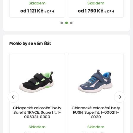
výše⬆.
Skladem
Skladem
Tím se Vám vypočítá ta správná velikost, kterou
od 1 121 Kč
od 1 760 Kč
s DPH
s DPH
potřebujete.
Náš výpočet je počítán i s nadměrkem, který je pro Vás
tak důležitým faktorem správné a vhodné velikost
orientační Velikostní tabulka:
Mohlo by se vám líbit
+-5mm
Botky pro první krůčky
Velikost
18
19
20
21
22
23
24
25
EU
Rozměr
stélky v
120
126
133
139
145
151
157
163
mm
Chlapecké celoroční boty
Chlapecké celoroční boty
Barefit TRACE, Superfit, 1-
RUSH, Superfit, 1-000211-
006031-0000
8030
Botky pro předškoláka
Skladem
Skladem