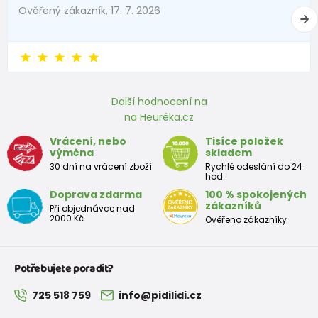
Ověřený zákazník, 17. 7. 2026
Další hodnocení na
na Heuréka.cz
Vrácení, nebo
Tisíce položek
výměna
skladem
30 dní na vrácení zboží
Rychlé odeslání do 24
hod.
Doprava zdarma
100 % spokojených
zákazníků
Při objednávce nad
2000 Kč
Ověřeno zákazníky
Potřebujete poradit?
725 518 759
info@pidilidi.cz