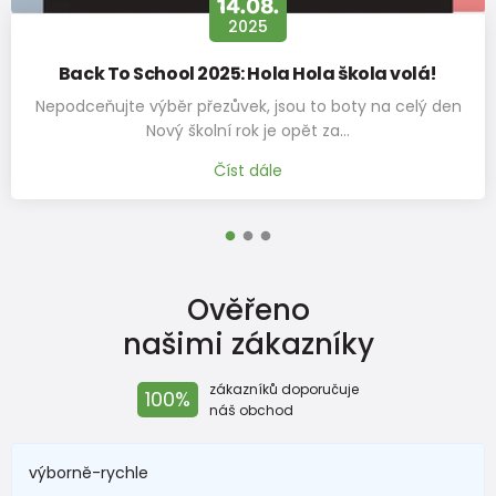
04.09.
2024
škola volá!
Přezůvky, papučky, bač
boty na celý den
Přezůvky, papuče, bačkůrky, ať jim říká
a…
nedílnou součástí každoden
Číst dále
Ověřeno
našimi zákazníky
zákazníků doporučuje
100%
náš obchod
výborně-rychle