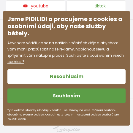
youtube
tiktok
Jsme PIDILIDI a pracujeme s cookies a
osobními údaji, aby naše služby
běžely.
Abychom věděli, co se na našich stránkách děje a abychom
vám mohli přizpůsobit naše reklamy, nabídnout slevu a
zpříjemnit vám nákupní proces. Souhlasíte s používáním všech
cookies ?
Nesouhlasím
Souhlasím
Obchodní podmínky
Ochrana osobních údajů
Tyto webové stránky ukládají v souladu se zákony na vaše zařízení soubory,
obecně nazývané cookies. Odsouhlaste prosím nastavení cookies souborů pro
pidilidi.cz © 2026. Webdesign
Litvanyi.sk
.
použití webu.
E-shop vytvořila