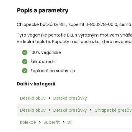
Popis a parametry
Chlapecké bačkůrky BILL, Superfit ,1-800278-0010, černá
Tyto veganské pantofle BILL s výrazným motivem vnášejí
v ideální teplotě. Papučky mají podrážku, která nezanech
100% veganské
Šířka: střední
Zapínání na suchý zip
Další v kategorii
Dětská obuv
Dětské přezůvky
Dětská obuv
Dětské přezůvky
Chlapecké přezův
Kolekce
Superfit
Bill