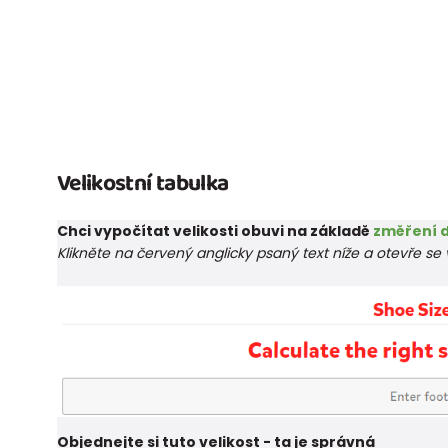
Velikostní tabulka
Chci vypočítat velikosti obuvi na základě
změření d
Klikněte na červený anglicky psaný text níže a otevře s
Objednejte si tuto velikost - ta je správná