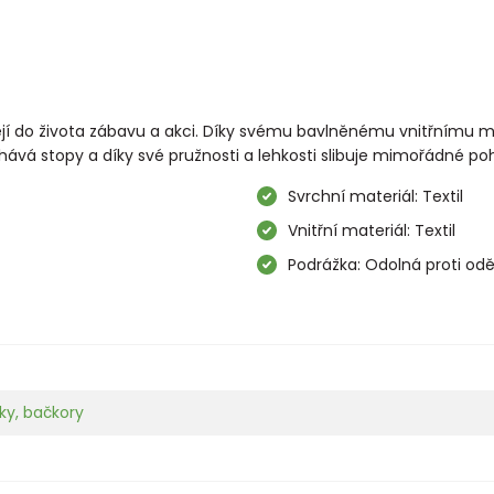
 do života zábavu a akci. Díky svému bavlněnému vnitřnímu mater
ává stopy a díky své pružnosti a lehkosti slibuje mimořádné poho
Svrchní materiál: Textil
Vnitřní materiál: Textil
Podrážka: Odolná proti oděr
ky, bačkory