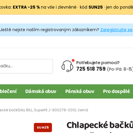
kovka:
EXTRA −25 %
na vše i zlevněné · kód
SUN25
· jen do pondělí
Ještě nejste naším registrovaným zákazníkem?
Zaregistrujte se
Potřebujete pomoci?
725 518 759
(Po-Pá: 8-15
blečení
Dámská obuv
Pánská obuv
Pro dospělé
cké bačkůrky BILL, Superfit ,1-800278-0010, černá
Chlapecké bačkůr
SUN25