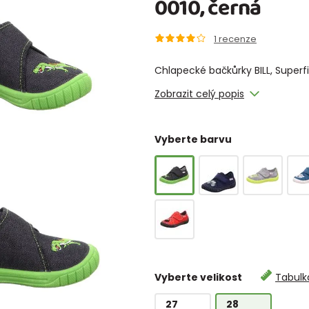
0010, černá
1
recenze
Chlapecké bačkůrky BILL, Superf
Zobrazit celý popis
Vyberte barvu
Vyberte velikost
Tabulka
27
28