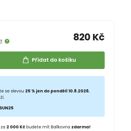
820 Kč
e?
Přidat do košíku
te se slevou
25 % jen do pondělí 10.8.2026.
ží.
SUN25
 za
2 000 Kč
budete mít Balíkovna
zdarma!