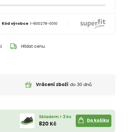
Kód výrobce
:
1-800278-0010
í
Hlídat cenu
Vrácení zboží
do 30 dnů
Skladem > 3 ks
Do košíku
820 Kč