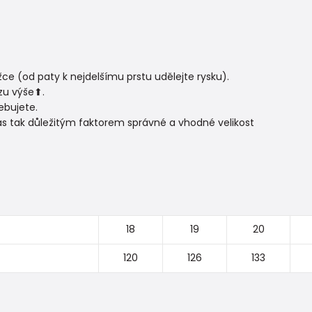
e (od paty k nejdelšímu prstu udělejte rysku).
zu výše⬆.
ebujete.
ás tak důležitým faktorem správné a vhodné velikost
18
19
20
120
126
133