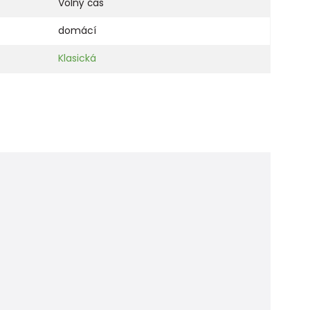
Volný čas
domácí
Klasická