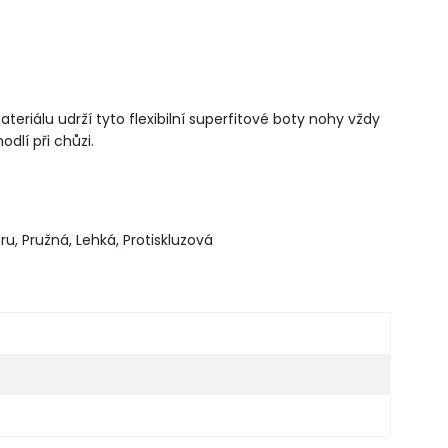
iálu udrží tyto flexibilní superfitové boty nohy vždy
dlí při chůzi.
u, Pružná, Lehká, Protiskluzová