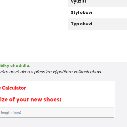
Využití
Styl obuvi
Typ obuvi
élky chodidla.
e vám nové okno s přesným výpočtem velikosti obuvi.