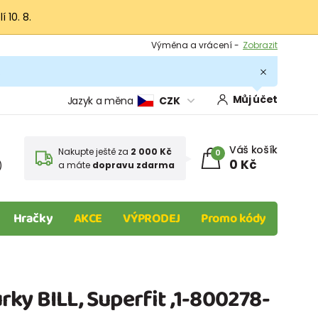
 10. 8.
Výměna a vrácení -
Zobrazit
Sleva 100 Kč na první nákup -
Podmínky
.
Můj účet
Jazyk a měna
CZK
Váš košík
Nakupte ještě za
2 000 Kč
0
0 Kč
)
a máte
dopravu zdarma
Hračky
AKCE
VÝPRODEJ
Promo kódy
ky BILL, Superfit ,1-800278-