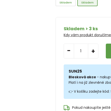
Skladem
Skladem
Skladem > 3 ks
Kdy vám produkt doručím
-
+
SUN25
Blesková akce
- nakup
Platí i na již zlevněné zbo
👉 V košíku zadejte kód:
Pokud nakoupíte ještě