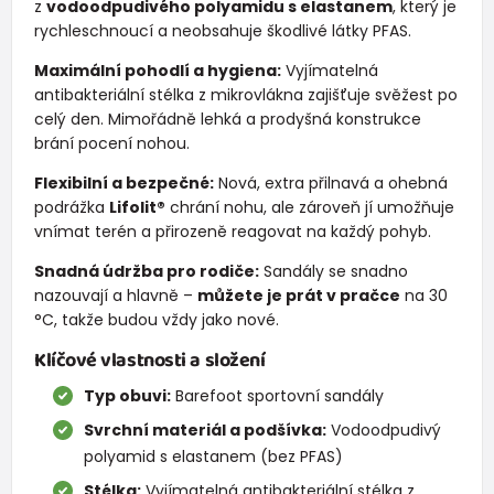
z
vodoodpudivého polyamidu s elastanem
, který je
rychleschnoucí a neobsahuje škodlivé látky PFAS.
Maximální pohodlí a hygiena:
Vyjímatelná
antibakteriální stélka z mikrovlákna zajišťuje svěžest po
celý den. Mimořádně lehká a prodyšná konstrukce
brání pocení nohou.
Flexibilní a bezpečné:
Nová, extra přilnavá a ohebná
podrážka
Lifolit®
chrání nohu, ale zároveň jí umožňuje
vnímat terén a přirozeně reagovat na každý pohyb.
Snadná údržba pro rodiče:
Sandály se snadno
nazouvají a hlavně –
můžete je prát v pračce
na 30
°C, takže budou vždy jako nové.
Klíčové vlastnosti a složení
Typ obuvi:
Barefoot sportovní sandály
Svrchní materiál a podšívka:
Vodoodpudivý
polyamid s elastanem (bez PFAS)
Stélka:
Vyjímatelná antibakteriální stélka z