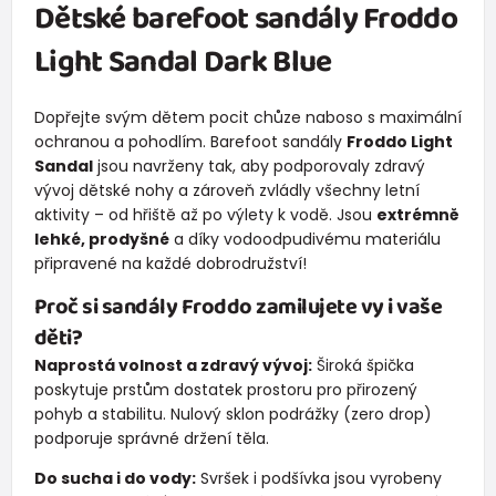
Dětské barefoot sandály Froddo
Light Sandal Dark Blue
Dopřejte svým dětem pocit chůze naboso s maximální
ochranou a pohodlím. Barefoot sandály
Froddo Light
Sandal
jsou navrženy tak, aby podporovaly zdravý
vývoj dětské nohy a zároveň zvládly všechny letní
aktivity – od hřiště až po výlety k vodě. Jsou
extrémně
lehké, prodyšné
a díky vodoodpudivému materiálu
připravené na každé dobrodružství!
Proč si sandály Froddo zamilujete vy i vaše
děti?
Naprostá volnost a zdravý vývoj:
Široká špička
poskytuje prstům dostatek prostoru pro přirozený
pohyb a stabilitu. Nulový sklon podrážky (zero drop)
podporuje správné držení těla.
Do sucha i do vody:
Svršek i podšívka jsou vyrobeny