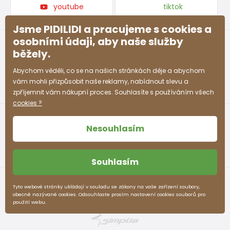
youtube
tiktok
Jsme PIDILIDI a pracujeme s cookies a
osobními údaji, aby naše služby
běžely.
Abychom věděli, co se na našich stránkách děje a abychom
vám mohli přizpůsobit naše reklamy, nabídnout slevu a
zpříjemnit vám nákupní proces. Souhlasíte s používáním všech
cookies ?
Nesouhlasím
Souhlasím
Obchodní podmínky
Ochrana osobních údajů
Tyto webové stránky ukládají v souladu se zákony na vaše zařízení soubory,
obecně nazývané cookies. Odsouhlaste prosím nastavení cookies souborů pro
pidilidi.cz © 2026. Webdesign
Litvanyi.sk
.
použití webu.
E-shop vytvořila