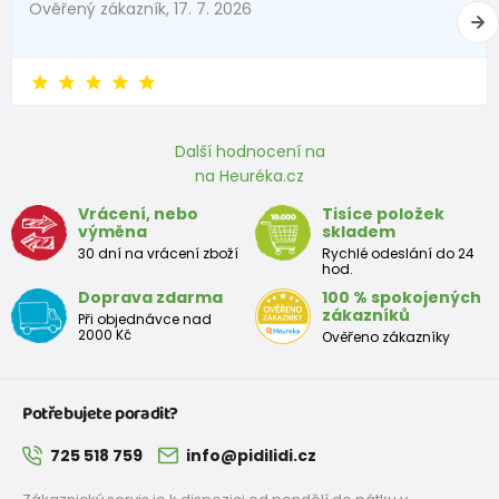
Ověřený zákazník, 17. 7. 2026
Další hodnocení na
na Heuréka.cz
Vrácení, nebo
Tisíce položek
výměna
skladem
30 dní na vrácení zboží
Rychlé odeslání do 24
hod.
Doprava zdarma
100 % spokojených
zákazníků
Při objednávce nad
2000 Kč
Ověřeno zákazníky
Potřebujete poradit?
725 518 759
info@pidilidi.cz