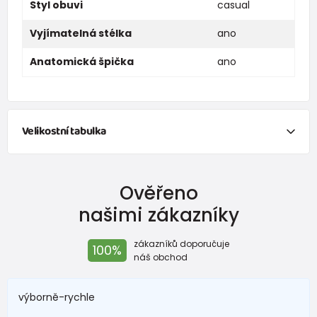
Styl obuvi
casual
Vyjímatelná stélka
ano
Anatomická špička
ano
Velikostní tabulka
Velikost
25
26
27
28
29
30
31
32
Ověřeno
Délka
našimi zákazníky
stélky
169
176
182
188
195
202
209
216
(mm)
zákazníků doporučuje
100%
náš obchod
výborně-rychle