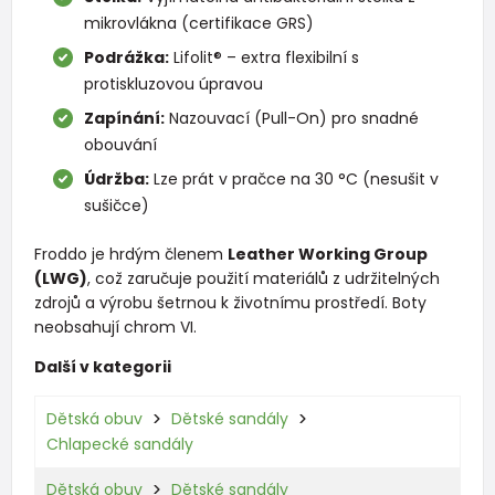
mikrovlákna (certifikace GRS)
Podrážka:
Lifolit® – extra flexibilní s
protiskluzovou úpravou
Zapínání:
Nazouvací (Pull-On) pro snadné
obouvání
Údržba:
Lze prát v pračce na 30 °C (nesušit v
sušičce)
Froddo je hrdým členem
Leather Working Group
(LWG)
, což zaručuje použití materiálů z udržitelných
zdrojů a výrobu šetrnou k životnímu prostředí. Boty
neobsahují chrom VI.
Další v kategorii
Dětská obuv
Dětské sandály
Chlapecké sandály
Dětská obuv
Dětské sandály