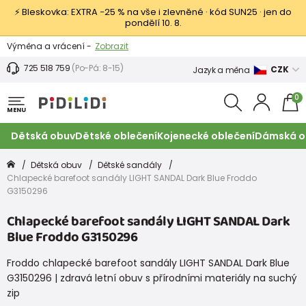
⚡ Bleskovka: EXTRA −25 % na vše i zlevněné · kód SUN25 · jen do
pondělí 10. 8.
Výměna a vrácení -
Zobrazit
Sleva 100 Kč na první nákup -
Podmínky
725 518 759
(Po-Pá: 8-15)
CZK
Jazyk a měna
0
MENU
Dětská obuv
Dětské oblečení
Kojenecké oblečení
Dámská o
Dětská obuv
Dětské sandály
Chlapecké barefoot sandály LIGHT SANDAL Dark Blue Froddo
G3150296
Chlapecké barefoot sandály LIGHT SANDAL Dark
Blue Froddo G3150296
Froddo chlapecké barefoot sandály LIGHT SANDAL Dark Blue
G3150296 | zdravá letní obuv s přírodními materiály na suchý
zip