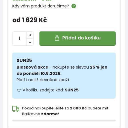
Kdy vám produkt doručíme?
od 1 629 Kč
+
Přidat do košíku
-
SUN25
Blesková akce
- nakupte se slevou
25 % jen
do pondělí 10.8.2026.
Platí i na již zlevněné zboží.
👉 V košíku zadejte kód:
SUN25
Pokud nakoupíte ještě za
2 000 Kč
budete mít
Balíkovna
zdarma!