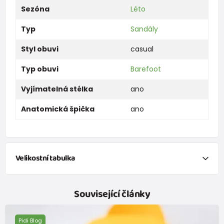
Sezóna
Léto
Typ
Sandály
Styl obuvi
casual
Typ obuvi
Barefoot
Vyjímatelná stélka
ano
Anatomická špička
ano
Velikostní tabulka
Tabulka velikostí dětských bot
Související články
(Doporučená délka chodidla = délka stélky - 12 mm)
Velikost
21
22
23
24
25
26
27
28
Pidi Blog