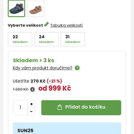
Vyberte velikost
Tabulka velikostí
22
24
31
Skladem
Skladem
Skladem
Skladem > 3 ks
Kdy vám produkt doručíme?
Ušetříte
270 Kč
(-21 %)
od 999 Kč
1 269 Kč
+
Přidat do košíku
-
SUN25