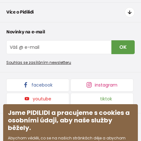
Jak nakupovat
Více o Pidilidi
Doprava a platba
Tabulka velikostí oblečení
Kontakt
Novinky na e-mail
Tabulka velikostí obuvi
O nás
Vrácení zboží a reklamace
Blog
OK
Reklamační řád
Velkoobchod PiDiLiDi
Nevyzvednutá objednávka na dobírku
Affiliate program
Souhlas se zasíláním newsletteru
Podmínky akce a slevové kódy
Dárkové poukazy
Kolekce zboží
facebook
instagram
youtube
tiktok
Jsme PIDILIDI a pracujeme s cookies a
osobními údaji, aby naše služby
běžely.
Abychom věděli, co se na našich stránkách děje a abychom