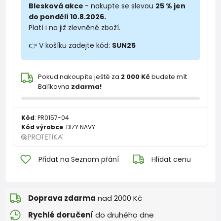
Blesková akce
- nakupte se slevou
25 % jen
do pondělí 10.8.2026.
Platí i na již zlevněné zboží.
👉 V košíku zadejte kód:
SUN25
Pokud nakoupíte ještě za
2 000 Kč
budete mít
Balíkovna
zdarma!
Kód
:
PR0157-04
Kód výrobce
:
DIZY NAVY
Přidat na Seznam přání
Hlídat cenu
Doprava zdarma
nad 2000 Kč
Rychlé doručení
do druhého dne