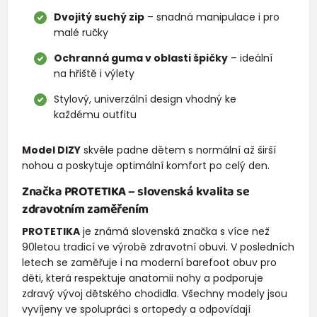
Dvojitý suchý zip
– snadná manipulace i pro
malé ručky
Ochranná guma v oblasti špičky
– ideální
na hřiště i výlety
Stylový, univerzální design vhodný ke
každému outfitu
Model DIZY
skvěle padne dětem s normální až širší
nohou a poskytuje optimální komfort po celý den.
Značka
PROTETIKA
– slovenská kvalita se
zdravotním zaměřením
PROTETIKA
je známá slovenská značka s více než
90letou tradicí ve výrobě zdravotní obuvi. V posledních
letech se zaměřuje i na moderní barefoot obuv pro
děti, která respektuje anatomii nohy a podporuje
zdravý vývoj dětského chodidla. Všechny modely jsou
vyvíjeny ve spolupráci s ortopedy a odpovídají