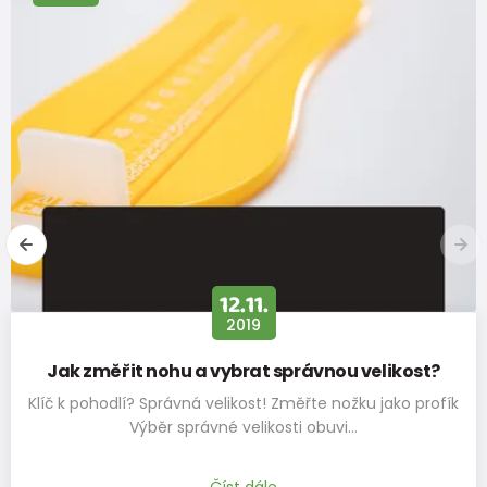
Délka stélky
135
140
150
155
163
168
175
185
(mm)
Doporučená
délka
123
128
138
143
151
156
163
173
chodidla
(mm)
Šířka stélky
60
60
60
62
63
65
65
70
(mm)
12.11.
2019
Jak změřit nohu a vybrat správnou velikost?
Klíč k pohodlí? Správná velikost! Změřte nožku jako profík
Výběr správné velikosti obuvi…
Číst dále