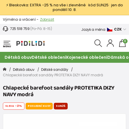
⚡ Bleskovka: EXTRA −25 % na vše i zlevněné · kód SUN25 · jen do
pondělí 10. 8.
Výměna a vrácení -
Zobrazit
Sleva 100 Kč na první nákup -
Podmínky
725 518 759
(Po-Pá: 8-15)
CZK
Jazyk a měna
0
MENU
Dětská obuv
Dětské oblečení
Kojenecké oblečení
Dámská o
Dětská obuv
Dětské sandály
Chlapecké barefoot sandály PROTETIKA DIZY NAVY modrá
Chlapecké barefoot sandály PROTETIKA DIZY
NAVY modrá
SLEVA
-21%
POSLEDNÍ KUSY
SUN25