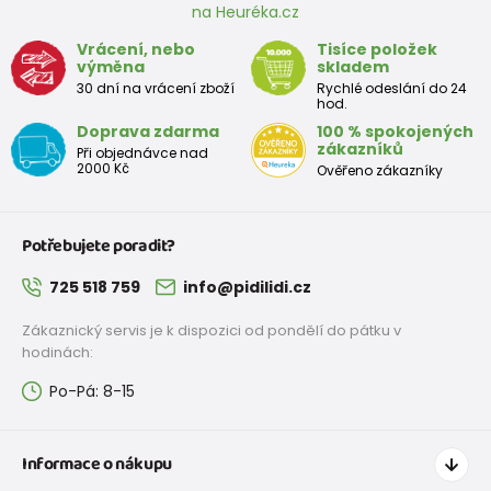
na Heuréka.cz
Vrácení, nebo
Tisíce položek
výměna
skladem
30 dní na vrácení zboží
Rychlé odeslání do 24
hod.
Doprava zdarma
100 % spokojených
zákazníků
Při objednávce nad
2000 Kč
Ověřeno zákazníky
Potřebujete poradit?
725 518 759
info@pidilidi.cz
Zákaznický servis je k dispozici od pondělí do pátku v
hodinách:
Po-Pá: 8-15
Informace o nákupu