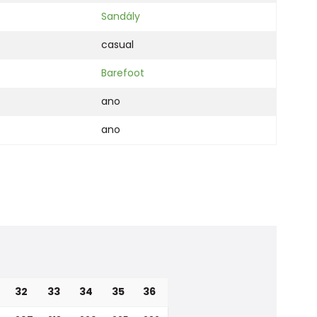
Sandály
casual
Barefoot
ano
ano
32
33
34
35
36