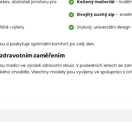
ešev, dostatek prostoru pro
Kožený materiál
– kvalit
Dvojitý suchý zip
– snadn
iště i výlety
Stylový, univerzální desig
ou a poskytuje optimální komfort po celý den.
e zdravotním zaměřením
u tradicí ve výrobě zdravotní obuvi. V posledních letech se zam
kého chodidla. Všechny modely jsou vyvíjeny ve spolupráci s or