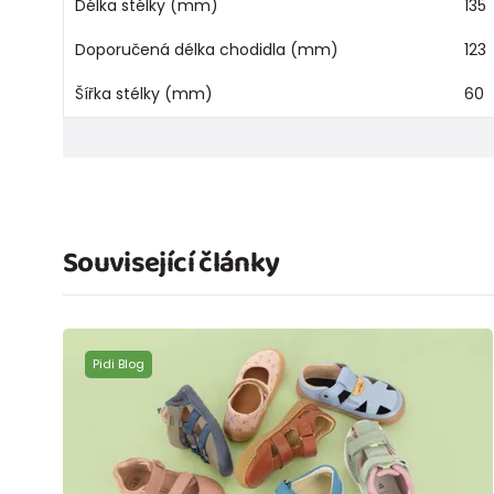
Délka stélky (mm)
135
Doporučená délka chodidla (mm)
123
Šířka stélky (mm)
60
Související články
Pidi Blog