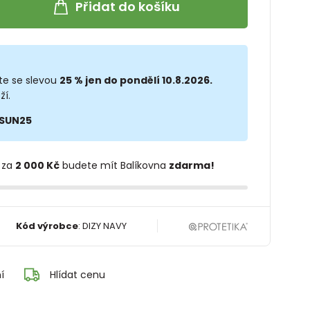
Přidat do košíku
te se slevou
25 % jen do pondělí 10.8.2026.
ží.
SUN25
 za
2 000 Kč
budete mít Balíkovna
zdarma!
Kód výrobce
:
DIZY NAVY
í
Hlídat cenu