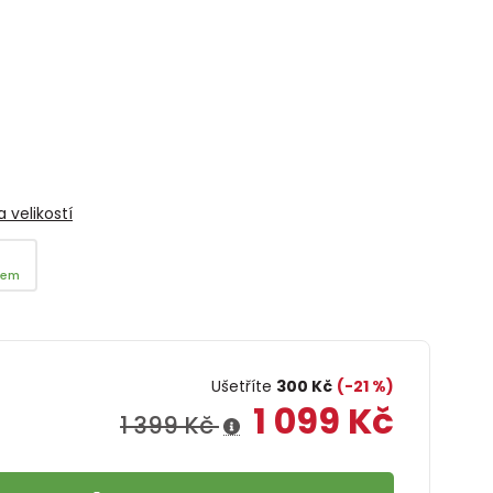
 velikostí
dem
Ušetříte
300 Kč
(-21 %)
1 099 Kč
1 399 Kč