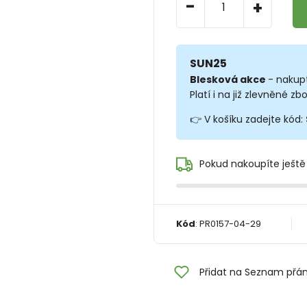
-
+
SUN25
Blesková akce
- nakup
Platí i na již zlevněné zbo
👉 V košíku zadejte kód:
Pokud nakoupíte ještě
Kód
:
PR0157-04-29
Přidat na Seznam přán