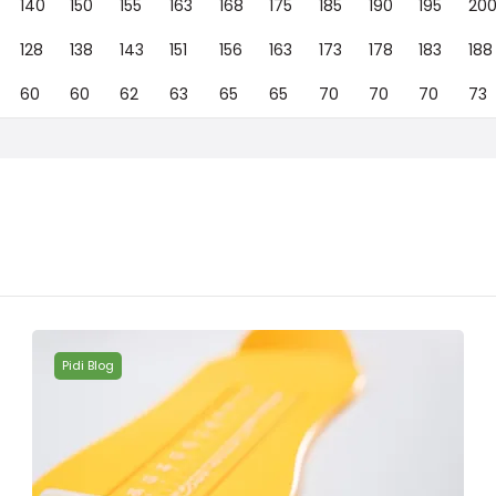
140
150
155
163
168
175
185
190
195
20
128
138
143
151
156
163
173
178
183
188
60
60
62
63
65
65
70
70
70
73
Pidi Blog