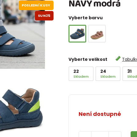
NAVY modrá
POSLEDNÍ KUSY
SUN25
Vyberte barvu
Vyberte velikost
Tabulka
22
24
31
Skladem
Skladem
Skla
Není dostupné