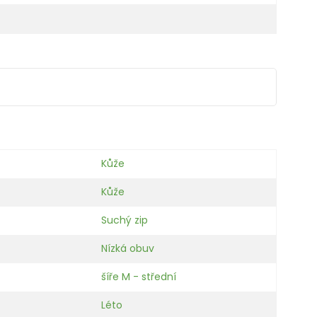
Kůže
Kůže
Suchý zip
Nízká obuv
šíře M - střední
Léto