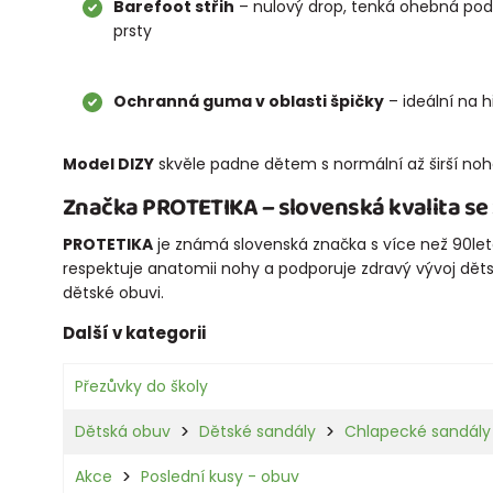
Barefoot střih
– nulový drop, tenká ohebná pod
prsty
Ochranná guma v oblasti špičky
– ideální na hř
Model DIZY
skvěle padne dětem s normální až širší noh
Značka
PROTETIKA
– slovenská kvalita s
PROTETIKA
je známá slovenská značka s více než 90leto
respektuje anatomii nohy a podporuje zdravý vývoj děts
dětské obuvi.
Další v kategorii
Přezůvky do školy
Dětská obuv
Dětské sandály
Chlapecké sandály
Akce
Poslední kusy - obuv