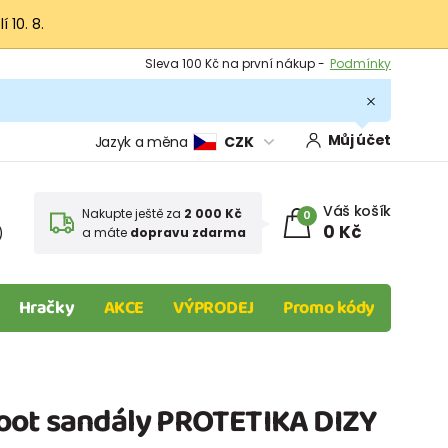
 10. 8.
Výměna a vrácení -
Zobrazit
Sleva 100 Kč na první nákup -
Podmínky
.
Můj účet
Jazyk a měna
CZK
Váš košík
Nakupte ještě za
2 000 Kč
0
0 Kč
)
a máte
dopravu zdarma
Hračky
AKCE
VÝPRODEJ
Promo kódy
oot sandály PROTETIKA DIZY