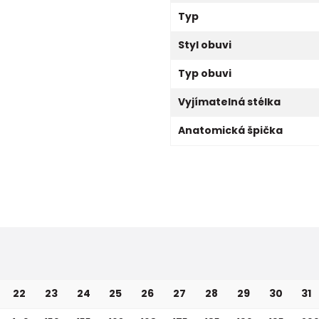
Typ
Styl obuvi
Typ obuvi
Vyjímatelná stélka
Anatomická špička
22
23
24
25
26
27
28
29
30
31