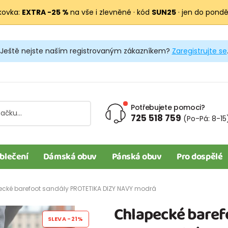
kovka:
EXTRA −25 %
na vše i zlevněné · kód
SUN25
· jen do pondělí
Ještě nejste naším registrovaným zákazníkem?
Zaregistrujte se
Potřebujete pomoci?
725 518 759
(Po-Pá: 8-15
blečení
Dámská obuv
Pánská obuv
Pro dospělé
cké barefoot sandály PROTETIKA DIZY NAVY modrá
Chlapecké baref
SLEVA
-21%