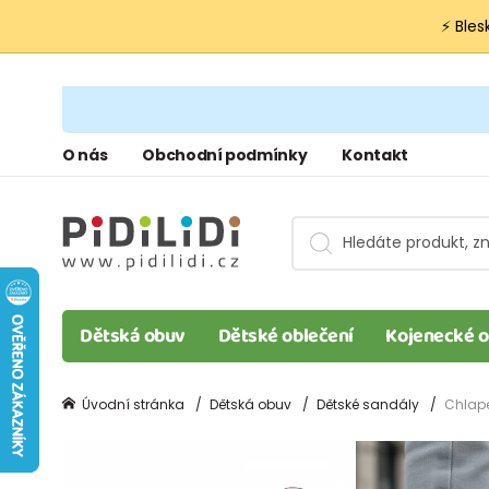
⚡ Bles
O nás
Obchodní podmínky
Kontakt
Dětská obuv
Dětské oblečení
Kojenecké o
Úvodní stránka
Dětská obuv
Dětské sandály
Chlape