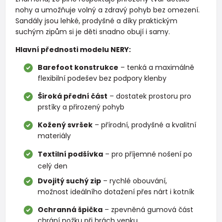
nohy a umožňuje volný a zdravý pohyb bez omezení.
Sandály jsou lehké, prodyšné a díky praktickým
suchým zipům si je děti snadno obují i samy.
Hlavní přednosti modelu NERY:
Barefoot konstrukce
– tenká a maximálně
flexibilní podešev bez podpory klenby
Široká přední část
– dostatek prostoru pro
prstíky a přirozený pohyb
Kožený svršek
– přírodní, prodyšné a kvalitní
materiály
Textilní podšívka
– pro příjemné nošení po
celý den
Dvojitý suchý zip
– rychlé obouvání,
možnost ideálního dotažení přes nárt i kotník
Ochranná špička
– zpevněná gumová část
chrání nožku při hrách venku