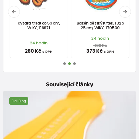
,
Kytara trsátko 59 cm,
Bazén dětský Krtek, 102 x
WIKY, 116971
25 cm, WIKY, 170500
24 hodin
24 hodin
439 Kč
280 Kč
373 Kč
s DPH
s DPH
Související články
Pidi Blog