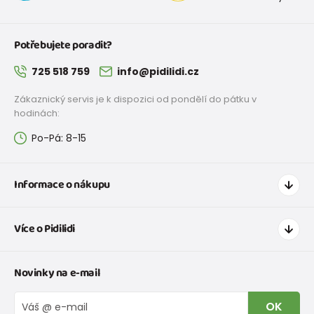
Potřebujete poradit?
725 518 759
info@pidilidi.cz
Zákaznický servis je k dispozici od pondělí do pátku v
hodinách:
Po-Pá: 8-15
Informace o nákupu
Jak nakupovat
Více o Pidilidi
Doprava a platba
Tabulka velikostí oblečení
Kontakt
Novinky na e-mail
Tabulka velikostí obuvi
O nás
Vrácení zboží a reklamace
Blog
OK
Reklamační řád