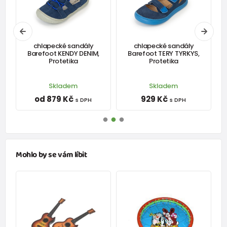
Doporučená
délka
123
128
138
143
151
156
163
173
chodidla
(mm)
chlapecké sandály
chlapecké sandály
Barefoot KENDY DENIM,
Barefoot TERY TYRKYS,
Protetika
Protetika
Šířka stélky
60
60
60
62
63
65
65
70
(mm)
Skladem
Skladem
od 879 Kč
929 Kč
s DPH
s DPH
Mohlo by se vám líbit