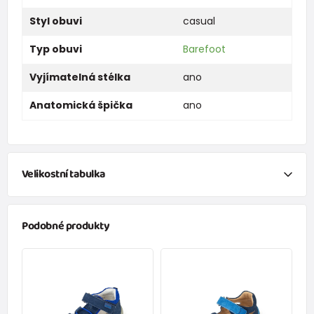
Styl obuvi
casual
Typ obuvi
Barefoot
Vyjímatelná stélka
ano
Anatomická špička
ano
Velikostní tabulka
Tabulka velikostí dětských bot
Podobné produkty
(Doporučená délka chodidla = délka stélky - 12 mm)
Velikost
21
22
23
24
25
26
27
28
Délka stélky
135
140
150
155
163
168
175
185
(mm)