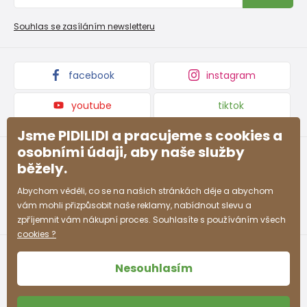
Velkoobchod PiDiLiDi
Nevyzvednutá objednávka na dobírku
Affiliate program
Souhlas se zasíláním newsletteru
Podmínky akce a slevové kódy
Dárkové poukazy
Kolekce zboží
facebook
instagram
youtube
tiktok
Jsme PIDILIDI a pracujeme s cookies a
osobními údaji, aby naše služby
běžely.
Abychom věděli, co se na našich stránkách děje a abychom
vám mohli přizpůsobit naše reklamy, nabídnout slevu a
zpříjemnit vám nákupní proces. Souhlasíte s používáním všech
cookies ?
Nesouhlasím