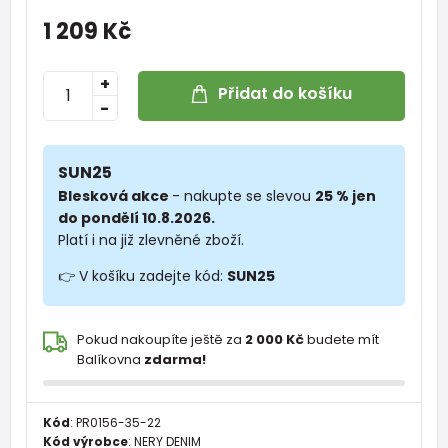
1 209 Kč
+
Přidat do košíku
-
SUN25
Blesková akce
- nakupte se slevou
25 % jen
do pondělí 10.8.2026.
Platí i na již zlevněné zboží.
👉 V košíku zadejte kód:
SUN25
Pokud nakoupíte ještě za
2 000 Kč
budete mít
Balíkovna
zdarma!
Kód
:
PR0156-35-22
Kód výrobce
:
NERY DENIM