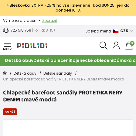
⚡ Bleskovka: EXTRA −25 % na vše i zlevněné · kód SUN25 · jen do
pondělí 10. 8.
Výměna a vrácení -
Zobrazit
Sleva 100 Kč na první nákup -
Podmínky
725 518 759
(Po-Pá: 8-15)
CZK
Jazyk a měna
0
MENU
Dětská obuv
Dětské oblečení
Kojenecké oblečení
Dámská o
Dětská obuv
Dětské sandály
Chlapecké barefoot sandály PROTETIKA NERY DENIM tmavě modrá
Chlapecké barefoot sandály PROTETIKA NERY
DENIM tmavě modrá
SUN25