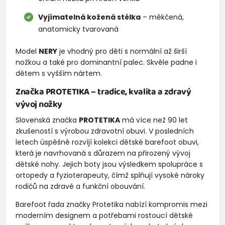
Vyjímatelná kožená stélka
– měkčená,
anatomicky tvarovaná
Model
NERY
je vhodný pro děti s normální až širší
nožkou a také pro dominantní palec. Skvěle padne i
dětem s vyšším nártem.
Značka
PROTETIKA
– tradice, kvalita a zdravý
vývoj nožky
Slovenská značka
PROTETIKA
má více než 90 let
zkušeností s výrobou zdravotní obuvi. V posledních
letech úspěšně rozvíjí kolekci dětské barefoot obuvi,
která je navrhovaná s důrazem na přirozený vývoj
dětské nohy. Jejich boty jsou výsledkem spolupráce s
ortopedy a fyzioterapeuty, čímž splňují vysoké nároky
rodičů na zdravé a funkční obouvání.
Barefoot řada značky Protetika nabízí kompromis mezi
moderním designem a potřebami rostoucí dětské