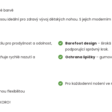
ré barvě
 jsou ideální pro zdravý vývoj dětských nohou. S jejich moderním
tilu pro prodyšnost a odolnost,
Barefoot design
– široká 
podporující správný krok.
ňuje rychlé nazutí a
Ochrana špičky
– gumová 
Pro každodenní nošení ve
ou flexibilitou
 KORO!