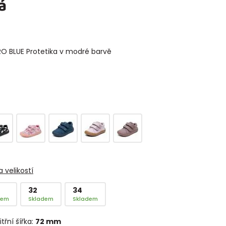
á
O BLUE Protetika v modré barvě
 velikostí
32
34
dem
Skladem
Skladem
itřní šířka:
72 mm