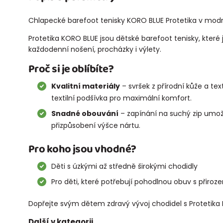
Chlapecké barefoot tenisky KORO BLUE Protetika v mod
Protetika KORO BLUE jsou dětské barefoot tenisky, které
každodenní nošení, procházky i výlety.
Proč si je oblíbíte?
Kvalitní materiály
– svršek z přírodní kůže a tex
textilní podšívka pro maximální komfort.
Snadné obouvání
– zapínání na suchý zip umož
přizpůsobení výšce nártu.
Pro koho jsou vhodné?
Děti s úzkými až středně širokými chodidly
Pro děti, které potřebují pohodlnou obuv s přirozen
Dopřejte svým dětem zdravý vývoj chodidel s Protetika
Další v kategorii