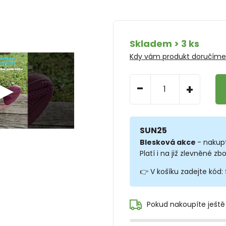
Skladem > 3 ks
Kdy vám produkt doručím
-
+
SUN25
Blesková akce
- nakup
Platí i na již zlevněné zbo
👉 V košíku zadejte kód:
Pokud nakoupíte ještě