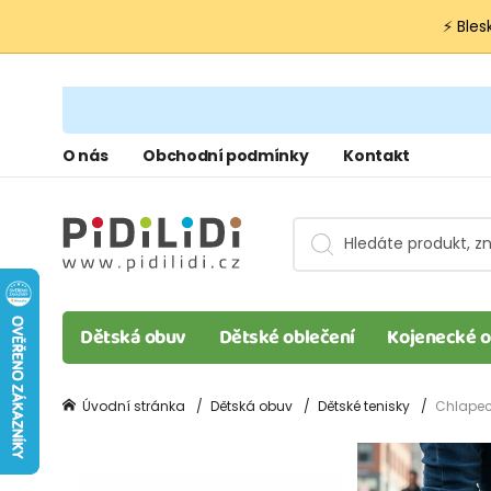
⚡ Bles
O nás
Obchodní podmínky
Kontakt
Dětská obuv
Dětské oblečení
Kojenecké o
Úvodní stránka
Dětská obuv
Dětské tenisky
Chlapeck