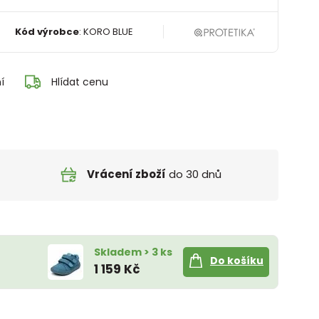
Kód výrobce
:
KORO BLUE
í
Hlídat cenu
Vrácení zboží
do 30 dnů
Skladem > 3 ks
Do košíku
1 159 Kč