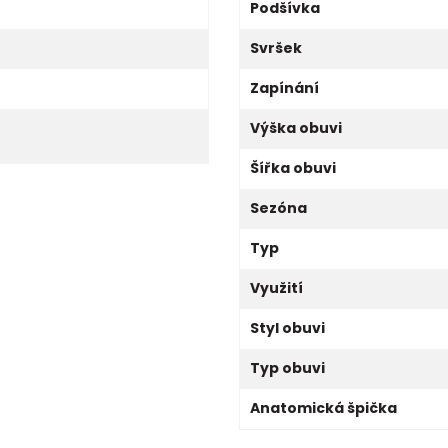
Podšívka
Svršek
Zapínání
Výška obuvi
Šířka obuvi
Sezóna
Typ
Využití
Styl obuvi
Typ obuvi
Anatomická špička