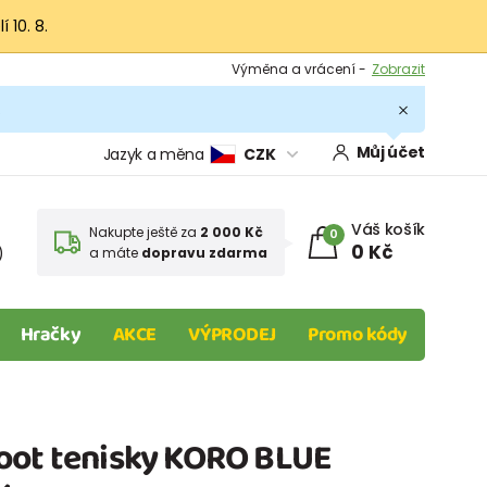
 10. 8.
Výměna a vrácení -
Zobrazit
Sleva 100 Kč na první nákup -
Podmínky
.
Můj účet
Jazyk a měna
CZK
Váš košík
Nakupte ještě za
2 000 Kč
0
0 Kč
)
a máte
dopravu zdarma
Hračky
AKCE
VÝPRODEJ
Promo kódy
oot tenisky KORO BLUE