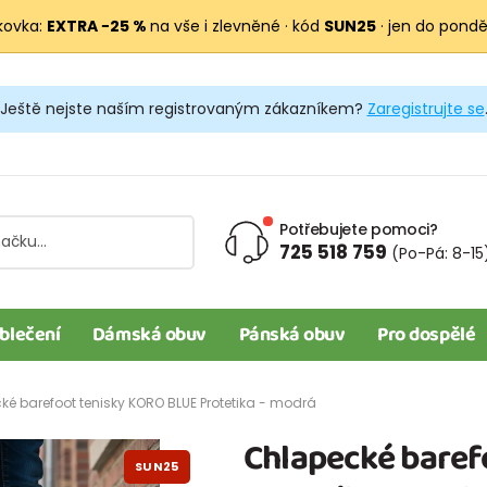
kovka:
EXTRA −25 %
na vše i zlevněné · kód
SUN25
· jen do pondělí
Ještě nejste naším registrovaným zákazníkem?
Zaregistrujte se
Potřebujete pomoci?
725 518 759
(Po-Pá: 8-15
blečení
Dámská obuv
Pánská obuv
Pro dospělé
é barefoot tenisky KORO BLUE Protetika - modrá
Chlapecké baref
SUN25