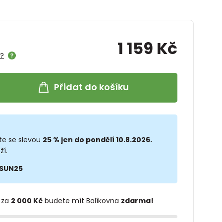
1 159 Kč
e?
Přidat do košíku
te se slevou
25 % jen do pondělí 10.8.2026.
ží.
SUN25
 za
2 000 Kč
budete mít Balíkovna
zdarma!