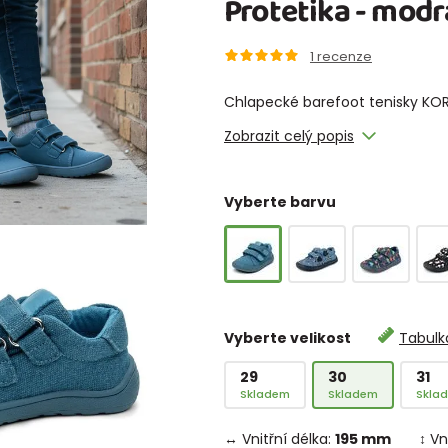
Protetika - modr
1
recenze
Chlapecké barefoot tenisky KOR
Zobrazit celý popis
Vyberte barvu
Vyberte velikost
Tabulka
29
30
31
Skladem
Skladem
Skla
↔ Vnitřní délka:
195 mm
↕ Vn