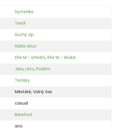
Syntetika
Textil
Suchý zip
Nízká obuv
šíře M - střední
,
šíře W - široká
Jaro
,
Léto
,
Podzim
Tenisky
Městské
,
Volný čas
casual
Barefoot
ano