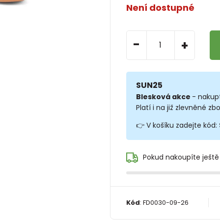
Není dostupné
-
+
SUN25
Blesková akce
- nakup
Platí i na již zlevněné zbo
👉 V košíku zadejte kód:
Pokud nakoupíte ještě
Kód
:
FD0030-09-26