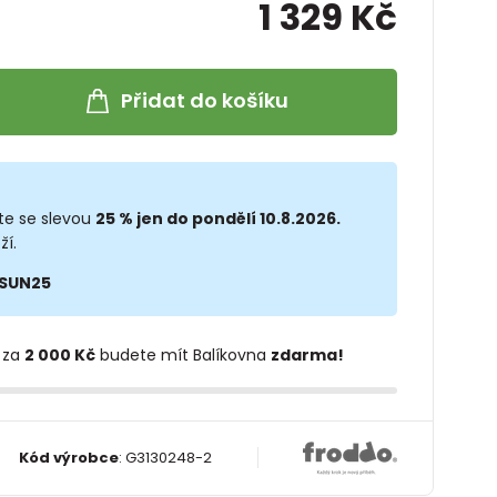
1 329 Kč
Přidat do košíku
te se slevou
25 % jen do pondělí 10.8.2026.
ží.
SUN25
 za
2 000 Kč
budete mít Balíkovna
zdarma!
Kód výrobce
:
G3130248-2