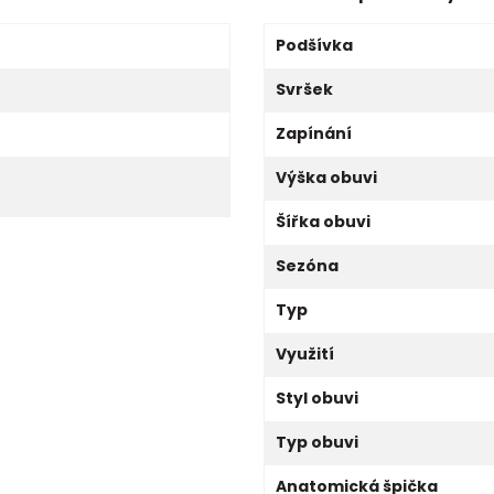
o
Podšívka
Svršek
Zapínání
Výška obuvi
Šířka obuvi
Sezóna
Typ
Využití
Styl obuvi
Typ obuvi
Anatomická špička