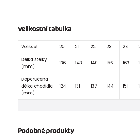
Velikostní tabulka
Velikost
20
21
22
23
24
Délka stélky
136
143
149
156
163
(mm)
Doporučená
délka chodidla
124
131
137
144
151
(mm)
Podobné produkty