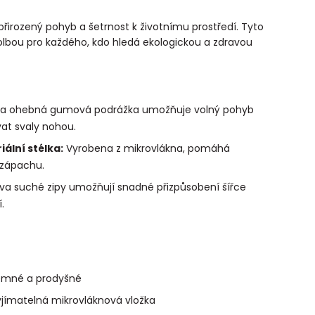
 přirozený pohyb a šetrnost k životnímu prostředí. Tyto
volbou pro každého, kdo hledá ekologickou a zdravou
ra ohebná gumová podrážka umožňuje volný pohyb
at svaly nohou.
ální stélka:
Vyrobena z mikrovlákna, pomáhá
 zápachu.
a suché zipy umožňují snadné přizpůsobení šířce
.
jemné a prodyšné
vyjímatelná mikrovláknová vložka