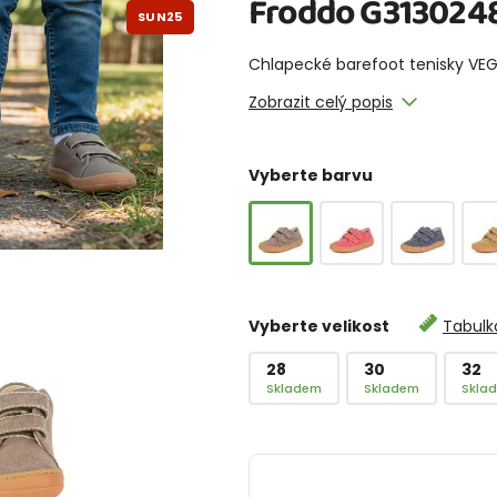
Froddo G3130248
SUN25
Chlapecké barefoot tenisky VE
Zobrazit celý popis
Vyberte barvu
Vyberte velikost
Tabulka
28
30
32
Skladem
Skladem
Skla