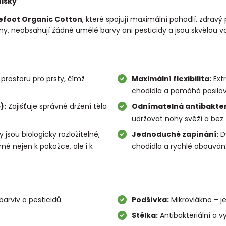
isky
efoot Organic Cotton
, které spojují maximální pohodlí, zdravý
ny, neobsahují žádné umělé barvy ani pesticidy a jsou skvělou 
prostoru pro prsty, čímž
Maximální flexibilita:
Ext
chodidla a pomáhá posilov
):
Zajišťuje správné držení těla
Odnímatelná antibakteri
udržovat nohy svěží a bez
 jsou biologicky rozložitelné,
Jednoduché zapínání:
Dv
rné nejen k pokožce, ale i k
chodidla a rychlé obouvání
barviv a pesticidů
Podšívka:
Mikrovlákno – 
Stélka:
Antibakteriální a 