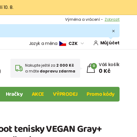
 10. 8.
Výměna a vrácení -
Zobrazit
Sleva 100 Kč na první nákup -
Podmínky
.
Můj účet
Jazyk a měna
CZK
Váš košík
Nakupte ještě za
2 000 Kč
0
0 Kč
)
a máte
dopravu zdarma
Hračky
AKCE
VÝPRODEJ
Promo kódy
oot tenisky VEGAN Gray+