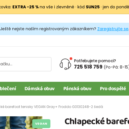
kovka:
EXTRA −25 %
na vše i zlevněné · kód
SUN25
· jen do pondělí
Ještě nejste naším registrovaným zákazníkem?
Zaregistrujte se
Potřebujete pomoci?
725 518 759
(Po-Pá: 8-15
blečení
Dámská obuv
Pánská obuv
Pro dospělé
ké barefoot tenisky VEGAN Gray+ Froddo G3130248-2 šedá
Chlapecké baref
VEGAN