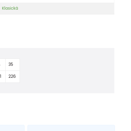
Klasická
4
35
1
226