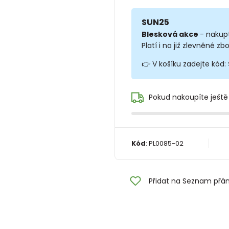
SUN25
Blesková akce
- nakup
Platí i na již zlevněné zbo
👉 V košíku zadejte kód:
Pokud nakoupíte ještě
Kód
:
PL0085-02
Přidat na Seznam přán