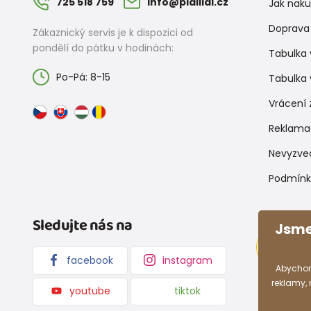
725 518 759
info@pidilidi.cz
Jak nak
Doprava 
Zákaznický servis je k dispozici od
pondělí do pátku v hodinách:
Tabulka 
Po-Pá: 8-15
Tabulka 
Vrácení 
Reklama
Nevyzve
Podmínk
Sledujte nás na
Jsme
facebook
instagram
Abychom
reklamy,
youtube
tiktok