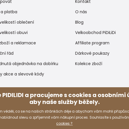
upovat
Kontakt
a platba
O nás
velikostí oblečení
Blog
velikostí obuvi
Velkoobchod PiDiLiDi
zboží a reklamace
Affiliate program
ční řád
Dárkové poukazy
dnutá objednávka na dobírku
Kolekce zboží
y akce a slevové kódy
Způsoby platby
 PIDILIDI a pracujeme s cookies a osobními ú
aby naše služby běžely.
 věděli, co se na našich stránkách děje a abychom vám mohli přizpůso
 nabídnout slevu a zpříjemnit vám nákupní proces. Souhlasíte s používá
cookies ?