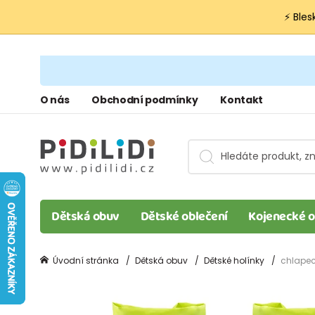
⚡ Bles
O nás
Obchodní podmínky
Kontakt
Dětská obuv
Dětské oblečení
Kojenecké o
Úvodní stránka
Dětská obuv
Dětské holínky
chlapeck