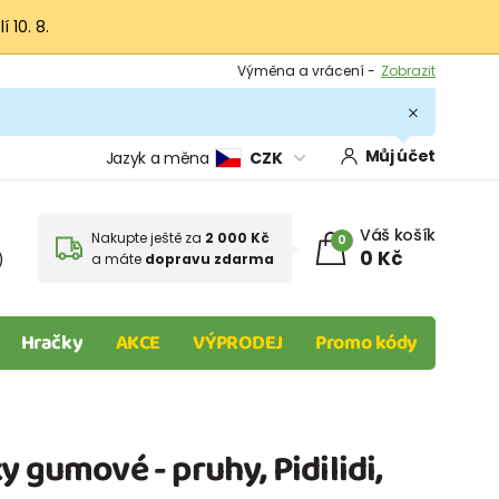
 10. 8.
Výměna a vrácení -
Zobrazit
Sleva 100 Kč na první nákup -
Podmínky
.
Můj účet
Jazyk a měna
CZK
Váš košík
Nakupte ještě za
2 000 Kč
0
0 Kč
)
a máte
dopravu zdarma
Hračky
AKCE
VÝPRODEJ
Promo kódy
y gumové - pruhy, Pidilidi,