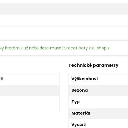
íky kterému už nebudete muset vracet boty z e-shopu
Technické parametry
di
Výška obuvi
Sezóna
Typ
Materiál
Využití