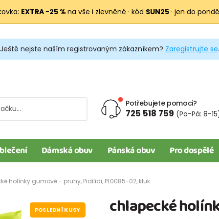
kovka:
EXTRA −25 %
na vše i zlevněné · kód
SUN25
· jen do pondělí
Ještě nejste naším registrovaným zákazníkem?
Zaregistrujte se
Potřebujete pomoci?
725 518 759
(Po-Pá: 8-15
blečení
Dámská obuv
Pánská obuv
Pro dospělé
é holínky gumové - pruhy, Pidilidi, PL0085-02, kluk
chlapecké holínk
POSLEDNÍ KUSY