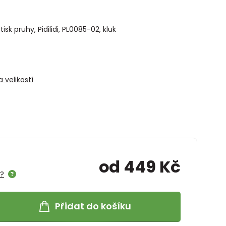
k pruhy, Pidilidi, PL0085-02, kluk
 velikostí
od 449 Kč
e?
Přidat do košíku