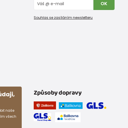
OK
Souhlas se zasíláním newsletteru
Způsoby dopravy
daji,
bit naše
ním všech