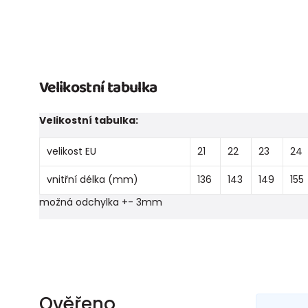
Velikostní tabulka
Velikostní tabulka:
velikost EU
21
22
23
24
vnitřní délka (mm)
136
143
149
155
možná odchylka +- 3mm
Ověřeno