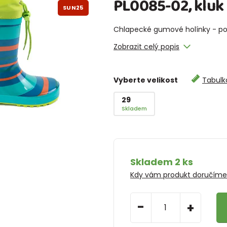
PL0085-02, kluk
SUN25
Chlapecké gumové holínky - potis
Zobrazit celý popis
Vyberte velikost
Tabulka
29
Skladem
Skladem 2 ks
Kdy vám produkt doručím
-
+