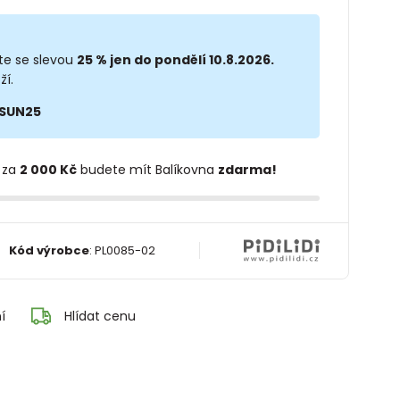
te se slevou
25 % jen do pondělí 10.8.2026.
ží.
SUN25
 za
2 000 Kč
budete mít Balíkovna
zdarma!
Kód výrobce
:
PL0085-02
í
Hlídat cenu