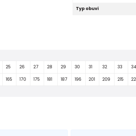
Typ obuvi
25
26
27
28
29
30
31
32
33
3
165
170
175
181
187
196
201
209
215
22