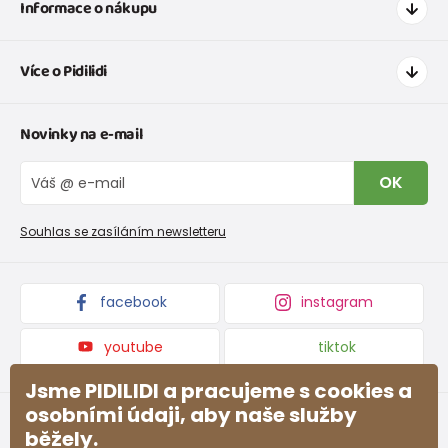
Informace o nákupu
Jak nakupovat
Více o Pidilidi
Doprava a platba
Tabulka velikostí oblečení
Kontakt
Novinky na e-mail
Tabulka velikostí obuvi
O nás
Vrácení zboží a reklamace
Blog
OK
Reklamační řád
Velkoobchod PiDiLiDi
Nevyzvednutá objednávka na dobírku
Affiliate program
Souhlas se zasíláním newsletteru
Podmínky akce a slevové kódy
Dárkové poukazy
Kolekce zboží
facebook
instagram
youtube
tiktok
Jsme PIDILIDI a pracujeme s cookies a
osobními údaji, aby naše služby
běžely.