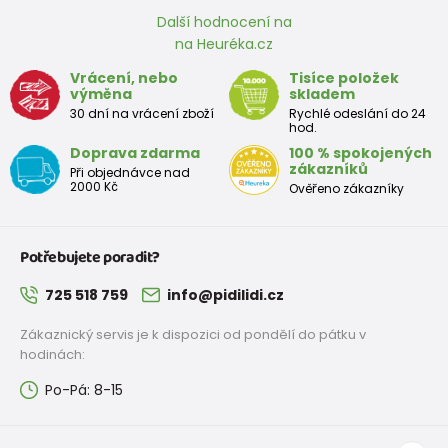
Další hodnocení na
na Heuréka.cz
Vrácení, nebo
Tisíce položek
výměna
skladem
30 dní na vrácení zboží
Rychlé odeslání do 24
hod.
Doprava zdarma
100 % spokojených
zákazníků
Při objednávce nad
2000 Kč
Ověřeno zákazníky
Potřebujete poradit?
725 518 759
info@pidilidi.cz
Zákaznický servis je k dispozici od pondělí do pátku v
hodinách:
Po-Pá: 8-15