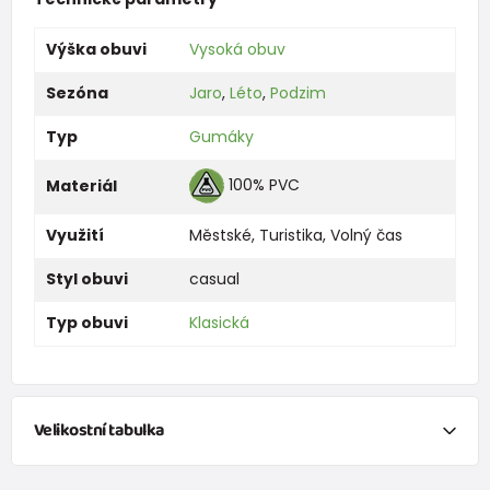
Výška obuvi
Vysoká obuv
Sezóna
Jaro
,
Léto
,
Podzim
Typ
Gumáky
100% PVC
Materiál
Využití
Městské
,
Turistika
,
Volný čas
Styl obuvi
casual
Typ obuvi
Klasická
Velikostní tabulka
velikostní tabulka: