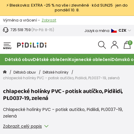
⚡ Bleskovka: EXTRA −25 % na vše i zlevněné · kód SUN25 · jen do
pondělí 10. 8.
Výměna a vrácení -
Zobrazit
Sleva 100 Kč na první nákup -
Podmínky
725 518 759
(Po-Pá: 8-15)
CZK
Jazyk a měna
0
MENU
Dětská obuv
Dětské oblečení
Kojenecké oblečení
Dámská o
Dětská obuv
Dětské holínky
chlapecké holínky PVC - potisk autíčko, Pidilidi, PL0037-19, zelená
chlapecké holínky PVC - potisk autíčko, Pidilidi,
PL0037-19, zelená
Chlapecké holínky PVC - potisk autíčko, Pidilidi, PL0037-19,
zelená
Zobrazit celý popis