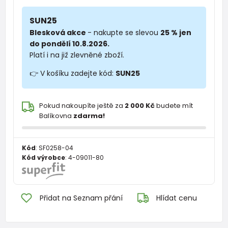
SUN25
Blesková akce
- nakupte se slevou
25 % jen
do pondělí 10.8.2026.
Platí i na již zlevněné zboží.
👉 V košíku zadejte kód:
SUN25
Pokud nakoupíte ještě za
2 000 Kč
budete mít
Balíkovna
zdarma!
Kód
:
SF0258-04
Kód výrobce
:
4-09011-80
Přidat na Seznam přání
Hlídat cenu