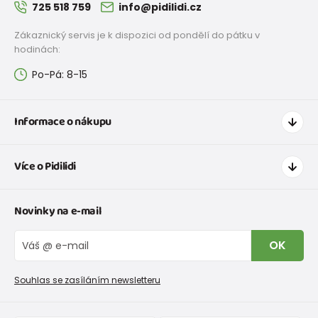
725 518 759
info@pidilidi.cz
Zákaznický servis je k dispozici od pondělí do pátku v
hodinách:
Po-Pá: 8-15
Informace o nákupu
Jak nakupovat
Více o Pidilidi
Doprava a platba
Tabulka velikostí oblečení
Kontakt
Novinky na e-mail
Tabulka velikostí obuvi
O nás
Vrácení zboží a reklamace
Blog
OK
Reklamační řád
Velkoobchod PiDiLiDi
Nevyzvednutá objednávka na dobírku
Affiliate program
Souhlas se zasíláním newsletteru
Podmínky akce a slevové kódy
Dárkové poukazy
Kolekce zboží