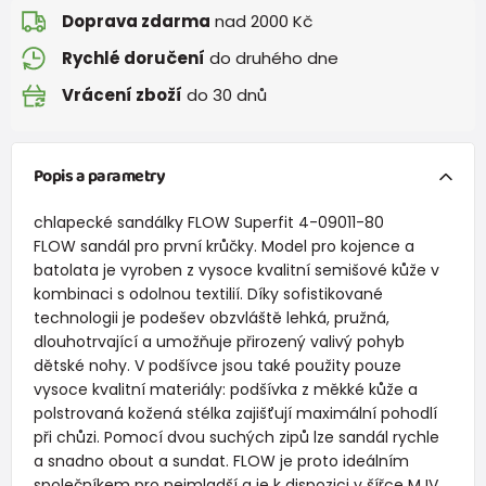
Doprava zdarma
nad 2000 Kč
Rychlé doručení
do druhého dne
Vrácení zboží
do 30 dnů
Popis a parametry
chlapecké sandálky FLOW Superfit 4-09011-80
FLOW sandál pro první krůčky. Model pro kojence a
batolata je vyroben z vysoce kvalitní semišové kůže v
kombinaci s odolnou textilií. Díky sofistikované
technologii je podešev obzvláště lehká, pružná,
dlouhotrvající a umožňuje přirozený valivý pohyb
dětské nohy. V podšívce jsou také použity pouze
vysoce kvalitní materiály: podšívka z měkké kůže a
polstrovaná kožená stélka zajišťují maximální pohodlí
při chůzi. Pomocí dvou suchých zipů lze sandál rychle
a snadno obout a sundat. FLOW je proto ideálním
společníkem pro nejmladší a je k dispozici v šířce M IV.