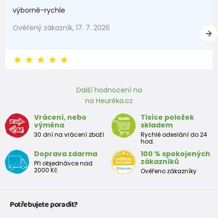
s DPH
EU
Skladem
výborně-rychle
Rozměr
Ověřený zákazník, 17. 7. 2026
veselé ponožky FUNNY chlapecké - 3pack, Pidilidi, PD0133, Kluk
stélky v
225
231
237
243
249
255
261
267
mm
229 Kč
od 139 Kč
s DPH
Skladem
Další hodnocení na
na Heuréka.cz
Vrácení, nebo
Tisíce položek
výměna
skladem
30 dní na vrácení zboží
Rychlé odeslání do 24
hod.
Doprava zdarma
100 % spokojených
zákazníků
Při objednávce nad
2000 Kč
Ověřeno zákazníky
Potřebujete poradit?