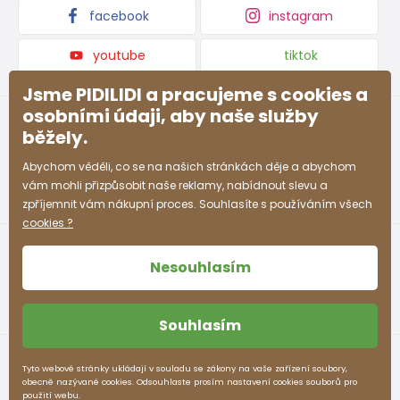
facebook
instagram
youtube
tiktok
Jsme PIDILIDI a pracujeme s cookies a
osobními údaji, aby naše služby
běžely.
Abychom věděli, co se na našich stránkách děje a abychom
vám mohli přizpůsobit naše reklamy, nabídnout slevu a
zpříjemnit vám nákupní proces. Souhlasíte s používáním všech
cookies ?
Nesouhlasím
Souhlasím
Obchodní podmínky
Ochrana osobních údajů
Tyto webové stránky ukládají v souladu se zákony na vaše zařízení soubory,
obecně nazývané cookies. Odsouhlaste prosím nastavení cookies souborů pro
pidilidi.cz © 2026. Webdesign
Litvanyi.sk
.
použití webu.