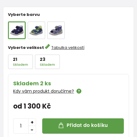
Vyberte barvu
Vyberte velikost
Tabulka velikostí
21
23
Skladem
Skladem
Skladem 2 ks
Kdy vám produkt doručíme?
od 1 300 Kč
+
Přidat do košíku
-