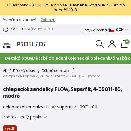
⚡ Bleskovka: EXTRA −25 % na vše i zlevněné · kód SUN25 · jen do
pondělí 10. 8.
Výměna a vrácení -
Zobrazit
Sleva 100 Kč na první nákup -
Podmínky
725 518 759
(Po-Pá: 8-15)
CZK
Jazyk a měna
0
MENU
Dětská obuv
Dětské oblečení
Kojenecké oblečení
Dámská o
Dětská obuv
Dětské sandály
chlapecké sandálky FLOW, Superfit, 4-09011-80, modrá
chlapecké sandálky FLOW, Superfit, 4-09011-80,
modrá
chlapecké sandálky FLOW Superfit 4-09011-80
Zobrazit celý popis
SUN25