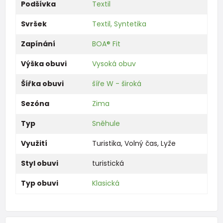
Podšívka
Textil
Svršek
Textil, Syntetika
Zapínání
BOA® Fit
Výška obuvi
Vysoká obuv
Šířka obuvi
šíře W - široká
Sezóna
Zima
Typ
Sněhule
Využití
Turistika
,
Volný čas
,
Lyže
Styl obuvi
turistická
Typ obuvi
Klasická