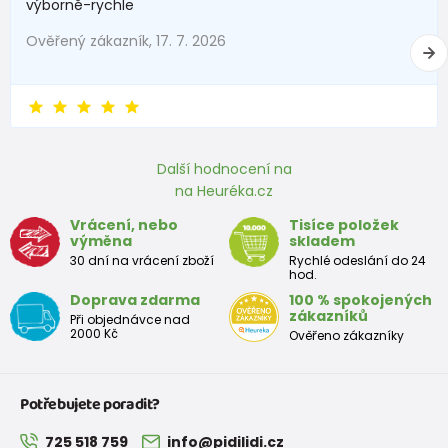
Velikost
výborně-rychle
26
27
28
29
30
31
32
33
EU
Ověřený zákazník, 17. 7. 2026
Rozměr
stélky v
170
176
183
189
195
201
207
213
2
mm
Další hodnocení na
Boty pro školáka (teenager)
na Heuréka.cz
Velikost
Vrácení, nebo
Tisíce položek
35
36
37
38
39
40
41
42
výměna
skladem
EU
30 dní na vrácení zboží
Rychlé odeslání do 24
hod.
Rozměr
Doprava zdarma
100 % spokojených
stélky v
225
231
237
243
249
255
261
267
zákazníků
Při objednávce nad
mm
2000 Kč
Ověřeno zákazníky
Potřebujete poradit?
725 518 759
info@pidilidi.cz