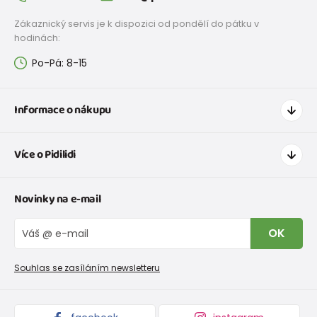
Zákaznický servis je k dispozici od pondělí do pátku v
hodinách:
Po-Pá: 8-15
Informace o nákupu
Jak nakupovat
Více o Pidilidi
Doprava a platba
Tabulka velikostí oblečení
Kontakt
Novinky na e-mail
Tabulka velikostí obuvi
O nás
Vrácení zboží a reklamace
Blog
OK
Reklamační řád
Velkoobchod PiDiLiDi
Nevyzvednutá objednávka na dobírku
Affiliate program
Souhlas se zasíláním newsletteru
Podmínky akce a slevové kódy
Dárkové poukazy
Kolekce zboží