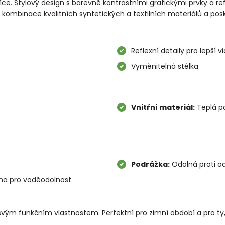
e. Stylový design s barevně kontrastními grafickými prvky a ref
 kombinace kvalitních syntetických a textilních materiálů a posky
Reflexní detaily pro lepší vi
Vyměnitelná stélka
Vnitřní materiál:
Teplá p
Podrážka:
Odolná proti od
a pro voděodolnost
 svým funkčním vlastnostem. Perfektní pro zimní období a pro ty,