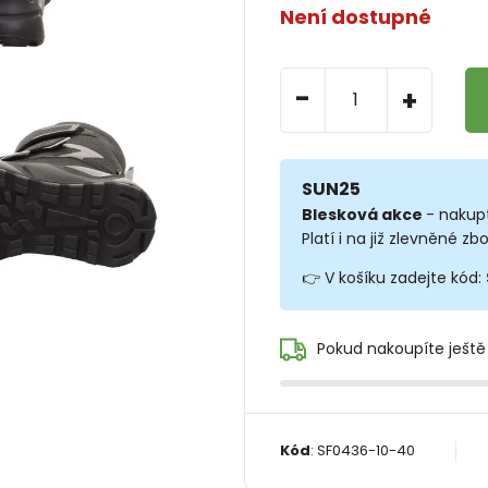
Není dostupné
-
+
SUN25
Blesková akce
- nakup
Platí i na již zlevněné zbo
👉 V košíku zadejte kód:
Pokud nakoupíte ještě
Kód
:
SF0436-10-40