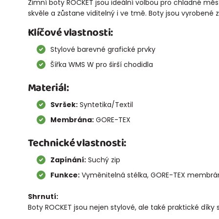
Zimní boty ROCKET jsou ideální volbou pro chladné měsíc
skvěle a zůstane viditelný i ve tmě. Boty jsou vyrobené z
Klíčové vlastnosti:
Stylové barevné grafické prvky
Šířka WMS W pro širší chodidla
Materiál:
Svršek:
Syntetika/Textil
Membrána:
GORE-TEX
Technické vlastnosti:
Zapínání:
Suchý zip
Funkce:
Vyměnitelná stélka, GORE-TEX membrán
Shrnutí:
Boty ROCKET jsou nejen stylové, ale také praktické díky