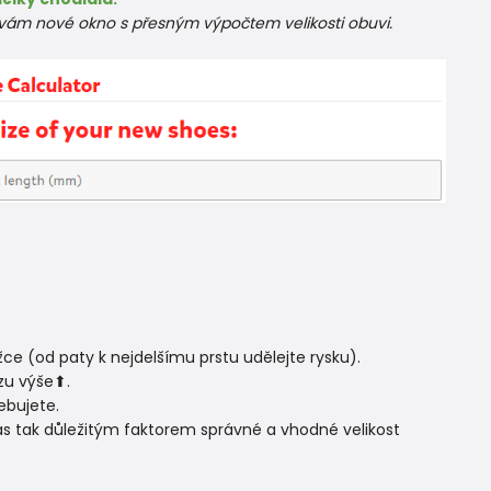
e vám nové okno s přesným výpočtem velikosti obuvi.
e (od paty k nejdelšímu prstu udělejte rysku).
zu výše⬆.
ebujete.
ás tak důležitým faktorem správné a vhodné velikost