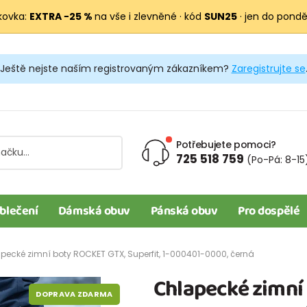
kovka:
EXTRA −25 %
na vše i zlevněné · kód
SUN25
· jen do pondělí
Ještě nejste naším registrovaným zákazníkem?
Zaregistrujte se
Potřebujete pomoci?
725 518 759
(Po-Pá: 8-15
blečení
Dámská obuv
Pánská obuv
Pro dospělé
pecké zimní boty ROCKET GTX, Superfit, 1-000401-0000, černá
Chlapecké zimní
DOPRAVA ZDARMA