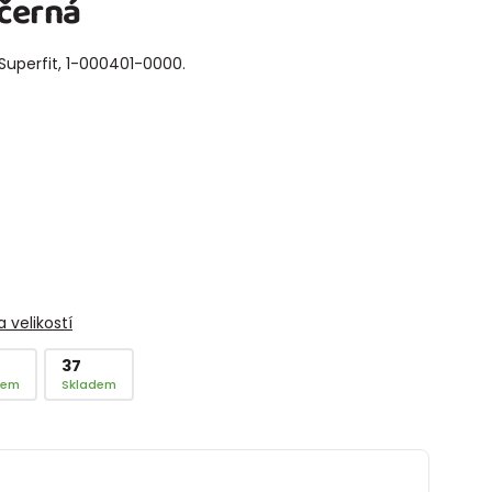
černá
uperfit, 1-000401-0000.
 velikostí
37
dem
Skladem