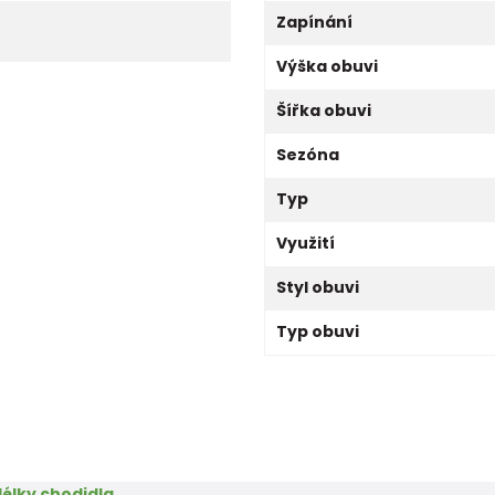
Zapínání
Výška obuvi
Šířka obuvi
Sezóna
Typ
Využití
Styl obuvi
Typ obuvi
élky chodidla.