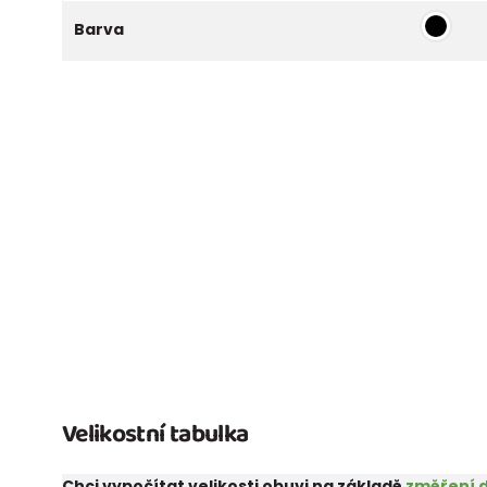
Barva
Velikostní tabulka
Chci vypočítat velikosti obuvi na základě
změření d