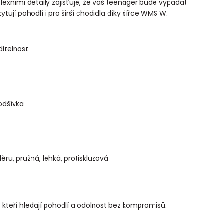
lexními detaily zajišťuje, že váš teenager bude vypadat
tují pohodlí i pro širší chodidla díky šířce WMS W.
ditelnost
odšívka
ěru, pružná, lehká, protiskluzová
 kteří hledají pohodlí a odolnost bez kompromisů.