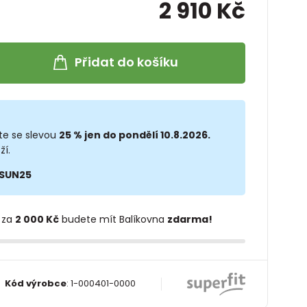
2 910 Kč
Přidat do košíku
te se slevou
25 % jen do pondělí 10.8.2026.
ží.
SUN25
 za
2 000 Kč
budete mít Balíkovna
zdarma!
Kód výrobce
:
1-000401-0000