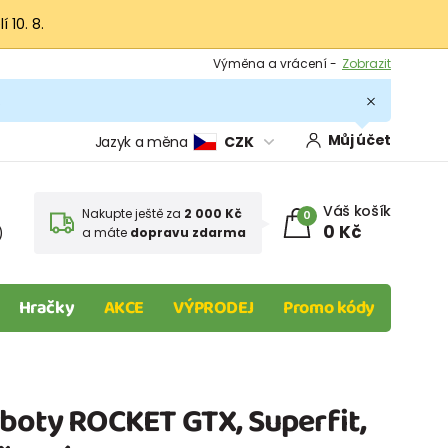
 10. 8.
Výměna a vrácení -
Zobrazit
Sleva 100 Kč na první nákup -
Podmínky
.
Můj účet
Jazyk a měna
CZK
Váš košík
Nakupte ještě za
2 000 Kč
0
0 Kč
)
a máte
dopravu zdarma
Hračky
AKCE
VÝPRODEJ
Promo kódy
 boty ROCKET GTX, Superfit,