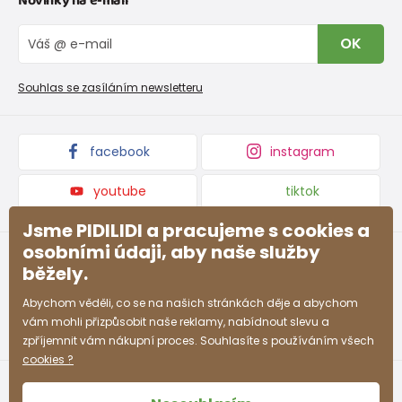
Novinky na e-mail
Tabulka velikostí obuvi
O nás
Vrácení zboží a reklamace
Blog
OK
Reklamační řád
Velkoobchod PiDiLiDi
Nevyzvednutá objednávka na dobírku
Affiliate program
Souhlas se zasíláním newsletteru
Podmínky akce a slevové kódy
Dárkové poukazy
Kolekce zboží
facebook
instagram
youtube
tiktok
Jsme PIDILIDI a pracujeme s cookies a
osobními údaji, aby naše služby
běžely.
Abychom věděli, co se na našich stránkách děje a abychom
vám mohli přizpůsobit naše reklamy, nabídnout slevu a
zpříjemnit vám nákupní proces. Souhlasíte s používáním všech
cookies ?