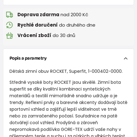
Doprava zdarma
nad 2000 Kč
Rychlé doručení
do druhého dne
Vrácení zboží
do 30 dnů
Popis a parametry
Dětská zimní obuv ROCKET, Superfit, 1-000402-0000.
Středně vysoké boty ROCKET jsou skvělé. Zimní bota
superfit se díky kvalitní kombinaci syntetických
materiálů a textilií mimořádně snadno udržuje a je
trendy. Reflexní prvky a barevné akcenty dodávají botě
sportovní vzhled a zajišťují lepší viditelnost ve tmě
nebo za zamračeného počasí. Souřadnice na patě
dotvářejí cool vzhled. Prodyšná a zároveň
nepromokavá podšívka GORE-TEX udrží vaše nohy v
příjemném teple a suchu i za nízkých a vlhkých teplot.