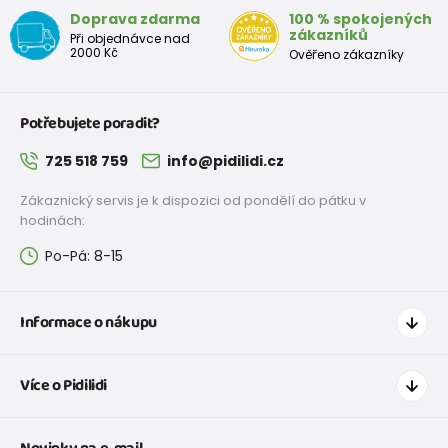
Doprava zdarma
100 % spokojených
zákazníků
Při objednávce nad
2000 Kč
Ověřeno zákazníky
Potřebujete poradit?
725 518 759
info@pidilidi.cz
Zákaznický servis je k dispozici od pondělí do pátku v
hodinách:
Po-Pá: 8-15
Informace o nákupu
Jak nakupovat
Více o Pidilidi
Doprava a platba
Tabulka velikostí oblečení
Kontakt