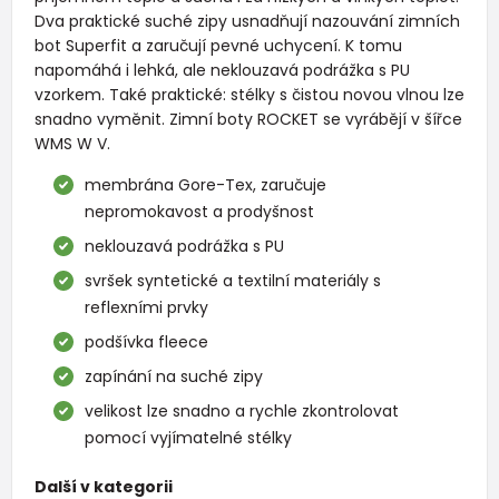
Dva praktické suché zipy usnadňují nazouvání zimních
bot Superfit a zaručují pevné uchycení. K tomu
napomáhá i lehká, ale neklouzavá podrážka s PU
vzorkem. Také praktické: stélky s čistou novou vlnou lze
snadno vyměnit. Zimní boty ROCKET se vyrábějí v šířce
WMS W V.
membrána Gore-Tex, zaručuje
nepromokavost a prodyšnost
neklouzavá podrážka s PU
svršek syntetické a textilní materiály s
reflexními prvky
podšívka fleece
zapínání na suché zipy
velikost lze snadno a rychle zkontrolovat
pomocí vyjímatelné stélky
Další v kategorii