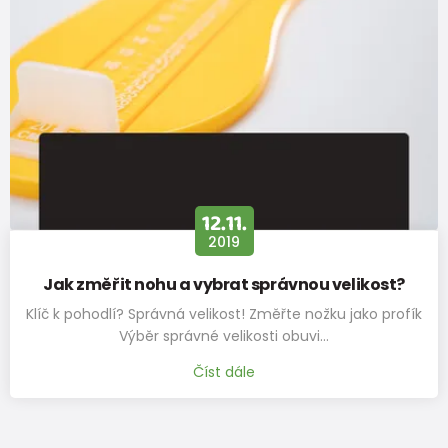
Rozměr
stélky v
225
231
237
243
249
255
261
267
mm
12.11.
2019
Jak změřit nohu a vybrat správnou velikost?
Klíč k pohodlí? Správná velikost! Změřte nožku jako profík
Výběr správné velikosti obuvi…
Číst dále