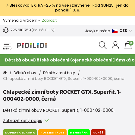
⚡ Bleskovka: EXTRA −25 % na vše i zlevněné · kód SUN25 · jen do
pondělí 10. 8.
Výměna a vrácení -
Zobrazit
Sleva 100 Kč na první nákup -
Podmínky
725 518 759
(Po-Pá: 8-15)
CZK
Jazyk a měna
0
MENU
Dětská obuv
Dětské oblečení
Kojenecké oblečení
Dámská o
Dětská obuv
Dětské zimní boty
Chlapecké zimní boty ROCKET GTX, Superfit, 1-000402-0000, černá
Chlapecké zimní boty ROCKET GTX, Superfit, 1-
000402-0000, černá
Dětská zimní obuv ROCKET, Superfit, 1-000402-0000.
Zobrazit celý popis
DOPRAVA ZDARMA
POSLEDNÍ KUSY
MEMBRÁNA
SUN25