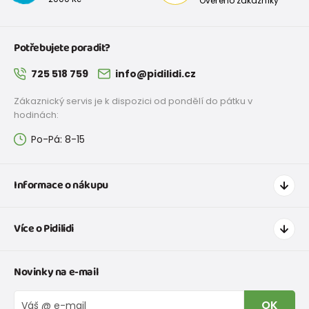
Ověřeno zákazníky
Potřebujete poradit?
725 518 759
info@pidilidi.cz
Zákaznický servis je k dispozici od pondělí do pátku v
hodinách:
Po-Pá: 8-15
Informace o nákupu
Jak nakupovat
Více o Pidilidi
Doprava a platba
Tabulka velikostí oblečení
Kontakt
Novinky na e-mail
Tabulka velikostí obuvi
O nás
Vrácení zboží a reklamace
Blog
OK