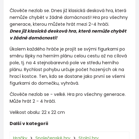
Člověče nezlob se. Dnes již klasická desková hra, která
nemůže chybět v žádné domácnosti! Hra pro všechny
generace, kterou můžete hrát mezi 2-4 hráči.
Dnes již klasická desková hra, která nemůže chybět
v žádné domácnosti!
Úkolem každého hráče je projít se svými figurkami po
směru šipky na herním plánu celou cestu až na cílová
pole, tj. na 4 stejnobarevná pole ve středu herního
plánu. Rychlost pohybu určuje počet hozených ok na
hrací kostce. Ten, kdo se dostane jako první se všemi
figurkami do domečku, vyhrává.
Člověče nezlob se - velké. Hra pro všechny generace.
Může hrát 2 - 4 hráči.
Velikost obalu: 22 x 22 cm
Další v kategorii
Hračky
Společenské hry
Stolní hry