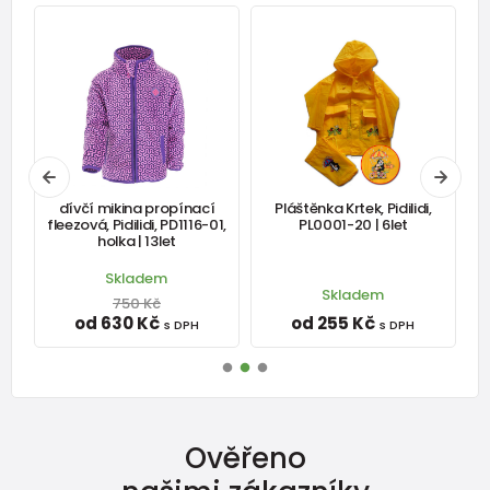
dívčí mikina propínací
Pláštěnka Krtek, Pidilidi,
-
fleezová, Pidilidi, PD1116-01,
PL0001-20 | 6let
holka | 13let
Skladem
Skladem
750 Kč
od 630 Kč
od 255 Kč
s DPH
s DPH
Ověřeno