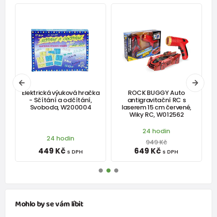
m,
Elektrická výuková hračka
ROCK BUGGY Auto
- Sčítání a odčítání,
antigravitační RC s
Svoboda, W200004
laserem 15 cm červené,
Wiky RC, W012562
24 hodin
24 hodin
949 Kč
449 Kč
649 Kč
s DPH
s DPH
Mohlo by se vám líbit