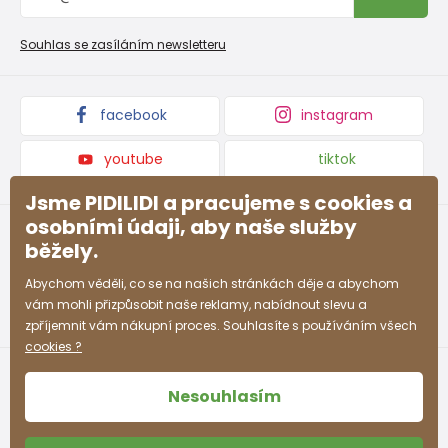
Reklamační řád
Velkoobchod PiDiLiDi
Nevyzvednutá objednávka na dobírku
Affiliate program
Souhlas se zasíláním newsletteru
Podmínky akce a slevové kódy
Dárkové poukazy
Kolekce zboží
facebook
instagram
youtube
tiktok
Jsme PIDILIDI a pracujeme s cookies a
osobními údaji, aby naše služby
běžely.
Abychom věděli, co se na našich stránkách děje a abychom
vám mohli přizpůsobit naše reklamy, nabídnout slevu a
zpříjemnit vám nákupní proces. Souhlasíte s používáním všech
cookies ?
Nesouhlasím