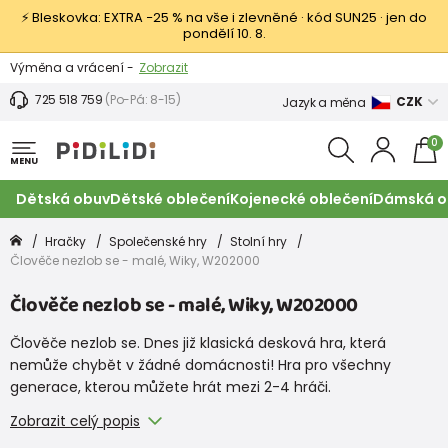
⚡ Bleskovka: EXTRA −25 % na vše i zlevněné · kód SUN25 · jen do
pondělí 10. 8.
Výměna a vrácení -
Zobrazit
Sleva 100 Kč na první nákup -
Podmínky
725 518 759
(Po-Pá: 8-15)
CZK
Jazyk a měna
0
MENU
Dětská obuv
Dětské oblečení
Kojenecké oblečení
Dámská o
Hračky
Společenské hry
Stolní hry
Člověče nezlob se - malé, Wiky, W202000
Člověče nezlob se - malé, Wiky, W202000
Člověče nezlob se. Dnes již klasická desková hra, která
nemůže chybět v žádné domácnosti! Hra pro všechny
generace, kterou můžete hrát mezi 2-4 hráči.
Zobrazit celý popis