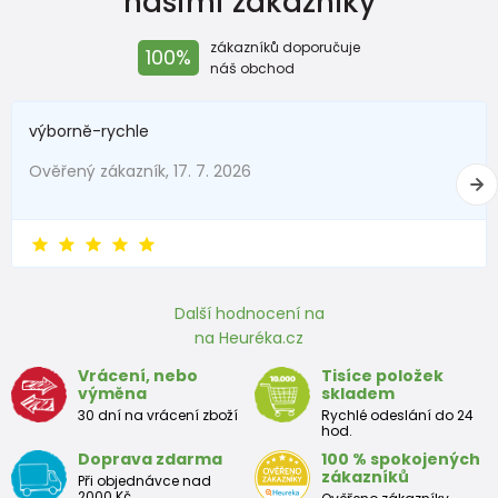
našimi zákazníky
zákazníků doporučuje
100%
náš obchod
výborně-rychle
Ověřený zákazník, 17. 7. 2026
Další hodnocení na
na Heuréka.cz
Vrácení, nebo
Tisíce položek
výměna
skladem
30 dní na vrácení zboží
Rychlé odeslání do 24
hod.
Doprava zdarma
100 % spokojených
zákazníků
Při objednávce nad
2000 Kč