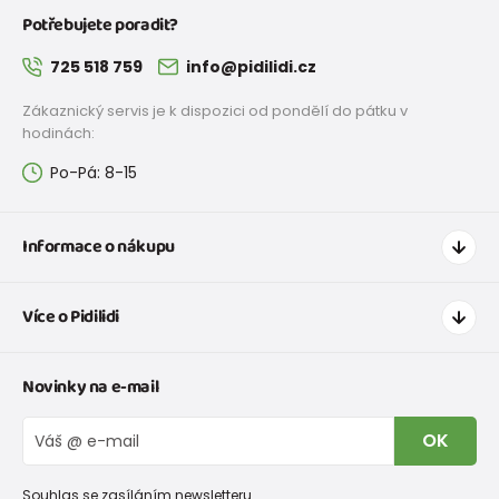
Potřebujete poradit?
725 518 759
info@pidilidi.cz
Zákaznický servis je k dispozici od pondělí do pátku v
hodinách:
Po-Pá: 8-15
Informace o nákupu
Jak nakupovat
Více o Pidilidi
Doprava a platba
Tabulka velikostí oblečení
Kontakt
Novinky na e-mail
Tabulka velikostí obuvi
O nás
Vrácení zboží a reklamace
Blog
OK
Reklamační řád
Velkoobchod PiDiLiDi
Nevyzvednutá objednávka na dobírku
Affiliate program
Souhlas se zasíláním newsletteru