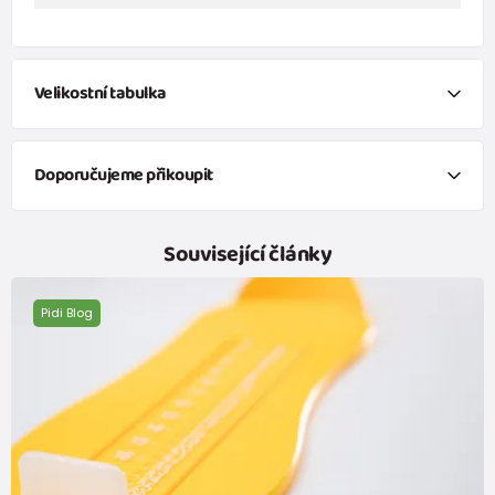
Velikostní tabulka
Doporučujeme přikoupit
veselé ponožky FUNNY chlapecké - 3pack, Pidilidi, PD0141-02, kluk
Související články
229 Kč
od 139 Kč
s DPH
Skladem
Pidi Blog
veselé ponožky FUNNY dívčí - 3pack, Pidilidi, PD0134-01, holka
229 Kč
od 139 Kč
s DPH
Skladem