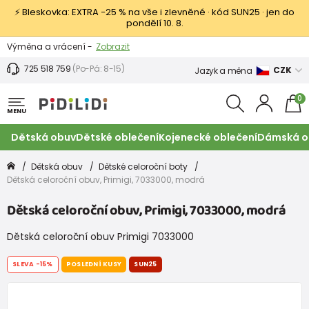
⚡ Bleskovka: EXTRA −25 % na vše i zlevněné · kód SUN25 · jen do
pondělí 10. 8.
Výměna a vrácení -
Zobrazit
Sleva 100 Kč na první nákup -
Podmínky
725 518 759
(Po-Pá: 8-15)
CZK
Jazyk a měna
0
MENU
Dětská obuv
Dětské oblečení
Kojenecké oblečení
Dámská o
Dětská obuv
Dětské celoroční boty
Dětská celoroční obuv, Primigi, 7033000, modrá
Dětská celoroční obuv, Primigi, 7033000, modrá
Dětská celoroční obuv Primigi 7033000
SLEVA
-15%
POSLEDNÍ KUSY
SUN25