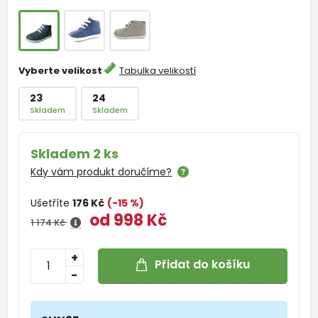
Vyberte velikost
Tabulka velikostí
23
24
Skladem
Skladem
Skladem 2 ks
Kdy vám produkt doručíme?
Ušetříte
176 Kč
(-15 %)
od 998 Kč
1 174 Kč
+
Přidat do košíku
-