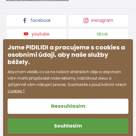
Podmínky akce a slevové kódy
Dárkové poukazy
Kolekce zboží
facebook
instagram
youtube
tiktok
Jsme PIDILIDI a pracujeme s cookies a
osobními údaji, aby naše služby
běžely.
Abychom věděli, co se na našich stránkách děje a abychom
vám mohli přizpůsobit naše reklamy, nabídnout slevu a
zpříjemnit vám nákupní proces. Souhlasíte s používáním všech
cookies ?
Nesouhlasím
Souhlasím