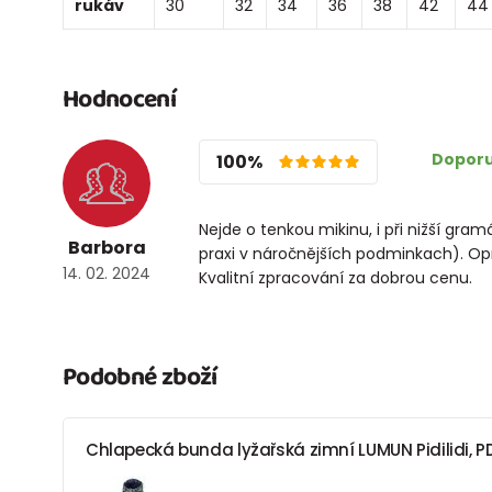
rukáv
30
32
34
36
38
42
44
Hodnocení
Doporu
100%
Nejde o tenkou mikinu, i při nižší gr
Barbora
praxi v náročnějších podminkach). Opr
14. 02. 2024
Kvalitní zpracování za dobrou cenu.
Podobné zboží
Chlapecká bunda lyžařská zimní LUMUN Pidilidi, 