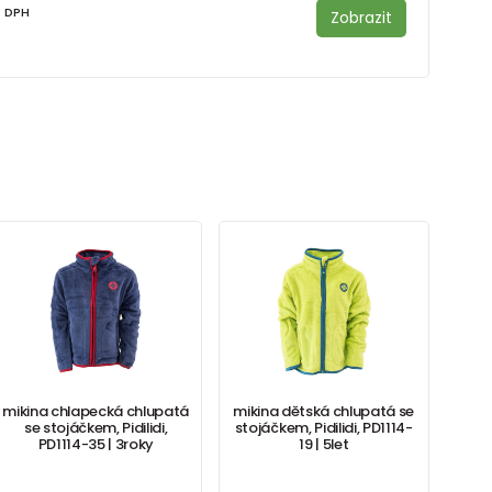
s DPH
Zobrazit
mikina chlapecká chlupatá
mikina dětská chlupatá se
se stojáčkem, Pidilidi,
stojáčkem, Pidilidi, PD1114-
PD1114-35 | 3roky
19 | 5let