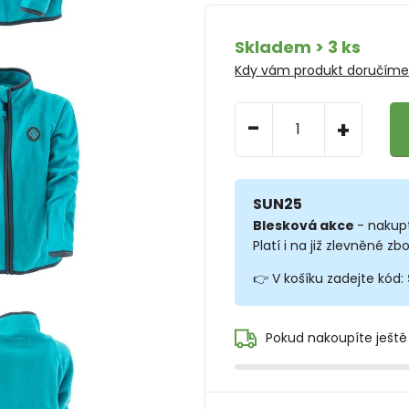
Skladem > 3 ks
Kdy vám produkt doručím
-
+
SUN25
Blesková akce
- nakup
Platí i na již zlevněné zbo
👉 V košíku zadejte kód:
Pokud nakoupíte ještě