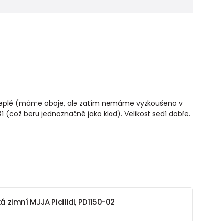
jně teplé (máme oboje, ale zatím nemáme vyzkoušeno v
(což beru jednoznačně jako klad). Velikost sedí dobře.
 zimní MUJA Pidilidi, PD1150-02