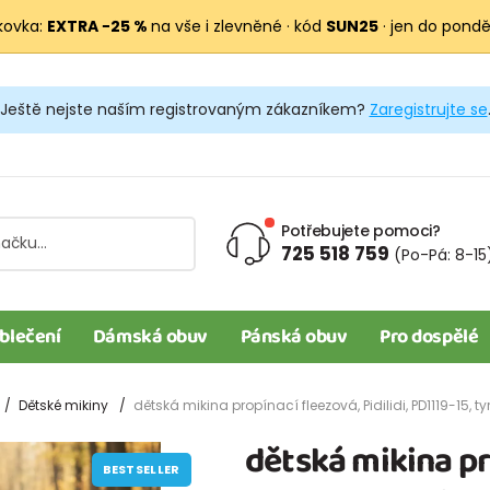
kovka:
EXTRA −25 %
na vše i zlevněné · kód
SUN25
· jen do pondělí
Ještě nejste naším registrovaným zákazníkem?
Zaregistrujte se
Potřebujete pomoci?
725 518 759
(Po-Pá: 8-15
blečení
Dámská obuv
Pánská obuv
Pro dospělé
Dětské mikiny
dětská mikina propínací fleezová, Pidilidi, PD1119-15, t
dětská mikina pro
BESTSELLER