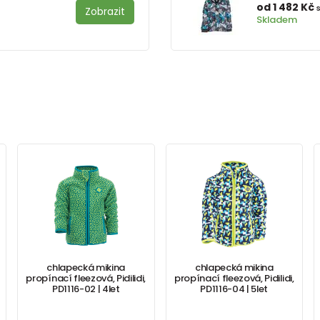
od 1 482 Kč
Zobrazit
Skladem
chlapecká mikina
chlapecká mikina
propínací fleezová, Pidilidi,
propínací fleezová, Pidilidi,
PD1116-02 | 4let
PD1116-04 | 5let