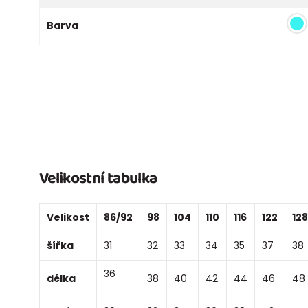
Barva
Velikostní tabulka
Velikost
86/92
98
104
110
116
122
128
šířka
31
32
33
34
35
37
38
36
délka
38
40
42
44
46
48