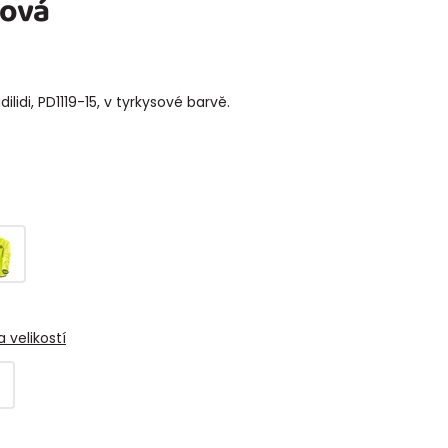
sová
ilidi, PD1119-15, v tyrkysové barvě.
 velikostí