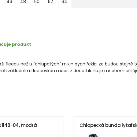
46
48
50
52
64
čuje produkt
amáži fleecu než u “chlupatých” mikin bych řekla, ze budou ste
oti základním fleecovkam napr. z decathlonu je mnohem silnější 
PD1148-04, modrá
Chlapecká bunda lyžařská