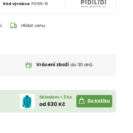
Kód výrobce
:
PD1119-15
í
Hlídat cenu
Vrácení zboží
do 30 dnů
Skladem > 3 ks
Do košíku
od 630 Kč