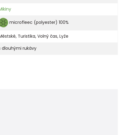
Mikiny
microfleec (polyester) 100%
Městské
,
Turistika
,
Volný čas
,
Lyže
s dlouhými rukávy