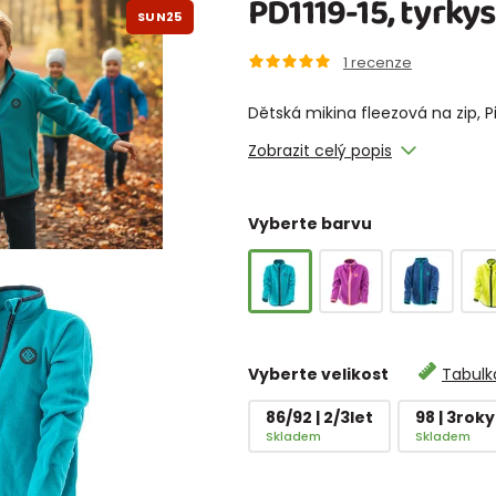
PD1119-15, tyrky
SUN25
1
recenze
Dětská mikina fleezová na zip, Pid
Zobrazit celý popis
Vyberte barvu
Vyberte velikost
Tabulka
86/92 | 2/3let
98 | 3roky
Skladem
Skladem