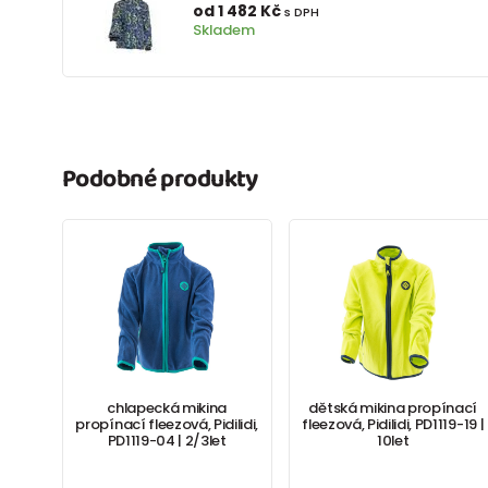
od 1 482 Kč
s DPH
Skladem
Podobné produkty
chlapecká mikina
dětská mikina propínací
propínací fleezová, Pidilidi,
fleezová, Pidilidi, PD1119-19 |
PD1119-04 | 2/3let
10let