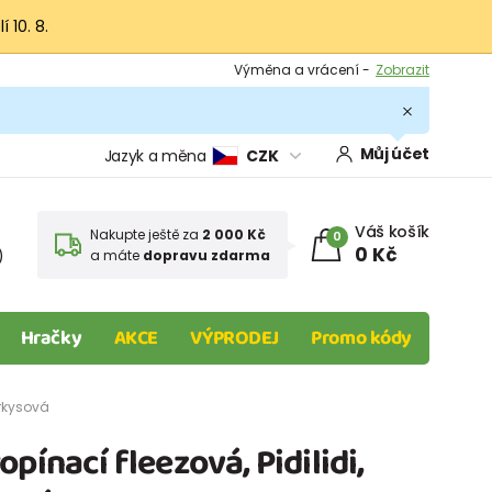
 10. 8.
Výměna a vrácení -
Zobrazit
Sleva 100 Kč na první nákup -
Podmínky
.
Můj účet
Jazyk a měna
CZK
Váš košík
Nakupte ještě za
2 000 Kč
0
0 Kč
)
a máte
dopravu zdarma
Hračky
AKCE
VÝPRODEJ
Promo kódy
yrkysová
pínací fleezová, Pidilidi,