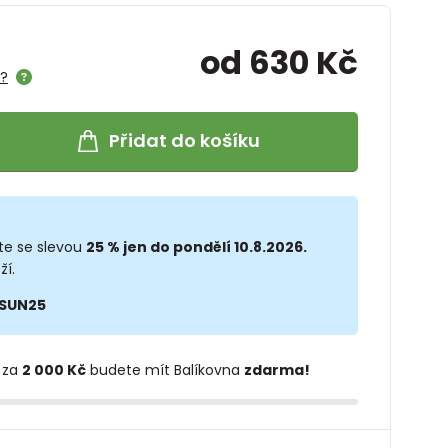
od 630 Kč
e?
Přidat do košíku
te se slevou
25 % jen do pondělí 10.8.2026.
ží.
SUN25
 za
2 000 Kč
budete mít Balíkovna
zdarma!