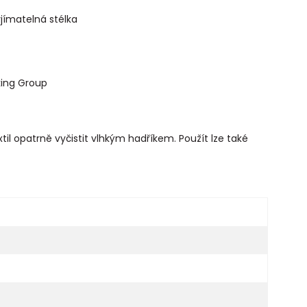
jímatelná stélka
ing Group
il opatrně vyčistit vlhkým hadříkem. Použít lze také