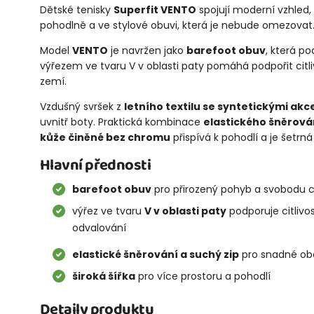
Dětské tenisky
Superfit VENTO
spojují moderní vzhled,
pohodlně a ve stylové obuvi, která je nebude omezovat
Model
VENTO
je navržen jako
barefoot obuv
, která p
výřezem ve tvaru V v oblasti paty pomáhá podpořit citl
zemí.
Vzdušný svršek z
letního textilu se syntetickými akc
uvnitř boty. Praktická kombinace
elastického šněrová
kůže činěné bez chromu
přispívá k pohodlí a je šetrná
Hlavní přednosti
barefoot obuv
pro přirozený pohyb a svobodu c
výřez ve tvaru
V v oblasti paty
podporuje citlivo
odvalování
elastické šněrování a suchý zip
pro snadné ob
široká šířka
pro více prostoru a pohodlí
Detaily produktu