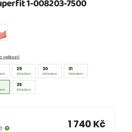
perfit 1-008203-7500
 velikostí
29
30
31
dem
Skladem
Skladem
Skladem
35
dem
Skladem
1 740 Kč
e?