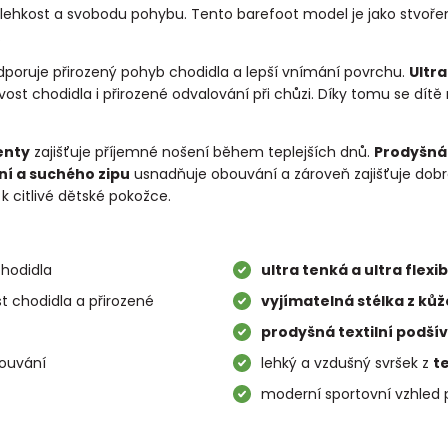
 lehkost a svobodu pohybu. Tento barefoot model je jako stvořený
.
odporuje přirozený pohyb chodidla a lepší vnímání povrchu.
Ultr
ivost chodidla i přirozené odvalování při chůzi. Díky tomu se d
enty
zajišťuje příjemné nošení během teplejších dnů.
Prodyšná 
ní a suchého zipu
usnadňuje obouvání a zároveň zajišťuje dobr
 k citlivé dětské pokožce.
hodidla
ultra tenká a ultra flexi
st chodidla a přirozené
vyjímatelná stélka z ků
prodyšná textilní podší
ouvání
lehký a vzdušný svršek z
te
moderní sportovní vzhled 