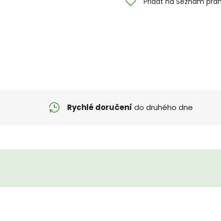
Přidat na Seznam přán
Rychlé doručení
do druhého dne