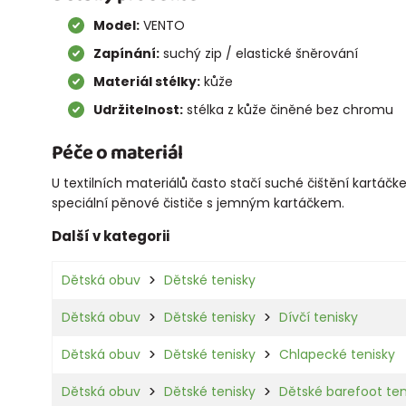
Model:
VENTO
Zapínání:
suchý zip / elastické šněrování
Materiál stélky:
kůže
Udržitelnost:
stélka z kůže činěné bez chromu
Péče o materiál
U textilních materiálů často stačí suché čištění kartáč
speciální pěnové čističe s jemným kartáčkem.
Další v kategorii
Dětská obuv
Dětské tenisky
Dětská obuv
Dětské tenisky
Dívčí tenisky
Dětská obuv
Dětské tenisky
Chlapecké tenisky
Dětská obuv
Dětské tenisky
Dětské barefoot ten