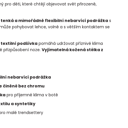
 pro děti, které chtějí objevovat svět přirozeně,
a tenká a mimořádně flexibilní nebarvící podrážka
s
ítě může pohybovat lehce, volně a s větším kontaktem se
textilní podšívka
pomáhá udržovat příznivé klima
é přizpůsobení noze.
Vyjímatelná kožená stélka z
bilní nebarvící podrážka
že činěné bez chromu
vka
pro příjemné klima v botě
xtilu a syntetiky
pro malé trendsettery