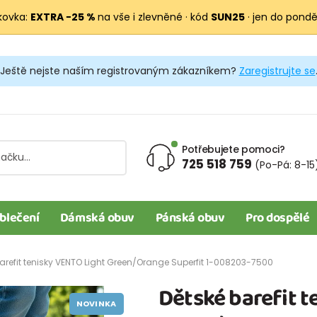
kovka:
EXTRA −25 %
na vše i zlevněné · kód
SUN25
· jen do pondělí
Ještě nejste naším registrovaným zákazníkem?
Zaregistrujte se
Potřebujete pomoci?
725 518 759
(Po-Pá: 8-15
blečení
Dámská obuv
Pánská obuv
Pro dospělé
arefit tenisky VENTO Light Green/Orange Superfit 1-008203-7500
Dětské barefit t
NOVINKA