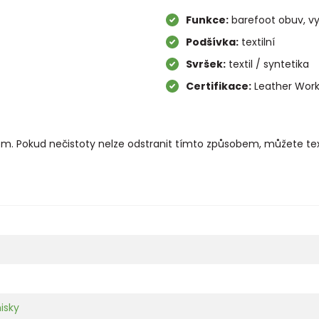
Funkce:
barefoot obuv, vy
Podšívka:
textilní
Svršek:
textil / syntetika
Certifikace:
Leather Work
kem. Pokud nečistoty nelze odstranit tímto způsobem, můžete text
isky