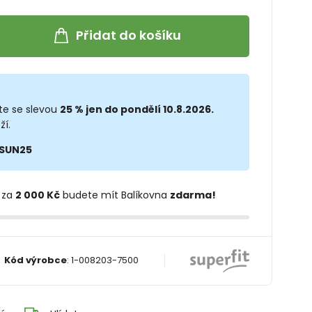
Přidat do košíku
te se slevou
25 % jen do pondělí 10.8.2026.
ží.
SUN25
 za
2 000 Kč
budete mít Balíkovna
zdarma!
Kód výrobce
:
1-008203-7500