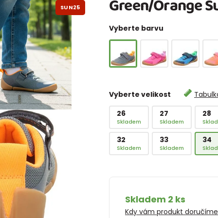
Green/Orange Su
SUN25
Vyberte barvu
Vyberte velikost
Tabulka
26
27
28
Skladem
Skladem
Skla
32
33
34
Skladem
Skladem
Skla
Skladem 2 ks
Kdy vám produkt doručím