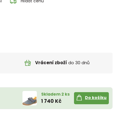
í
Hlídat cenu
Vrácení zboží
do 30 dnů
Skladem 2 ks
Do košíku
1 740 Kč