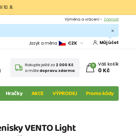
 10. 8.
Výměna a vrácení -
Zobrazit
Sleva 100 Kč na první nákup -
Podmínky
.
Můj účet
Jazyk a měna
CZK
Váš košík
Nakupte ještě za
2 000 Kč
0
0 Kč
)
a máte
dopravu zdarma
Hračky
AKCE
VÝPRODEJ
Promo kódy
enisky VENTO Light