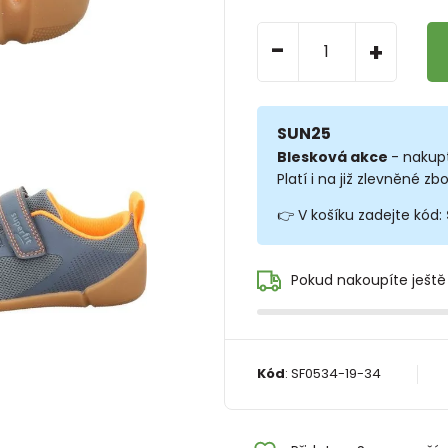
-
+
SUN25
Blesková akce
- nakup
Platí i na již zlevněné zbo
👉 V košíku zadejte kód:
Pokud nakoupíte ještě
Kód
:
SF0534-19-34