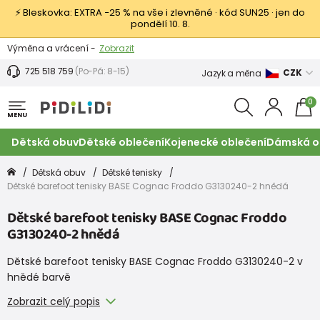
⚡ Bleskovka: EXTRA −25 % na vše i zlevněné · kód SUN25 · jen do
pondělí 10. 8.
Výměna a vrácení -
Zobrazit
Sleva 100 Kč na první nákup -
Podmínky
725 518 759
(Po-Pá: 8-15)
CZK
Jazyk a měna
0
MENU
Dětská obuv
Dětské oblečení
Kojenecké oblečení
Dámská o
Dětská obuv
Dětské tenisky
Dětské barefoot tenisky BASE Cognac Froddo G3130240-2 hnědá
Dětské barefoot tenisky BASE Cognac Froddo
G3130240-2 hnědá
Dětské barefoot tenisky BASE Cognac Froddo G3130240-2 v
hnědé barvě
Zobrazit celý popis