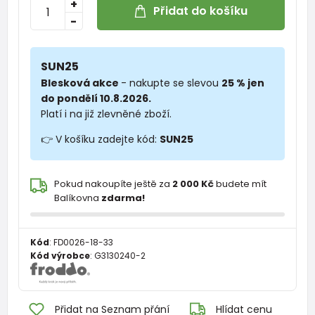
+
Přidat do košíku
-
SUN25
Blesková akce
- nakupte se slevou
25 % jen
do pondělí 10.8.2026.
Platí i na již zlevněné zboží.
👉 V košíku zadejte kód:
SUN25
Pokud nakoupíte ještě za
2 000 Kč
budete mít
Balíkovna
zdarma!
Kód
:
FD0026-18-33
Kód výrobce
:
G3130240-2
Přidat na Seznam přání
Hlídat cenu