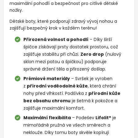
maximální pohodlí a bezpečnost pro citlivé dětské
nožky.
Dětské boty, které podporují zdravý vývoj nohou a
zajišťují bezpečný krok v každém terénu!
Přirozená volnost a pohodlí
– Díky širší
špičce získávají prsty dostatek prostoru, což
zajišťuje stabilitu při chůzi.
Zero drop
(nulový
sklon mezi patou a špičkou) podporuje
správné držení těla a přirozený došlap.
Prémiové materiály
– Svršek je vyroben
z
přírodní voděodolné kůže
, která chrání
nohy před vlhkostí. Podšívka z
přírodní kůže
bez obsahu chromu
je šetrná k pokožce a
zajišťuje maximální komfort.
Maximální flexibilita
– Podešev
Lifolit®
je
mimořádně pružná ve všech směrech a
neklouže. Díky tomu boty skvěle kopírují