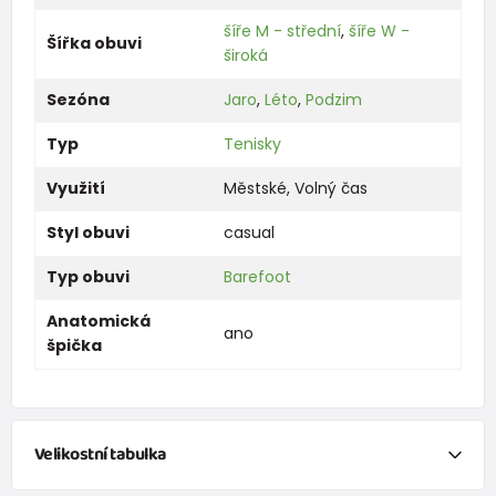
šíře M - střední
,
šíře W -
Šířka obuvi
široká
Sezóna
Jaro
,
Léto
,
Podzim
Typ
Tenisky
Využití
Městské
,
Volný čas
Styl obuvi
casual
Typ obuvi
Barefoot
Anatomická
ano
špička
Velikostní tabulka