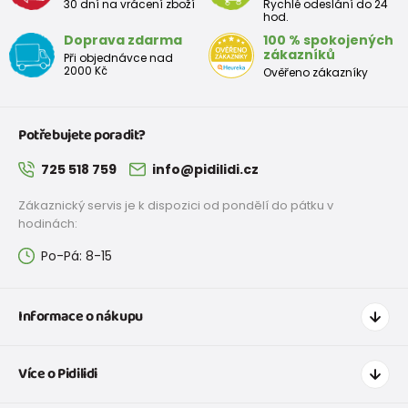
30 dní na vrácení zboží
Rychlé odeslání do 24
hod.
Doprava zdarma
100 % spokojených
zákazníků
Při objednávce nad
2000 Kč
Ověřeno zákazníky
Potřebujete poradit?
725 518 759
info@pidilidi.cz
Zákaznický servis je k dispozici od pondělí do pátku v
hodinách:
Po-Pá: 8-15
Informace o nákupu
Jak nakupovat
Více o Pidilidi
Doprava a platba
Tabulka velikostí oblečení