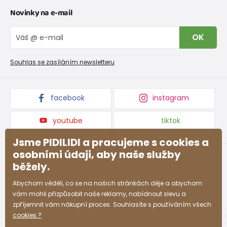
Kontakt
Novinky na e-mail
Tabulka velikostí obuvi
O nás
Vrácení zboží a reklamace
Blog
OK
Reklamační řád
Velkoobchod PiDiLiDi
Nevyzvednutá objednávka na dobírku
Affiliate program
Souhlas se zasíláním newsletteru
Podmínky akce a slevové kódy
Dárkové poukazy
Kolekce zboží
facebook
instagram
youtube
tiktok
Jsme PIDILIDI a pracujeme s cookies a
osobními údaji, aby naše služby
běžely.
Abychom věděli, co se na našich stránkách děje a abychom
vám mohli přizpůsobit naše reklamy, nabídnout slevu a
zpříjemnit vám nákupní proces. Souhlasíte s používáním všech
cookies ?