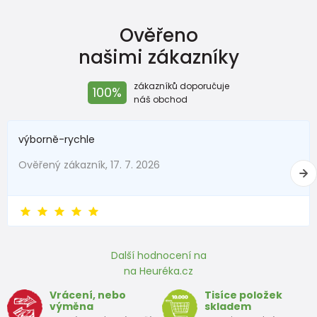
Velikost
20
21
22
23
24
25
26
2
Ověřeno
Délka stélky
133
140
146
152
159
166
172
17
našimi zákazníky
(mm)
Doporučená
zákazníků doporučuje
100%
délka
náš obchod
121
128
134
140
147
154
160
16
chodidla
(mm)
výborně-rychle
Ověřený zákazník, 17. 7. 2026
Další hodnocení na
na Heuréka.cz
Vrácení, nebo
Tisíce položek
výměna
skladem