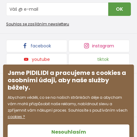
Vrácení zboží a reklamace
Blog
OK
Reklamační řád
Velkoobchod PiDiLiDi
Nevyzvednutá objednávka na dobírku
Affiliate program
Souhlas se zasíláním newsletteru
Podmínky akce a slevové kódy
Dárkové poukazy
Kolekce zboží
facebook
instagram
youtube
tiktok
Jsme PIDILIDI a pracujeme s cookies a
osobními údaji, aby naše služby
běžely.
Abychom věděli, co se na našich stránkách děje a abychom
vám mohli přizpůsobit naše reklamy, nabídnout slevu a
zpříjemnit vám nákupní proces. Souhlasíte s používáním všech
cookies ?
Nesouhlasím