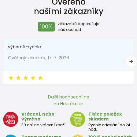
Ověřeno
našimi zákazníky
zákazníků doporučuje
100%
náš obchod
výborně-rychle
Ověřený zákazník, 17. 7. 2026
Další hodnocení na
na Heuréka.cz
Vrácení, nebo
Tisíce položek
výměna
skladem
30 dní na vrácení zboží
Rychlé odeslání do 24
hod.
Doprava zdarma
100 % spokojených