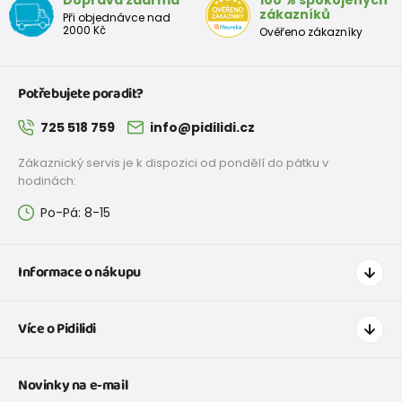
zákazníků
Při objednávce nad
2000 Kč
Ověřeno zákazníky
Potřebujete poradit?
725 518 759
info@pidilidi.cz
Zákaznický servis je k dispozici od pondělí do pátku v
hodinách:
Po-Pá: 8-15
Informace o nákupu
Jak nakupovat
Více o Pidilidi
Doprava a platba
Tabulka velikostí oblečení
Kontakt
Novinky na e-mail
Tabulka velikostí obuvi
O nás