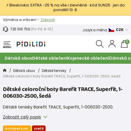
⚡ Bleskovka: EXTRA −25 % na vše i zlevněné · kód SUN25 · jen do
pondělí 10. 8.
Výměna a vrácení -
Zobrazit
Sleva 100 Kč na první nákup -
Podmínky
725 518 759
(Po-Pá: 8-15)
CZK
Jazyk a měna
0
MENU
Dětská obuv
Dětské oblečení
Kojenecké oblečení
Dámská o
Dětská obuv
Dětské tenisky
Dětské celoroční boty Barefit TRACE, Superfit, 1-006030-2500, šedá
Dětské celoroční boty Barefit TRACE, Superfit, 1-
006030-2500, šedá
Dětské tenisky Barefit TRACE, Superfit, 1-006030-2500.
Zobrazit celý popis
POSLEDNÍ KUSY
SUN25