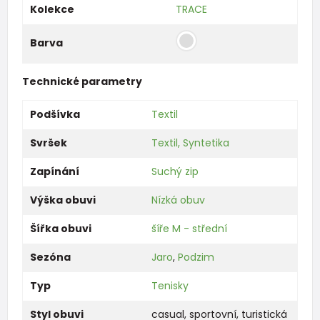
Kolekce
TRACE
Barva
Technické parametry
Podšívka
Textil
Svršek
Textil, Syntetika
Zapínání
Suchý zip
Výška obuvi
Nízká obuv
Šířka obuvi
šíře M - střední
Sezóna
Jaro
,
Podzim
Typ
Tenisky
Styl obuvi
casual
,
sportovní
,
turistická