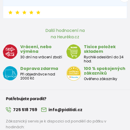
Rozměr
stélky v
170
176
183
189
195
201
207
213
2
mm
Další hodnocení na
Boty pro školáka (teenager)
na Heuréka.cz
Velikost
Vrácení, nebo
Tisíce položek
35
36
37
38
39
40
41
42
výměna
skladem
EU
30 dní na vrácení zboží
Rychlé odeslání do 24
hod.
Rozměr
Doprava zdarma
100 % spokojených
stélky v
225
231
237
243
249
255
261
267
zákazníků
Při objednávce nad
mm
2000 Kč
Ověřeno zákazníky
Potřebujete poradit?
725 518 759
info@pidilidi.cz
Zákaznický servis je k dispozici od pondělí do pátku v
hodinách: