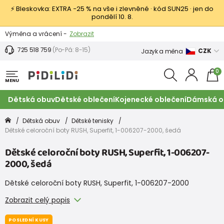
⚡ Bleskovka: EXTRA −25 % na vše i zlevněné · kód SUN25 · jen do
pondělí 10. 8.
Výměna a vrácení -
Zobrazit
Sleva 100 Kč na první nákup -
Podmínky
725 518 759
(Po-Pá: 8-15)
CZK
Jazyk a měna
0
MENU
Dětská obuv
Dětské oblečení
Kojenecké oblečení
Dámská o
Dětská obuv
Dětské tenisky
Dětské celoroční boty RUSH, Superfit, 1-006207-2000, šedá
Dětské celoroční boty RUSH, Superfit, 1-006207-
2000, šedá
Dětské celoroční boty RUSH, Superfit, 1-006207-2000
Zobrazit celý popis
POSLEDNÍ KUSY