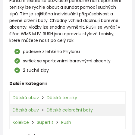
Funkční textilie se obzvláště pohodlně nosí. Sportovní
tenisky lze rychle obout a sundat pomocí suchých
zipů. Tím je zajištěna individuální přizpůsobivost a
pevné držení boty. Chladný vzhled doplňují barevné
akcenty. Vložky lze snadno vyměnit. RUSH se vyrábí v
šířce WMS M IV. RUSH jsou opravdu stylové tenisky,
které můžete nosit po celý rok.
podešve z lehkého Phylonu
svršek se sportovními barevnými akcenty
2 suché zipy
Další v kategorii
Dětská obuv
Dětské tenisky
Dětská obuv
Dětské celoroční boty
Kolekce
Superfit
Rush