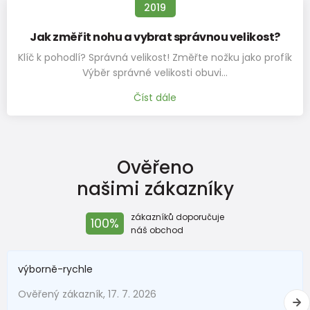
2019
tak důležitým faktorem správné a vhodné velikost
orientační Velikostní tabulka:
Jak změřit nohu a vybrat správnou velikost?
Klíč k pohodlí? Správná velikost! Změřte nožku jako profík
+-5mm
Výběr správné velikosti obuvi…
Botky pro první krůčky
Číst dále
Velikost
18
19
20
21
22
23
24
25
EU
Rozměr
Ověřeno
stélky v
120
126
133
139
145
151
157
163
našimi zákazníky
mm
zákazníků doporučuje
100%
náš obchod
Botky pro předškoláka
Velikost
výborně-rychle
26
27
28
29
30
31
32
33
EU
Ověřený zákazník, 17. 7. 2026