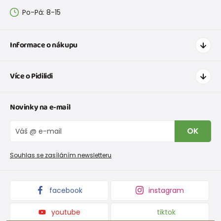
Po-Pá: 8-15
Informace o nákupu
Jak nakupovat
Více o Pidilidi
Doprava a platba
Tabulka velikostí oblečení
Kontakt
Novinky na e-mail
Tabulka velikostí obuvi
O nás
Vrácení zboží a reklamace
Blog
OK
Reklamační řád
Velkoobchod PiDiLiDi
Nevyzvednutá objednávka na dobírku
Affiliate program
Souhlas se zasíláním newsletteru
Podmínky akce a slevové kódy
Dárkové poukazy
Kolekce zboží
facebook
instagram
youtube
tiktok