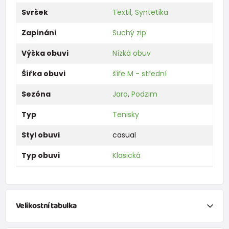
Svršek
Textil, Syntetika
Zapínání
Suchý zip
Výška obuvi
Nízká obuv
Šířka obuvi
šíře M - střední
Sezóna
Jaro
,
Podzim
Typ
Tenisky
Styl obuvi
casual
Typ obuvi
Klasická
Velikostní tabulka
Chci vypočítat velikosti obuvi na základě
změření délky