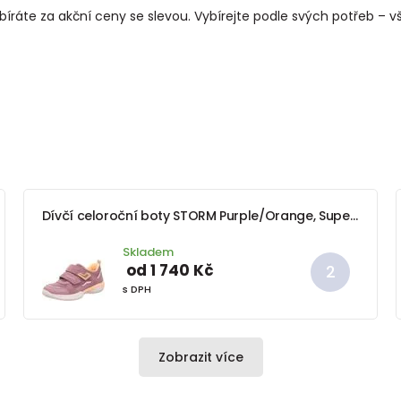
bíráte za akční ceny se slevou. Vybírejte podle svých potřeb – v
Dívčí celoroční boty STORM Purple/Orange, Superfit, 1-006390-8500, fialová
Skladem
od 1 740 Kč
s DPH
Zobrazit více