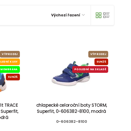
Výchozí řazení
VÝPRODEJ
VÝPRODEJ
LEDNÍ KUSY
SUN25
MEMBRÁNA
POSLEDNÍ NA SKLADĚ
SUN25
it TRACE
chlapecké celoroční boty STORM,
Superfit,
Superfit, 0-606382-8100, modrá
odrá
0-606382-8100