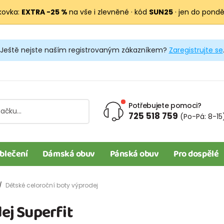
kovka:
EXTRA −25 %
na vše i zlevněné · kód
SUN25
· jen do pondělí
Ještě nejste naším registrovaným zákazníkem?
Zaregistrujte se
Potřebujete pomoci?
725 518 759
(Po-Pá: 8-15
blečení
Dámská obuv
Pánská obuv
Pro dospělé
Dětské celoroční boty výprodej
ej Superfit