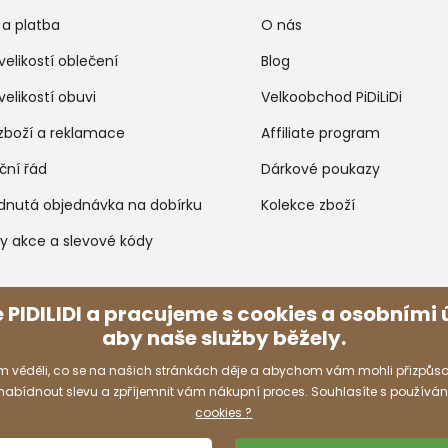
a platba
O nás
velikostí oblečení
Blog
velikostí obuvi
Velkoobchod PiDiLiDi
zboží a reklamace
Affiliate program
ční řád
Dárkové poukazy
dnutá objednávka na dobírku
Kolekce zboží
y akce a slevové kódy
Způsoby platby
 PIDILIDI a pracujeme s cookies a osobními ú
aby naše služby běžely.
 věděli, co se na našich stránkách děje a abychom vám mohli přizpůso
 nabídnout slevu a zpříjemnit vám nákupní proces. Souhlasíte s používá
cookies ?