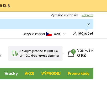
 10. 8.
Výměna a vrácení -
Zobrazit
Sleva 100 Kč na první nákup -
Podmínky
.
Můj účet
Jazyk a měna
CZK
Váš košík
Nakupte ještě za
2 000 Kč
0
0 Kč
)
a máte
dopravu zdarma
Hračky
AKCE
VÝPRODEJ
Promo kódy