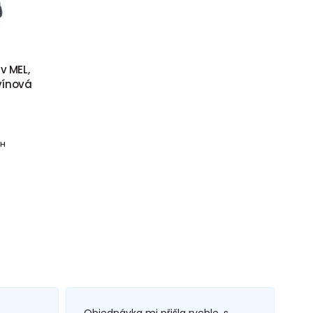
v MEL,
 vínová
PH
Objednávka mi přišla rychle, s