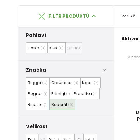
FILTR PRODUKTŮ
249 Kč
Pohlaví
Aktívni 
Holka
Kluk
Unisex
(3)
(6)
3 barv
Značka
Bugga
Groundies
Keen
(5)
(4)
(7)
Pegres
Primigi
Protetika
(1)
(1)
(4)
Ricosta
Superfit
(1)
(9)
D
P
Velikost
19
20
21
22
23
24
(1)
(3)
(1)
(1)