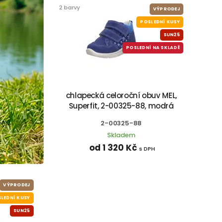
2 barvy
VÝPRODEJ
POSLEDNÍ KUSY
SUN25
POSLEDNÍ NA SKLADĚ
chlapecká celoroční obuv MEL,
Superfit, 2-00325-88, modrá
2-00325-88
Skladem
od 1 320 Kč
s DPH
VÝPRODEJ
LEDNÍ KUSY
SUN25