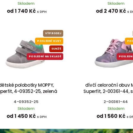
Skladem
Skladem
od 1 740 Kč
od 2 470 Kč
s DPH
s 
VÝPRODEJ
POSLEDNÍ KUSY
POS
SUN25
POSLEDNÍ NA SKLADĚ
POSLEDN
dětské polobotky MOPPY,
dívčí celoroční obuv 
perfit, 4-09352-25, zelená
Superfit, 2-00361-44, 
4-09352-25
2-00361-44
Skladem
Skladem
od 1 450 Kč
od 1 560 Kč
s DPH
s D