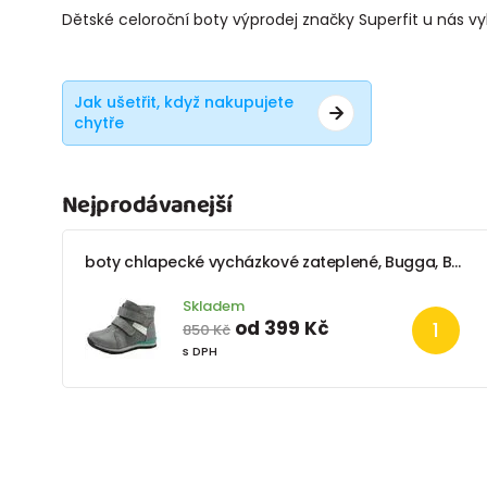
Dětské celoroční boty výprodej značky Superfit u nás vy
Jak ušetřit, když nakupujete
chytře
Nejprodávanejší
boty chlapecké vycházkové zateplené, Bugga, B00135-09, šedá
Skladem
od 399 Kč
850 Kč
s DPH