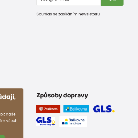
Souhlas se zasíláním newsletteru
Způsoby dopravy
daji,
bit naše
ním všech