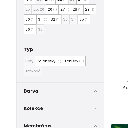
25
25/26
26
27
28
29
(1)
(1)
(1)
(1)
30
31
32
33
34
35
(1)
(2)
(1)
(1)
36
38
(1)
Typ
Boty
Polobotky
Tenisky
(6)
(3)
Trekové
Su
Barva
Kolekce
Membrána