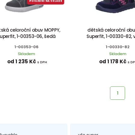
POSLEDNÍ NA SKLADĚ
ská celoroční obuv MOPPY,
dětská celoroční obu
uperfit, 1-00353-06, šedá
Superfit, 1-00330-82,
1-00353-06
1-00330-82
Skladem
Skladem
od 1 235 Kč
od 1 178 Kč
s DPH
s D
1
ě-rychle
vše super