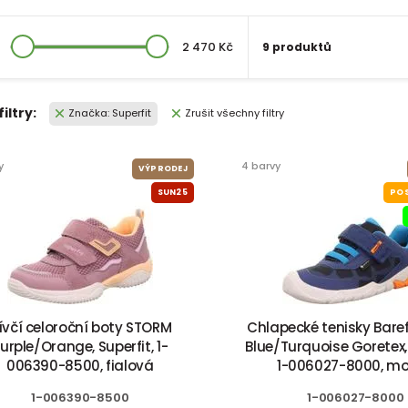
2 470 Kč
9 produktů
filtry:
Značka: Superfit
Zrušit všechny filtry
y
4 barvy
VÝPRODEJ
SUN25
POS
ívčí celoroční boty STORM
Chlapecké tenisky Baref
urple/Orange, Superfit, 1-
Blue/Turquoise Goretex, 
006390-8500, fialová
1-006027-8000, m
1-006390-8500
1-006027-8000