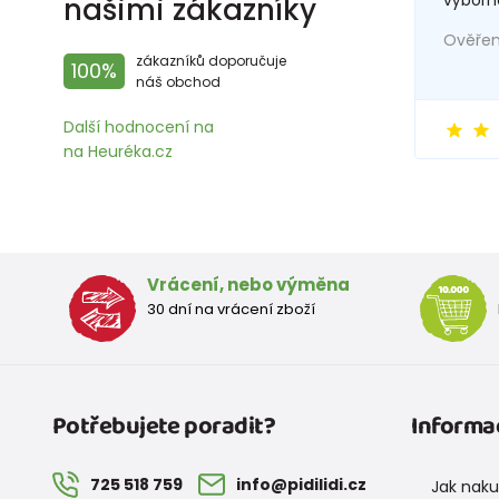
našimi zákazníky
Ověřený
zákazníků doporučuje
100%
náš obchod
Další hodnocení na
na Heuréka.cz
Vrácení, nebo výměna
30 dní na vrácení zboží
Potřebujete poradit?
Informa
725 518 759
info@pidilidi.cz
Jak nak