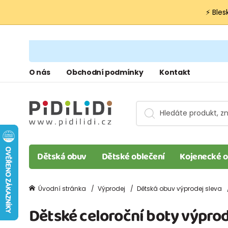
⚡ Bles
O nás
Obchodní podmínky
Kontakt
Dětská obuv
Dětské oblečení
Kojenecké o
Úvodní stránka
Výprodej
Dětská obuv výprodej sleva
Dětské celoroční boty výprod