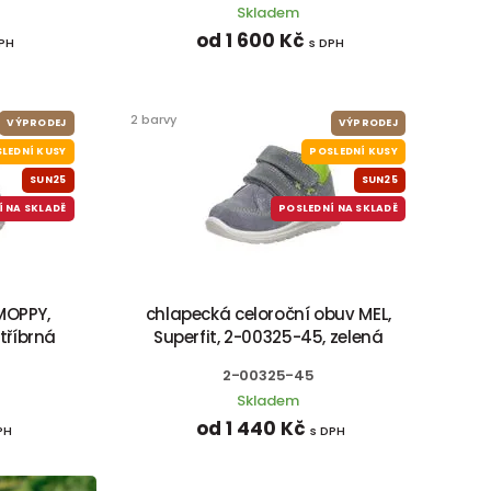
Skladem
od 1 600 Kč
DPH
s DPH
2 barvy
VÝPRODEJ
VÝPRODEJ
LEDNÍ KUSY
POSLEDNÍ KUSY
SUN25
SUN25
Í NA SKLADĚ
POSLEDNÍ NA SKLADĚ
MOPPY,
chlapecká celoroční obuv MEL,
stříbrná
Superfit, 2-00325-45, zelená
2-00325-45
Skladem
od 1 440 Kč
PH
s DPH