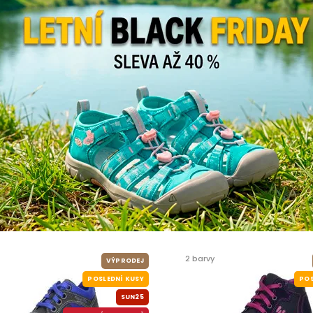
2 barvy
VÝPRODEJ
POSLEDNÍ KUSY
POS
SUN25