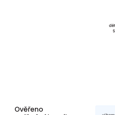
dět
S
Ověřeno
výborn