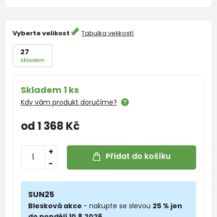
Vyberte velikost
Tabulka velikostí
27
Skladem
Skladem 1 ks
Kdy vám produkt doručíme?
od 1 368 Kč
+
Přidat do košíku
-
SUN25
Blesková akce
- nakupte se slevou
25 % jen
do pondělí 10.8.2026.