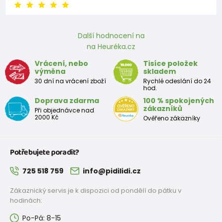
Změřte nohu Vašeho dítěte na tvrdší papírové podložce
(od paty k nejdelšímu prstu udělejte rysku).
Délku změřeného chodidla zadejte do tabulky v odkazu
Další hodnocení na
výše⬆.
na Heuréka.cz
Tím se Vám vypočítá ta správná velikost, kterou
Vrácení, nebo
Tisíce položek
potřebujete.
výměna
skladem
Náš výpočet je počítán i s nadměrkem, který je pro Vás
30 dní na vrácení zboží
Rychlé odeslání do 24
hod.
tak důležitým faktorem správné a vhodné velikost
Doprava zdarma
100 % spokojených
orientační Velikostní tabulka:
zákazníků
Při objednávce nad
2000 Kč
Ověřeno zákazníky
+-5mm
Botky pro první krůčky
Potřebujete poradit?
Velikost
18
19
20
21
22
23
24
25
725 518 759
info@pidilidi.cz
EU
Zákaznický servis je k dispozici od pondělí do pátku v
Rozměr
hodinách:
stélky v
120
126
133
139
145
151
157
163
mm
Po-Pá: 8-15