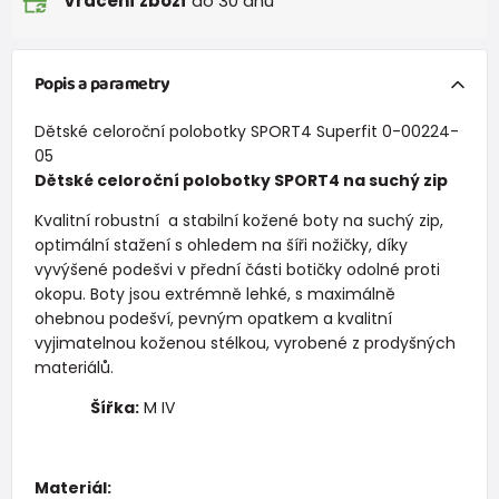
Vrácení zboží
do 30 dnů
Popis a parametry
Dětské celoroční polobotky SPORT4 Superfit 0-00224-
05
Dětské celoroční polobotky SPORT4 na suchý zip
Kvalitní robustní a stabilní kožené boty na suchý zip,
optimální stažení s ohledem na šíři nožičky, díky
vyvýšené podešvi v přední části botičky odolné proti
okopu. Boty jsou extrémně lehké, s maximálně
ohebnou podešví, pevným opatkem a kvalitní
vyjimatelnou koženou stélkou, vyrobené z prodyšných
materiálů.
Šířka:
M IV
Materiál: