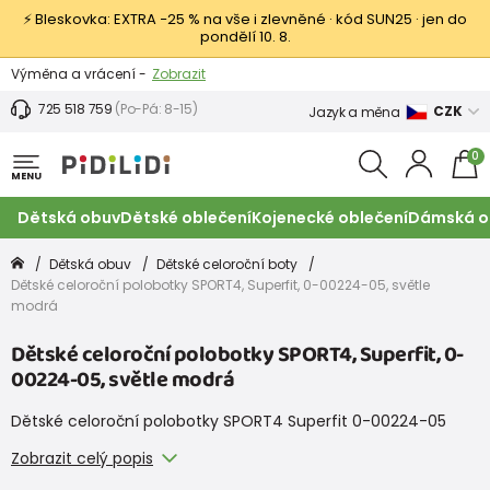
⚡ Bleskovka: EXTRA −25 % na vše i zlevněné · kód SUN25 · jen do
pondělí 10. 8.
Výměna a vrácení -
Zobrazit
Sleva 100 Kč na první nákup -
Podmínky
725 518 759
(Po-Pá: 8-15)
CZK
Jazyk a měna
0
MENU
Dětská obuv
Dětské oblečení
Kojenecké oblečení
Dámská o
Dětská obuv
Dětské celoroční boty
Dětské celoroční polobotky SPORT4, Superfit, 0-00224-05, světle
modrá
Dětské celoroční polobotky SPORT4, Superfit, 0-
00224-05, světle modrá
Dětské celoroční polobotky SPORT4 Superfit 0-00224-05
Zobrazit celý popis