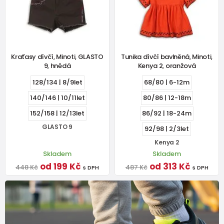
Kraťasy dívčí, Minoti, GLASTO
Tunika dívčí bavlněná, Minoti,
9, hnědá
Kenya 2, oranžová
128/134 | 8/9let
68/80 | 6-12m
140/146 | 10/11let
80/86 | 12-18m
152/158 | 12/13let
86/92 | 18-24m
GLASTO 9
92/98 | 2/3let
Kenya 2
Skladem
Skladem
od 199 Kč
od 313 Kč
448 Kč
487 Kč
s DPH
s DPH