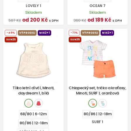
LOVELY 1
OCEAN 7
Skladem
Skladem
od 200 Kč
od 189 Kč
587 Kč
360 Kč
s DPH
s DPH
-49%
VÝPRODEJ
MIX2+1
-71%
VÝPRODEJ
MIX2+1
SUN25
SUN25
Tílko letní dívčí, Minoti,
Chlapecký set, tričko a kraťasy,
daydream 1, bílá
Minoti, SURF 1, oranžová
68/80 | 6-12m
80/86 | 12-18m
SURF 1
80/86 | 12-18m