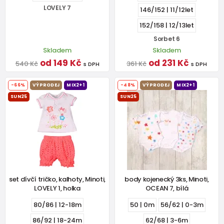
LOVELY 7
146/152 | 11/12let
152/158 | 12/13let
Sorbet 6
Skladem
Skladem
od 149 Kč
od 231 Kč
540 Kč
361 Kč
s DPH
s DPH
-66%
VÝPRODEJ
MIX2+1
-48%
VÝPRODEJ
MIX2+1
SUN25
SUN25
set dívčí tričko, kalhoty, Minoti,
body kojenecký 3ks, Minoti,
LOVELY 1, holka
OCEAN 7, bílá
80/86 | 12-18m
50 | 0m
56/62 | 0-3m
86/92 | 18-24m
62/68 | 3-6m