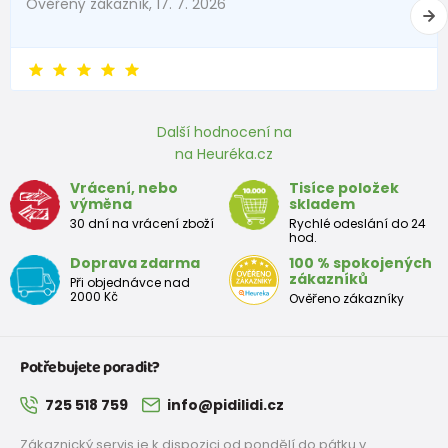
Ověřený zákazník, 17. 7. 2026
Další hodnocení na
na Heuréka.cz
Vrácení, nebo
Tisíce položek
výměna
skladem
30 dní na vrácení zboží
Rychlé odeslání do 24
hod.
Doprava zdarma
100 % spokojených
zákazníků
Při objednávce nad
2000 Kč
Ověřeno zákazníky
Potřebujete poradit?
725 518 759
info@pidilidi.cz
Zákaznický servis je k dispozici od pondělí do pátku v