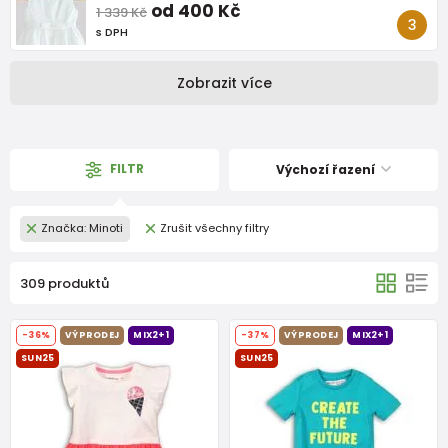
od 400 Kč
1 339 Kč
s DPH
Zobrazit více
FILTR
Výchozí řazení
Značka: Minoti
Zrušit všechny filtry
309 produktů
-36%
VÝPRODEJ
MIX2+1
-37%
VÝPRODEJ
MIX2+1
SUN25
SUN25