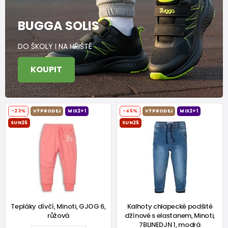
BUGGA SOLIS
DO ŠKOLY I NA HŘIŠTĚ
KOUPIT
-23%
VÝPRODEJ
MIX2+1
-45%
VÝPRODEJ
MIX2+1
SUN25
SUN25
Tepláky dívčí, Minoti, GJOG 6,
Kalhoty chlapecké podšité
růžová
džínové s elastanem, Minoti,
7BLINEDJN 1, modrá