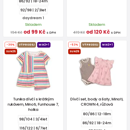
86/92 | 18-24m
92/98 | 2/3let
daydream 1
Skladem
Skladem
od 99 Kč
od 120 Kč
194 Kč
419 Kč
s DPH
s DPH
-36%
VÝPRODEJ
MIX2+1
-53%
VÝPRODEJ
MIX2+1
SUN25
SUN25
Tunika dívčí s krátkým
Dívčí set, body a šaty, Minoti,
rukávem, Minoti, Funhouse 7,
CROWN 4, růžová
holka
80/86 | 12-18m
98/104 | 3/4let
86/92 | 18-24m
116/122 | 6/7let