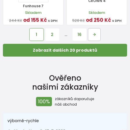
CROWN 4
Funhouse 7
Skladem
Skladem
od 155 Kč
od 250 Kč
244 Kč
528 Kč
s DPH
s DPH
1
2
…
16
Zobrazit dalších 20 produktů
Ověřeno
našimi zákazníky
zákazníků doporučuje
100%
náš obchod
výborně-rychle