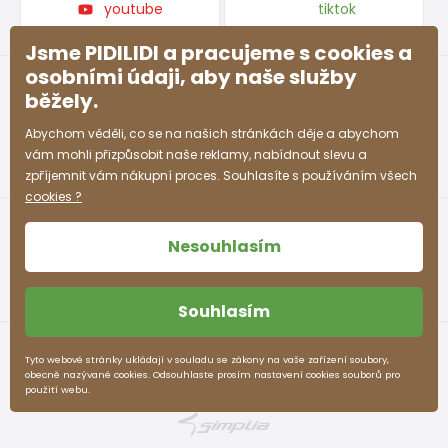
youtube
tiktok
Jsme PIDILIDI a pracujeme s cookies a
osobními údaji, aby naše služby
běžely.
Abychom věděli, co se na našich stránkách děje a abychom
vám mohli přizpůsobit naše reklamy, nabídnout slevu a
zpříjemnit vám nákupní proces. Souhlasíte s používáním všech
cookies ?
Nesouhlasím
Souhlasím
Obchodní podmínky
Ochrana osobních údajů
Tyto webové stránky ukládají v souladu se zákony na vaše zařízení soubory,
obecně nazývané cookies. Odsouhlaste prosím nastavení cookies souborů pro
pidilidi.cz © 2026. Webdesign
Litvanyi.sk
.
použití webu.
E-shop vytvořila