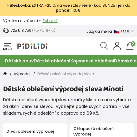
⚡ Bleskovka: EXTRA −25 % na vše i zlevněné · kód SUN25 · jen do
pondělí 10. 8.
Výměna a vrácení -
Zobrazit
Sleva 100 Kč na první nákup -
Podmínky
725 518 759
(Po-Pá: 8-15)
CZK
Jazyk a měna
0
MENU
Dětská obuv
Dětské oblečení
Kojenecké oblečení
Dámská o
Výprodej
Dětské oblečení výprodej sleva
Dětské oblečení výprodej sleva Minoti
Dětské oblečení výprodej sleva značky Minoti u nás vybíráte
za akční ceny se slevou. Vybírejte podle svých potřeb – vše
skladem, rychlé odeslání a doprava od 69 Kč.
Chlapecké oblečení
Dívčí oblečení výprodej
výprodej