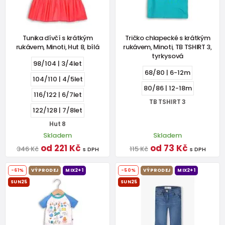
Tunika dívčí s krátkým
Tričko chlapecké s krátkým
rukávem, Minoti, Hut 8, bílá
rukávem, Minoti, TB TSHIRT 3,
tyrkysová
98/104 | 3/4let
68/80 | 6-12m
104/110 | 4/5let
80/86 | 12-18m
116/122 | 6/7let
TB TSHIRT 3
122/128 | 7/8let
Hut 8
Skladem
Skladem
od 221 Kč
od 73 Kč
346 Kč
115 Kč
s DPH
s DPH
-61%
VÝPRODEJ
MIX2+1
-50%
VÝPRODEJ
MIX2+1
SUN25
SUN25