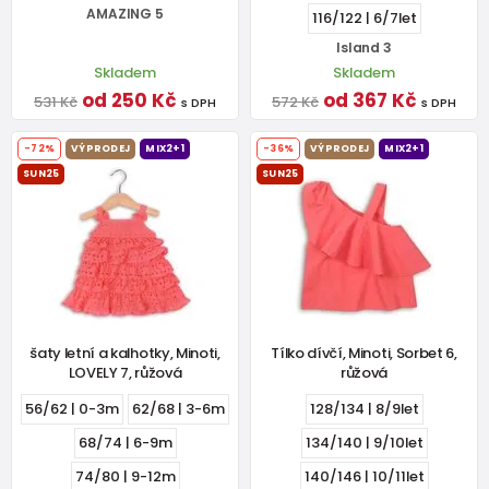
AMAZING 5
116/122 | 6/7let
Island 3
Skladem
Skladem
od 250 Kč
od 367 Kč
531 Kč
572 Kč
s DPH
s DPH
-72%
VÝPRODEJ
MIX2+1
-36%
VÝPRODEJ
MIX2+1
SUN25
SUN25
šaty letní a kalhotky, Minoti,
Tílko dívčí, Minoti, Sorbet 6,
LOVELY 7, růžová
růžová
56/62 | 0-3m
62/68 | 3-6m
128/134 | 8/9let
68/74 | 6-9m
134/140 | 9/10let
74/80 | 9-12m
140/146 | 10/11let