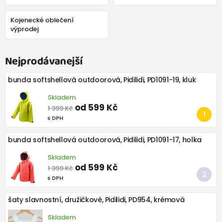
Kojenecké oblečení
výprodej
Nejprodávanejší
bunda softshellová outdoorová, Pidilidi, PD1091-19, kluk
Skladem
od 599 Kč
1 399 Kč
s DPH
bunda softshellová outdoorová, Pidilidi, PD1091-17, holka
Skladem
od 599 Kč
1 399 Kč
s DPH
šaty slavnostní, družičkové, Pidilidi, PD954, krémová
Skladem