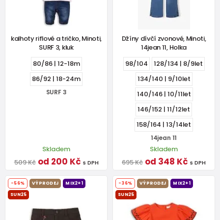
kalhoty riflové a tričko, Minoti,
Džíny dívčí zvonové, Minoti,
SURF 3, kluk
14jean 11, Holka
80/86 | 12-18m
98/104
128/134 | 8/9let
86/92 | 18-24m
134/140 | 9/10let
SURF 3
140/146 | 10/11let
146/152 | 11/12let
158/164 | 13/14let
14jean 11
Skladem
Skladem
od 200 Kč
od 348 Kč
509 Kč
695 Kč
s DPH
s DPH
-56%
VÝPRODEJ
MIX2+1
-36%
VÝPRODEJ
MIX2+1
SUN25
SUN25