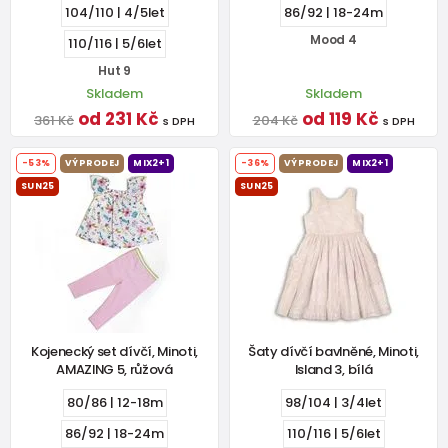
104/110 | 4/5let
86/92 | 18-24m
Mood 4
110/116 | 5/6let
Hut 9
Skladem
Skladem
od 231 Kč
od 119 Kč
361 Kč
204 Kč
s DPH
s DPH
-53%
VÝPRODEJ
MIX2+1
-36%
VÝPRODEJ
MIX2+1
SUN25
SUN25
Kojenecký set dívčí, Minoti,
Šaty dívčí bavlněné, Minoti,
AMAZING 5, růžová
Island 3, bílá
80/86 | 12-18m
98/104 | 3/4let
86/92 | 18-24m
110/116 | 5/6let