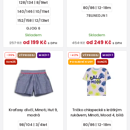
128/134 | 8/9let
80/86 | 12-18m
140/146 | 10/11let
7BLINEDJN 1
152/158 | 12/13let
GJOG 6
Skladem
Skladem
od 199 Kč
od 249 Kč
257 Kč
454 Kč
s DPH
s DPH
-36%
VÝPRODEJ
MIX2+1
-42%
VÝPRODEJ
MIX2+1
SUN25
POSLEDNÍ KUSY
SUN25
Kraťasy dívčí, Minoti, Hut 9,
Tričko chlapecké s krátkým
modrá
rukávem, Minoti, Mood 4, bílá
98/104 | 3/4let
80/86 | 12-18m