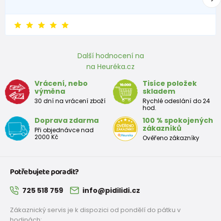
ponožky dívčí- 3pack, Pidilidi, PD0127, Holka
229 Kč
od 139 Kč
s DPH
Skladem
Další hodnocení na
ponožky dívčí - 3pack, Pidilidi, PD0126, Holka
na Heuréka.cz
Vrácení, nebo
Tisíce položek
229 Kč
výměna
skladem
od 139 Kč
s DPH
Skladem
30 dní na vrácení zboží
Rychlé odeslání do 24
hod.
Doprava zdarma
100 % spokojených
ponožky dívčí, 3pack, Pidilidi, PD0124, holka
zákazníků
Při objednávce nad
2000 Kč
Ověřeno zákazníky
229 Kč
od 99 Kč
s DPH
Skladem
Potřebujete poradit?
725 518 759
info@pidilidi.cz
Zákaznický servis je k dispozici od pondělí do pátku v
hodinách: