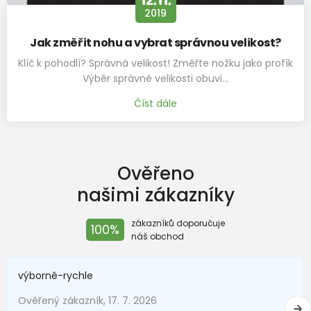
12.11.
2019
229 Kč
od 139 Kč
s DPH
Jak změřit nohu a vybrat správnou velikost?
Skladem
Klíč k pohodlí? Správná velikost! Změřte nožku jako profík
veselé ponožky FUNNY dívčí - 3pack, Pidilidi, PD0136-01, holka
Výběr správné velikosti obuvi…
229 Kč
Číst dále
od 139 Kč
s DPH
Skladem
ponožky dívčí, 3pack, Pidilidi, PD0122, holka
Ověřeno
229 Kč
našimi zákazníky
od 139 Kč
s DPH
Skladem
zákazníků doporučuje
100%
náš obchod
veselé ponožky FUNNY dívčí - 3pack, Pidilidi, PD0132, Holka
229 Kč
výborně-rychle
od 139 Kč
s DPH
Skladem
Ověřený zákazník, 17. 7. 2026