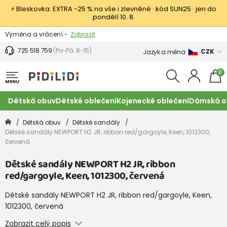
⚡ Bleskovka: EXTRA −25 % na vše i zlevněné · kód SUN25 · jen do
pondělí 10. 8.
Výměna a vrácení -
Zobrazit
Sleva 100 Kč na první nákup -
Podmínky
725 518 759
(Po-Pá: 8-15)
CZK
Jazyk a měna
0
MENU
Dětská obuv
Dětské oblečení
Kojenecké oblečení
Dámská o
Dětská obuv
Dětské sandály
Dětské sandály NEWPORT H2 JR, ribbon red/gargoyle, Keen, 1012300,
červená
Dětské sandály NEWPORT H2 JR, ribbon
red/gargoyle, Keen, 1012300, červená
Dětské sandály NEWPORT H2 JR, ribbon red/gargoyle, Keen,
1012300, červená
Zobrazit celý popis