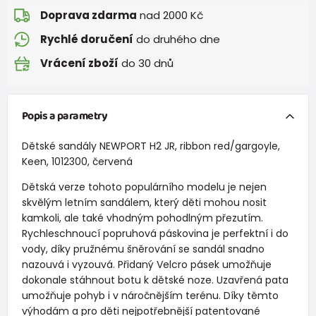
Doprava zdarma
nad 2000 Kč
Rychlé doručení
do druhého dne
Vrácení zboží
do 30 dnů
Popis a parametry
Dětské sandály NEWPORT H2 JR, ribbon red/gargoyle,
Keen, 1012300, červená
Dětská verze tohoto populárního modelu je nejen
skvělým letním sandálem, který děti mohou nosit
kamkoli, ale také vhodným pohodlným přezutím.
Rychleschnoucí popruhová páskovina je perfektní i do
vody, díky pružnému šněrování se sandál snadno
nazouvá i vyzouvá. Přidaný Velcro pásek umožňuje
dokonale stáhnout botu k dětské noze. Uzavřená pata
umožňuje pohyb i v náročnějším terénu. Díky těmto
výhodám a pro děti nejpotřebnější patentované