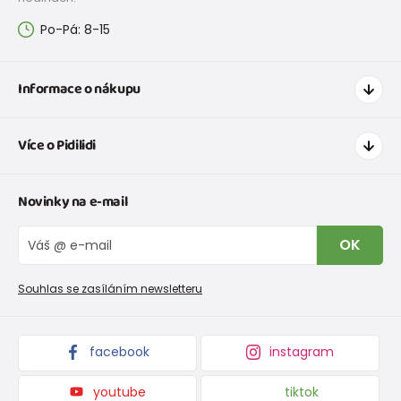
Po-Pá: 8-15
Informace o nákupu
Jak nakupovat
Více o Pidilidi
Doprava a platba
Tabulka velikostí oblečení
Kontakt
Novinky na e-mail
Tabulka velikostí obuvi
O nás
Vrácení zboží a reklamace
Blog
OK
Reklamační řád
Velkoobchod PiDiLiDi
Nevyzvednutá objednávka na dobírku
Affiliate program
Souhlas se zasíláním newsletteru
Podmínky akce a slevové kódy
Dárkové poukazy
Kolekce zboží
facebook
instagram
youtube
tiktok