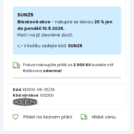
SUN25
Blesková akce
- nakupte se slevou
25 % jen
do pondělí 10.8.2026.
Platí i na již zlevněné zboží.
👉 V košíku zadejte kód:
SUN25
Pokud nakoupíte ještě za
2 000 Kč
budete mít
Balíkovna
zdarma!
Kód
:
KE0010-08-25/26
Kód výrobce
:
1012300
Přidat na Seznam přání
Hlídat cenu