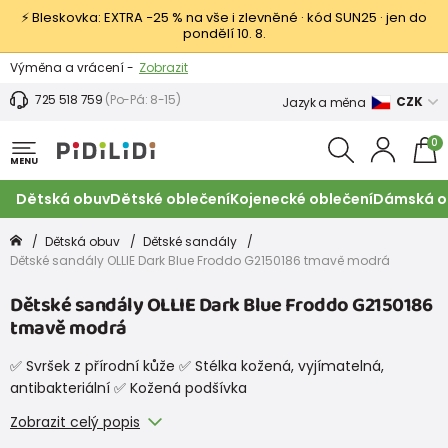
⚡ Bleskovka: EXTRA −25 % na vše i zlevněné · kód SUN25 · jen do
pondělí 10. 8.
Výměna a vrácení -
Zobrazit
Sleva 100 Kč na první nákup -
Podmínky
725 518 759
(Po-Pá: 8-15)
CZK
Jazyk a měna
0
MENU
Dětská obuv
Dětské oblečení
Kojenecké oblečení
Dámská o
Dětská obuv
Dětské sandály
Dětské sandály OLLIE Dark Blue Froddo G2150186 tmavě modrá
Dětské sandály OLLIE Dark Blue Froddo G2150186
tmavě modrá
✅ Svršek z přírodní kůže ✅ Stélka kožená, vyjímatelná,
antibakteriální ✅ Kožená podšívka
Zobrazit celý popis