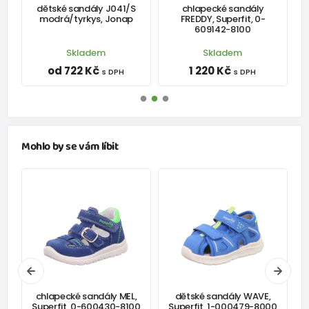
dětské sandály J041/S
chlapecké sandály
modrá/tyrkys, Jonap
FREDDY, Superfit, 0-
609142-8100
Skladem
Skladem
od 722 Kč
1 220 Kč
s DPH
s DPH
Mohlo by se vám líbit
E,
chlapecké sandály MEL,
dětské sandály WAVE,
0
Superfit, 0-600430-8100
Superfit, 1-000479-8000