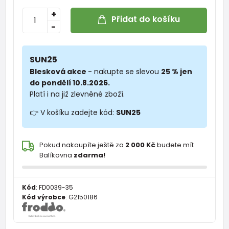
+
Přidat do košíku
-
SUN25
Blesková akce
- nakupte se slevou
25 % jen
do pondělí 10.8.2026.
Platí i na již zlevněné zboží.
👉 V košíku zadejte kód:
SUN25
Pokud nakoupíte ještě za
2 000 Kč
budete mít
Balíkovna
zdarma!
Kód
:
FD0039-35
Kód výrobce
:
G2150186