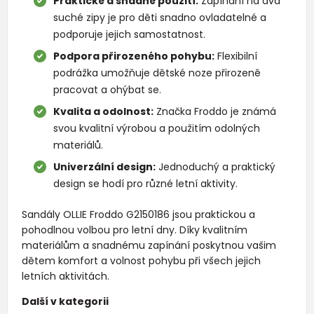
Praktické a snadné použití:
Zapínání na dva
suché zipy je pro děti snadno ovladatelné a
podporuje jejich samostatnost.
Podpora přirozeného pohybu:
Flexibilní
podrážka umožňuje dětské noze přirozeně
pracovat a ohýbat se.
Kvalita a odolnost:
Značka Froddo je známá
svou kvalitní výrobou a použitím odolných
materiálů.
Univerzální design:
Jednoduchý a praktický
design se hodí pro různé letní aktivity.
Sandály OLLIE Froddo G2150186 jsou praktickou a
pohodlnou volbou pro letní dny. Díky kvalitním
materiálům a snadnému zapínání poskytnou vašim
dětem komfort a volnost pohybu při všech jejich
letních aktivitách.
Další v kategorii