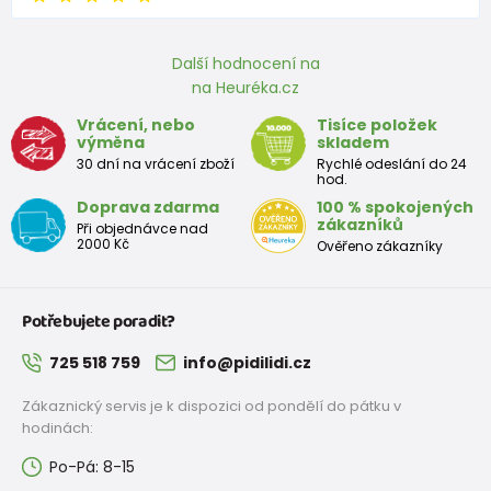
Další hodnocení na
na Heuréka.cz
Vrácení, nebo
Tisíce položek
výměna
skladem
30 dní na vrácení zboží
Rychlé odeslání do 24
hod.
Doprava zdarma
100 % spokojených
zákazníků
Při objednávce nad
2000 Kč
Ověřeno zákazníky
Potřebujete poradit?
725 518 759
info@pidilidi.cz
Zákaznický servis je k dispozici od pondělí do pátku v
hodinách:
Po-Pá: 8-15