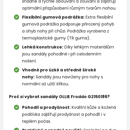
snadné a rychlé obouvání a zouvání a zajišťují
optimální přizpůsobení různým tvarům nohou.
Flexibilní gumová podrážka:
Extra flexibilní
gumová podrážka podporuje přirozený pohyb
a ohyb nohy při chůzi. Podrážka vyrobena z
termoplastické gumy (TR guma).
Lehká konstrukce:
Díky lehkým materiálům
jsou sandály pohodlné i při celodenním
nošení.
Vhodné pro úzké a středně široké
nohy:
Sandály jsou navrženy pro nohy s
normální až užší šířkou.
Proč si vybrat sandály OLLIE Froddo G2150186?
Pohodlí a prodyšnost:
Kvalitní kůže a kožená
podšívka zajišťují prodyšnost a pohodlí i v
teplém počas.