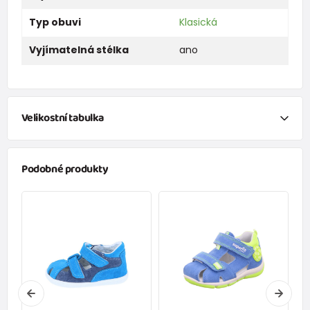
Typ obuvi
Klasická
Vyjímatelná stélka
ano
Velikostní tabulka
velikost
19
20
21
22
23
24
25
26
27
Podobné produkty
délka
stélky v
124
131
137
144
151
158
164
171
178
mm