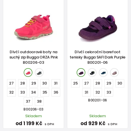
Dívčí outdoorové boty na
Dívčí celoroční barefoot
suchý zip Bugga ORZA Pink
tenisky Bugga SAFI Dark Purple
B00206-03
B00201-06
27
28
29
30
31
25
27
28
29
30
32
33
34
35
36
31
32
33
B00201-06
37
38
B00206-03
Skladem
Skladem
od 1 199 Kč
od 929 Kč
s DPH
s DPH