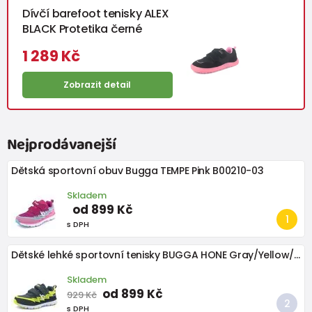
Dívčí barefoot tenisky ALEX
BLACK Protetika černé
1 289 Kč
Zobrazit detail
Nejprodávanejší
Dětská sportovní obuv Bugga TEMPE Pink B00210-03
Skladem
od 899 Kč
s DPH
Dětské lehké sportovní tenisky BUGGA HONE Gray/Yellow/Black
Skladem
od 899 Kč
929 Kč
s DPH