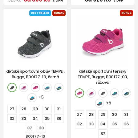
929 Kč
s DPH
s DPH
BESTSELLER
SUN25
SUN25
dětské sportovní obuv TEMPE ,
dětské sportovní tenisky
Bugga, B00177-10, černá
TEMPE, Bugga, B00177-03,
růžová
+5
+5
27
28
29
30
31
27
28
29
30
31
32
33
34
35
36
32
33
34
35
36
37
38
37
B00177-10