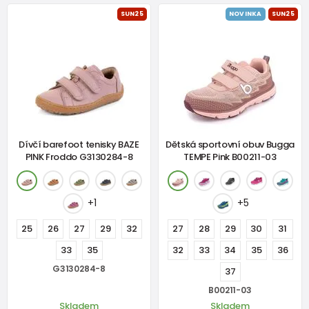
SUN25
NOVINKA
SUN25
Dívčí barefoot tenisky BAZE
Dětská sportovní obuv Bugga
PINK Froddo G3130284-8
TEMPE Pink B00211-03
+1
+5
25
26
27
29
32
27
28
29
30
31
33
35
32
33
34
35
36
G3130284-8
37
B00211-03
Skladem
Skladem