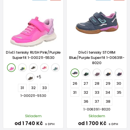
Dívčí tenisky RUSH Pink/Purple
Dívčí tenisky STORM
Superfit 1-000211-5530
Blue/Purple Superfit 1-006391-
8020
+5
26
27
28
29
30
31
32
33
31
32
33
34
35
1-000211-5530
36
37
38
1-006391-8020
Skladem
Skladem
od 1 740 Kč
od 1 700 Kč
s DPH
s DPH