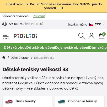
⚡ Bleskovka: EXTRA −25 % na vše i zlevněné · kód SUN25 · jen do
pondělí 10. 8.
Výměna a vrácení -
Zobrazit
Sleva 100 Kč na první nákup -
Podmínky
725 518 759
(Po-Pá: 8-15)
CZK
Jazyk a měna
0
MENU
Dětská obuv
Dětské oblečení
Kojenecké oblečení
Dámská o
Dětská obuv
Dětské tenisky
Dětské tenisky velikosti 33
Dětské tenisky velikosti 33 u nás vybíráte na sport i volný čas,
barefoot i klasické. Důraz klademe na pohodlí a zdravý vývoj
dětské nohy – vše skladem, doprava od 69 Kč.
Dívčí tenisky
Chlapecké tenisky