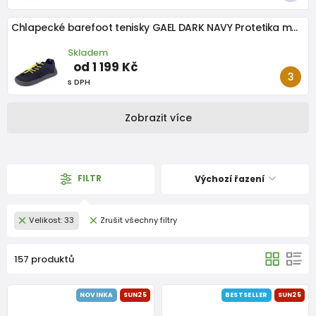
Chlapecké barefoot tenisky GAEL DARK NAVY Protetika modré
Skladem
od 1 199 Kč
s DPH
Zobrazit více
FILTR
Výchozí řazení
Velikost: 33
Zrušit všechny filtry
157 produktů
NOVINKA
SUN25
BESTSELLER
SUN25