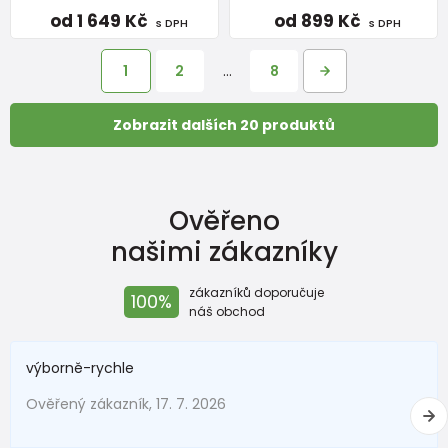
od 1 649 Kč
od 899 Kč
s DPH
s DPH
1
2
…
8
Zobrazit dalších 20 produktů
Ověřeno
našimi zákazníky
zákazníků doporučuje
100%
náš obchod
výborně-rychle
Ověřený zákazník, 17. 7. 2026