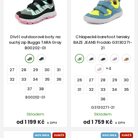
Dívčí outdoorové boty na
Chlapecké barefoot tenisky
suchý zip Bugga TARA Gray
BAZE JEANS Froddo G3130271-
B00202-01
21
+4
27
28
29
30
31
32
33
34
35
36
26
27
28
29
30
37
38
31
32
33
34
35
B00202-01
36
G3130271-21
Skladem
Skladem
od 1 199 Kč
od 1 759 Kč
s DPH
s DPH
NOVINKA
SUN25
NOVINKA
SUN25