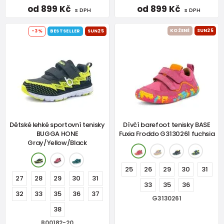
od 899 Kč
od 899 Kč
s DPH
s DPH
KOŽENÉ
SUN25
-3%
BESTSELLER
SUN25
Dětské lehké sportovní tenisky
Dívčí barefoot tenisky BASE
BUGGA HONE
Fuxia Froddo G3130261 fuchsia
Gray/Yellow/Black
25
26
29
30
31
27
28
29
30
31
33
35
36
32
33
35
36
37
G3130261
38
B00182-20