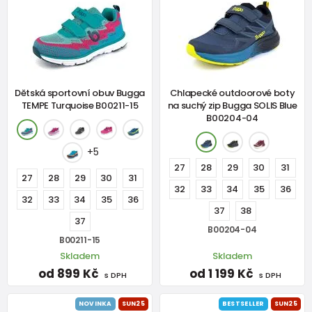
Dětská sportovní obuv Bugga
Chlapecké outdoorové boty
TEMPE Turquoise B00211-15
na suchý zip Bugga SOLIS Blue
B00204-04
+5
27
28
29
30
31
27
28
29
30
31
32
33
34
35
36
32
33
34
35
36
37
38
37
B00204-04
B00211-15
Skladem
Skladem
od 899 Kč
od 1 199 Kč
s DPH
s DPH
NOVINKA
SUN25
BESTSELLER
SUN25