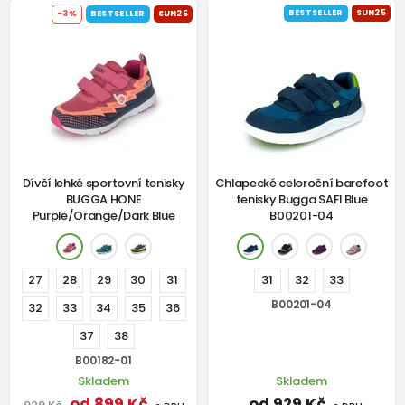
BESTSELLER
SUN25
-3%
BESTSELLER
SUN25
Dívčí lehké sportovní tenisky
Chlapecké celoroční barefoot
BUGGA HONE
tenisky Bugga SAFI Blue
Purple/Orange/Dark Blue
B00201-04
27
28
29
30
31
31
32
33
B00201-04
32
33
34
35
36
37
38
B00182-01
Skladem
Skladem
od 899 Kč
od 929 Kč