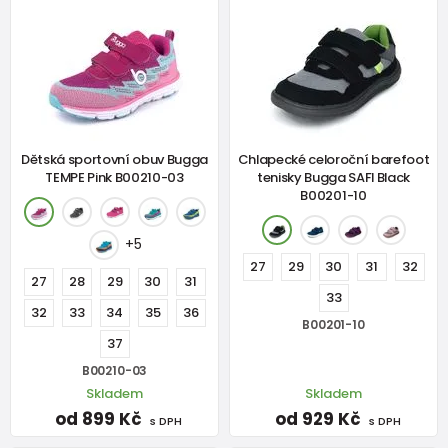
Dětská sportovní obuv Bugga
Chlapecké celoroční barefoot
TEMPE Pink B00210-03
tenisky Bugga SAFI Black
B00201-10
+5
27
29
30
31
32
27
28
29
30
31
33
32
33
34
35
36
B00201-10
37
B00210-03
Skladem
Skladem
od 899 Kč
od 929 Kč
s DPH
s DPH