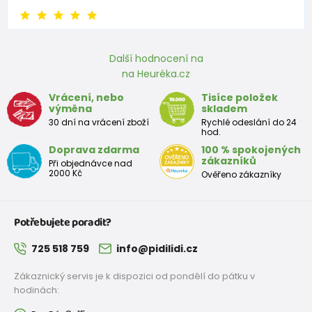
Další hodnocení na
na Heuréka.cz
Vrácení, nebo
Tisíce položek
výměna
skladem
30 dní na vrácení zboží
Rychlé odeslání do 24
hod.
Doprava zdarma
100 % spokojených
zákazníků
Při objednávce nad
2000 Kč
Ověřeno zákazníky
Potřebujete poradit?
725 518 759
info@pidilidi.cz
Zákaznický servis je k dispozici od pondělí do pátku v
hodinách: