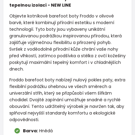
tepelnou izolací - NEW LINE
Objevte kotníkové barefoot boty Froddo v olivové
barvě, které kombinují přírodní estetiku s moderní
technologií. Tyto boty jsou vybaveny unikátní
granulovanou podrážkou inspirovanou přírodou, která
zajišťuje výjimečnou flexibilitu a přirozený pohyb.
Svršek z voděodolné přírodní kůže chrání vaše nohy
před vlhkostí, zatímco podšívka a stélka z ovčí kožešiny
poskytují maximální tepelný komfort i v chladnějších
dnech.
Froddo barefoot boty nabízejí nulový pokles paty, extra
flexibilní podrážku ohebnou ve všech směrech a
univerzální střih, který se přizpůsobí všem šířkám
chodidel. Dvojité zapínání umožňuje snadné a rychlé
obouvání. Tento udržitelný výrobek je navržen tak, aby
splňoval nejvyšší standardy komfortu a ekologické
odpovědnosti.
Barva:
Hnědá