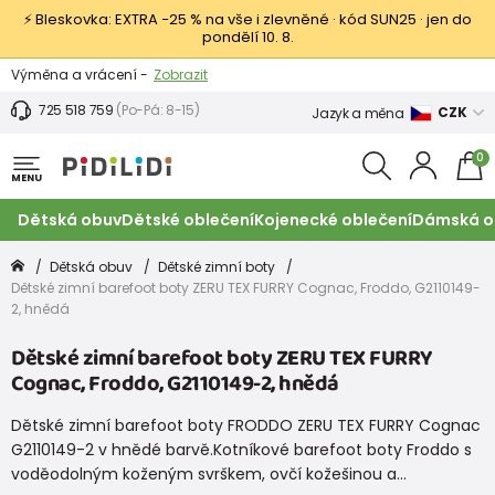
⚡ Bleskovka: EXTRA −25 % na vše i zlevněné · kód SUN25 · jen do
pondělí 10. 8.
Výměna a vrácení -
Zobrazit
Sleva 100 Kč na první nákup -
Podmínky
725 518 759
(Po-Pá: 8-15)
CZK
Jazyk a měna
0
MENU
Dětská obuv
Dětské oblečení
Kojenecké oblečení
Dámská o
Dětská obuv
Dětské zimní boty
Dětské zimní barefoot boty ZERU TEX FURRY Cognac, Froddo, G2110149-
2, hnědá
Dětské zimní barefoot boty ZERU TEX FURRY
Cognac, Froddo, G2110149-2, hnědá
Dětské zimní barefoot boty FRODDO ZERU TEX FURRY Cognac
G2110149-2 v hnědé barvě.Kotníkové barefoot boty Froddo s
voděodolným koženým svrškem, ovčí kožešinou a…