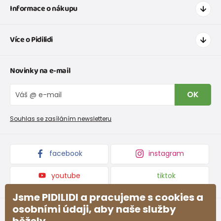
Informace o nákupu
Jak nakupovat
Více o Pidilidi
Doprava a platba
Tabulka velikostí oblečení
Kontakt
Novinky na e-mail
Tabulka velikostí obuvi
O nás
Vrácení zboží a reklamace
Blog
OK
Reklamační řád
Velkoobchod PiDiLiDi
Nevyzvednutá objednávka na dobírku
Affiliate program
Souhlas se zasíláním newsletteru
Podmínky akce a slevové kódy
Dárkové poukazy
Kolekce zboží
facebook
instagram
youtube
tiktok
Jsme PIDILIDI a pracujeme s cookies a
osobními údaji, aby naše služby