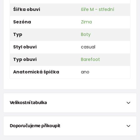
Šířka obuvi
šíře M - střední
Sezóna
Zima
Typ
Boty
Styl obuvi
casual
Typ obuvi
Barefoot
Anatomická špička
ano
Velikostní tabulka
Reálné vnitřní rozměry
Doporučujeme přikoupit
Velikost
20
21
22
23
24
25
26
27
veselé ponožky FUNNY chlapecké - 3pack, Pidilidi, PD0141-02, kluk