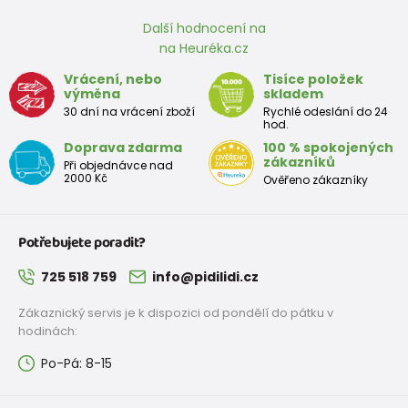
Další hodnocení na
na Heuréka.cz
Vrácení, nebo
Tisíce položek
výměna
skladem
30 dní na vrácení zboží
Rychlé odeslání do 24
hod.
Doprava zdarma
100 % spokojených
zákazníků
Při objednávce nad
2000 Kč
Ověřeno zákazníky
Potřebujete poradit?
725 518 759
info@pidilidi.cz
Zákaznický servis je k dispozici od pondělí do pátku v
hodinách:
Po-Pá: 8-15