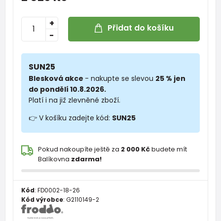
+
Přidat do košíku
-
SUN25
Blesková akce
- nakupte se slevou
25 % jen
do pondělí 10.8.2026.
Platí i na již zlevněné zboží.
👉 V košíku zadejte kód:
SUN25
Pokud nakoupíte ještě za
2 000 Kč
budete mít
Balíkovna
zdarma!
Kód
:
FD0002-18-26
Kód výrobce
:
G2110149-2