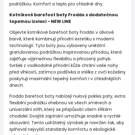
podrážkou. Komfort a teplo pro chladné dny.
Kotníkové barefoot boty Froddo s dodatečnou
tepelnou izolací - NEW LINE
Objevte kotníkové barefoot boty Froddo v olivové
barvě, které kombinují přírodní estetiku s moderní
technologií. Tyto boty jsou vybaveny unikátní
granulovanou podrážkou inspirovanou přírodou, která
zajišťuje výjimečnou flexibilitu a přirozený pohyb.
Svršek z voděodolné přírodní kůže chrání vaše nohy
před vlhkostí, zatímco podšívka a stélka z ovčí kožešiny
poskytují maximální tepelný komfort i v chladnějších
dnech.
Froddo barefoot boty nabízejí nulový pokles paty, extra
flexibilní podrážku ohebnou ve všech směrech a
univerzální střih, který se přizpůsobí všem šířkám
chodidel. Dvojité zapínání umožňuje snadné a rychlé
obouvání. Tento udržitelný výrobek je navržen tak, aby
splňoval nejvyšší standardy komfortu a ekologické