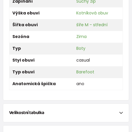
Zapínání
Suchý zip
Výška obuvi
Kotníková obuv
Šířka obuvi
šíře M - střední
Sezóna
Zima
Typ
Boty
Styl obuvi
casual
Typ obuvi
Barefoot
Anatomická špička
ano
Velikostní tabulka
Reálné vnitřní rozměry