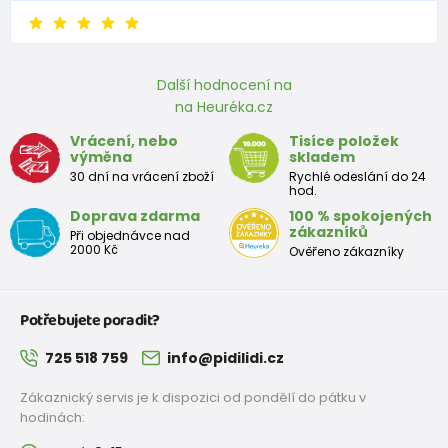
Další hodnocení na
na Heuréka.cz
Vrácení, nebo
Tisíce položek
výměna
skladem
30 dní na vrácení zboží
Rychlé odeslání do 24
hod.
Doprava zdarma
100 % spokojených
zákazníků
Při objednávce nad
2000 Kč
Ověřeno zákazníky
Potřebujete poradit?
725 518 759
info@pidilidi.cz
Zákaznický servis je k dispozici od pondělí do pátku v
hodinách: