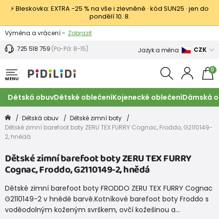
⚡ Bleskovka: EXTRA −25 % na vše i zlevněné · kód SUN25 · jen do
pondělí 10. 8.
Výměna a vrácení -
Zobrazit
Sleva 100 Kč na první nákup -
Podmínky
725 518 759
(Po-Pá: 8-15)
CZK
Jazyk a měna
0
MENU
Dětská obuv
Dětské oblečení
Kojenecké oblečení
Dámská o
Dětská obuv
Dětské zimní boty
Dětské zimní barefoot boty ZERU TEX FURRY Cognac, Froddo, G2110149-
2, hnědá
Dětské zimní barefoot boty ZERU TEX FURRY
Cognac, Froddo, G2110149-2, hnědá
Dětské zimní barefoot boty FRODDO ZERU TEX FURRY Cognac
G2110149-2 v hnědé barvě.Kotníkové barefoot boty Froddo s
voděodolným koženým svrškem, ovčí kožešinou a…