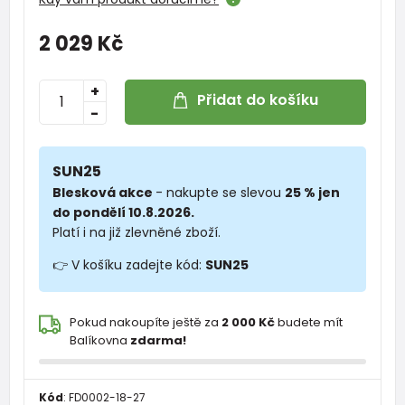
2 029 Kč
+
Přidat do košíku
-
SUN25
Blesková akce
- nakupte se slevou
25 % jen
do pondělí 10.8.2026.
Platí i na již zlevněné zboží.
👉 V košíku zadejte kód:
SUN25
Pokud nakoupíte ještě za
2 000 Kč
budete mít
Balíkovna
zdarma!
Kód
:
FD0002-18-27