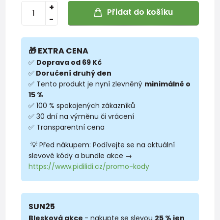
+
Přidat do košíku
-
🎁 EXTRA CENA
✅
Doprava od 69 Kč
✅
Doručení druhý den
✅ Tento produkt je nyní zlevněný
minimálně o
15 %
✅ 100 % spokojených zákazníků
✅ 30 dní na výměnu či vrácení
✅ Transparentní cena
💡 Před nákupem: Podívejte se na aktuální
slevové kódy a bundle akce →
https://www.pidilidi.cz/promo-kody
SUN25
Blesková akce
- nakupte se slevou
25 % jen