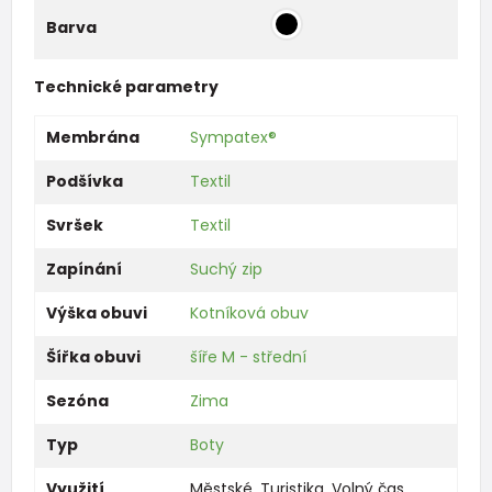
Barva
Technické parametry
Membrána
Sympatex®
Podšívka
Textil
Svršek
Textil
Zapínání
Suchý zip
Výška obuvi
Kotníková obuv
Šířka obuvi
šíře M - střední
Sezóna
Zima
Typ
Boty
Využití
Městské
,
Turistika
,
Volný čas