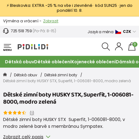
⚡ Bleskovka: EXTRA −25 % na vše i zlevněné · kód SUN25 · jen do
pondělí 10. 8.
Výměna a vrácení -
Zobrazit
Sleva 100 Kč na první nákup -
Podmínky
725 518 759
(Po-Pá: 8-15)
CZK
Jazyk a měna
0
MENU
Dětská obuv
Dětské oblečení
Kojenecké oblečení
Dámská o
Dětská obuv
Dětské zimní boty
Dětské zimní boty HUSKY STX, Superfit, 1-006081-8000, modro zelená
Dětské zimní boty HUSKY STX, Superfit, 1-006081-
8000, modro zelená
(
1
)
Dětské zimní boty HUSKY STX Superfit, 1-006081-8000, v
modro zelené barvě s membránou Sympatex.
Zobrazit celý popis