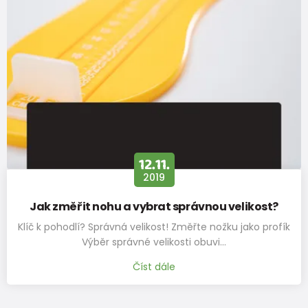
stélky v
225
231
237
243
249
255
261
267
mm
12.11.
2019
Jak změřit nohu a vybrat správnou velikost?
Klíč k pohodlí? Správná velikost! Změřte nožku jako profík
Výběr správné velikosti obuvi…
Číst dále