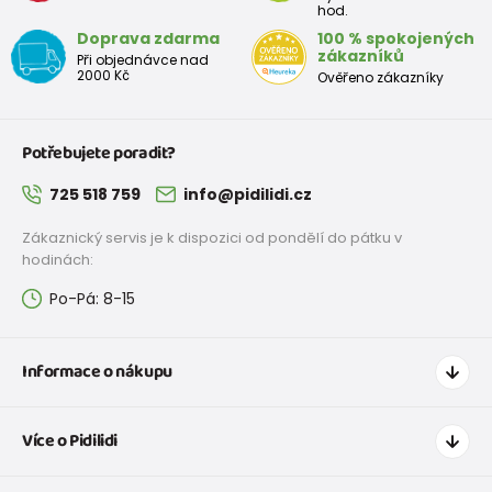
hod.
Doprava zdarma
100 % spokojených
zákazníků
Při objednávce nad
2000 Kč
Ověřeno zákazníky
Potřebujete poradit?
725 518 759
info@pidilidi.cz
Zákaznický servis je k dispozici od pondělí do pátku v
hodinách:
Po-Pá: 8-15
Informace o nákupu
Jak nakupovat
Více o Pidilidi
Doprava a platba
Tabulka velikostí oblečení
Kontakt