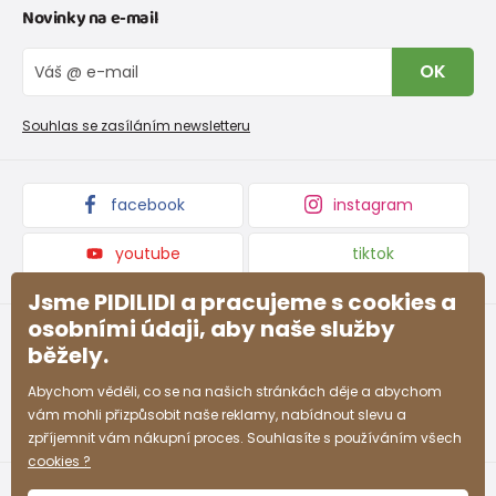
Novinky na e-mail
Tabulka velikostí obuvi
O nás
Vrácení zboží a reklamace
Blog
OK
Reklamační řád
Velkoobchod PiDiLiDi
Nevyzvednutá objednávka na dobírku
Affiliate program
Souhlas se zasíláním newsletteru
Podmínky akce a slevové kódy
Dárkové poukazy
Kolekce zboží
facebook
instagram
youtube
tiktok
Jsme PIDILIDI a pracujeme s cookies a
osobními údaji, aby naše služby
běžely.
Abychom věděli, co se na našich stránkách děje a abychom
vám mohli přizpůsobit naše reklamy, nabídnout slevu a
zpříjemnit vám nákupní proces. Souhlasíte s používáním všech
cookies ?