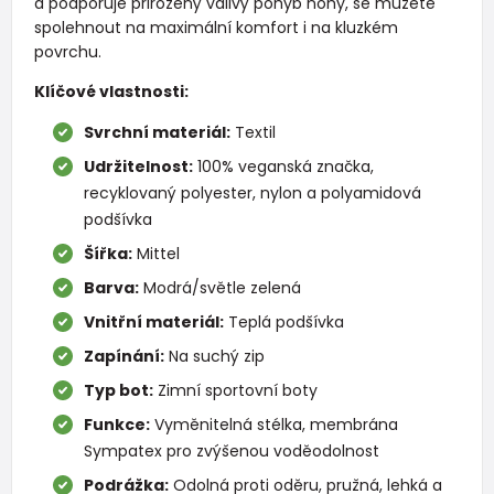
a podporuje přirozený valivý pohyb nohy, se můžete
spolehnout na maximální komfort i na kluzkém
povrchu.
Klíčové vlastnosti:
Svrchní materiál:
Textil
Udržitelnost:
100% veganská značka,
recyklovaný polyester, nylon a polyamidová
podšívka
Šířka:
Mittel
Barva:
Modrá/světle zelená
Vnitřní materiál:
Teplá podšívka
Zapínání:
Na suchý zip
Typ bot:
Zimní sportovní boty
Funkce:
Vyměnitelná stélka, membrána
Sympatex pro zvýšenou voděodolnost
Podrážka:
Odolná proti oděru, pružná, lehká a